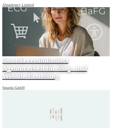
Almademey Limited
Smarda revolutioniert
Agenturarbeit für Shop- und
Website-Erstellung
Smarda GmbH