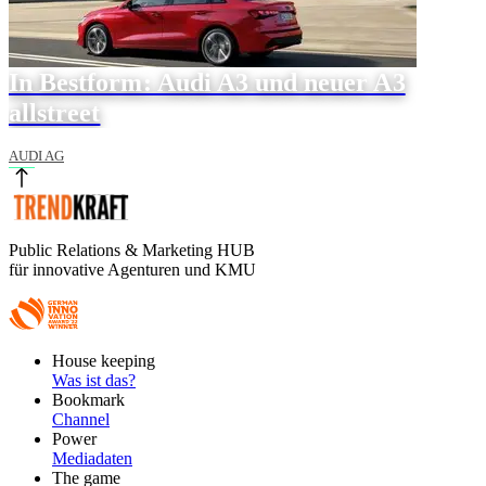
In Bestform: Audi A3 und neuer A3
allstreet
AUDI AG
Public Relations & Marketing HUB
für innovative Agenturen und KMU
Footer
House keeping
Main
Was ist das?
Bookmark
Channel
Power
Mediadaten
The game