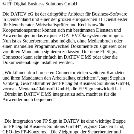
© FP Digital Business Solutions GmbH
Die DATEV eG ist der drittgrößte Anbieter für Business-Software
in Deutschland und einer der großen europäischen IT-Dienstleister
für Steuerberater, Wirtschaftsprüfer und Rechtsanwälte.
Kooperationspartner können sich mit bestimmten Diensten und
Anwendungen in das exquisite DATEV-Ökosystem einbringen.
Nun ist es Steuerberatern also möglich, ohne Medienbruch oder
einen manuellen Programmwechsel Dokumente zu signieren oder
von ihren Mandanten signieren zu lassen. Der neue FP Sign-
Connector kann sehr einfach im DATEV DMS oder über die
Dokumentenablage installiert werden.
„Wir können durch unseren Connector vielen weiteren Kanzleien
und ihren Mandanten den Arbeitsalltag erleichtern“, sagt Stephan
Vanberg, Geschäftsführer der FP Digital Business Solutions GmbH,
vormals Mentana-Claimsoft GmbH, die FP Sign entwickelt hat.
„Direkt im DATEV DMS integriert zu sein, macht es für die
Anwender noch bequemer.“
„Die Integration von FP Sign in DATEV ist eine wichtige Etappe
für FP Digital Business Solutions GmbH“, ergänzt Carsten Lind,
CEO des FP-Konzerns. „Die Zielgruppe der Steuerberater und