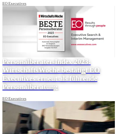
EO Executives
Personalberater-Index 2023:
WirtschaftsWoche bestätigt EO
Executives erneut als führende
Personalberatung
EO Executives