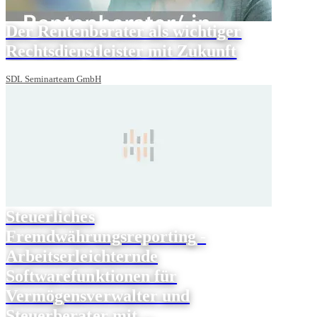
Der Rentenberater als wichtiger
Rechtsdienstleister mit Zukunft
SDL Seminarteam GmbH
Steuerliches
Fremdwährungsreporting -
Arbeitserleichternde
Softwarefunktionen für
Vermögensverwalter und
Steuerberater mit ...