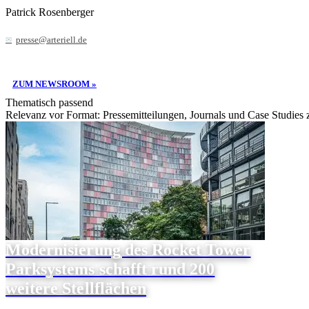
Patrick Rosenberger
presse@arteriell.de
ZUM NEWSROOM »
Thematisch passend
Relevanz vor Format: Pressemitteilungen, Journals und Case Studies
Modernisierung des Rocket Tower
Parksystems schafft rund 200
weitere Stellflächen