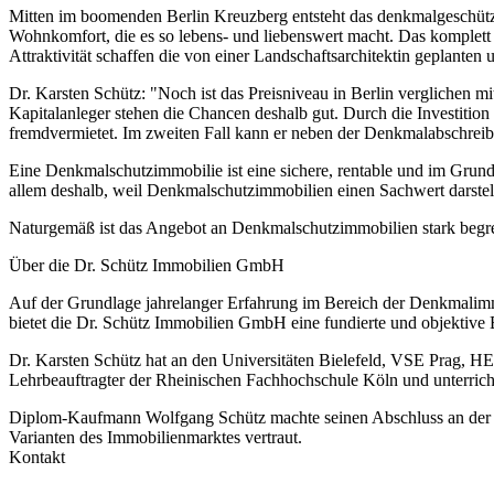
Mitten im boomenden Berlin Kreuzberg entsteht das denkmalgeschützt
Wohnkomfort, die es so lebens- und liebenswert macht. Das komplett 
Attraktivität schaffen die von einer Landschaftsarchitektin geplante
Dr. Karsten Schütz: "Noch ist das Preisniveau in Berlin verglichen m
Kapitalanleger stehen die Chancen deshalb gut. Durch die Investition 
fremdvermietet. Im zweiten Fall kann er neben der Denkmalabschreibu
Eine Denkmalschutzimmobilie ist eine sichere, rentable und im Grundb
allem deshalb, weil Denkmalschutzimmobilien einen Sachwert darstell
Naturgemäß ist das Angebot an Denkmalschutzimmobilien stark begr
Über die Dr. Schütz Immobilien GmbH
Auf der Grundlage jahrelanger Erfahrung im Bereich der Denkmalimm
bietet die Dr. Schütz Immobilien GmbH eine fundierte und objektive 
Dr. Karsten Schütz hat an den Universitäten Bielefeld, VSE Prag, HE
Lehrbeauftragter der Rheinischen Fachhochschule Köln und unterric
Diplom-Kaufmann Wolfgang Schütz machte seinen Abschluss an der Tec
Varianten des Immobilienmarktes vertraut.
Kontakt