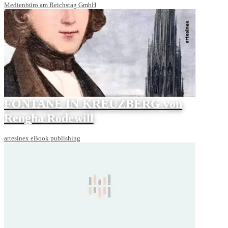
Medienbüro am Reichstag GmbH
FONTANE IN KREUZBERG von
Rengha Rodewill
artesinex eBook publishing