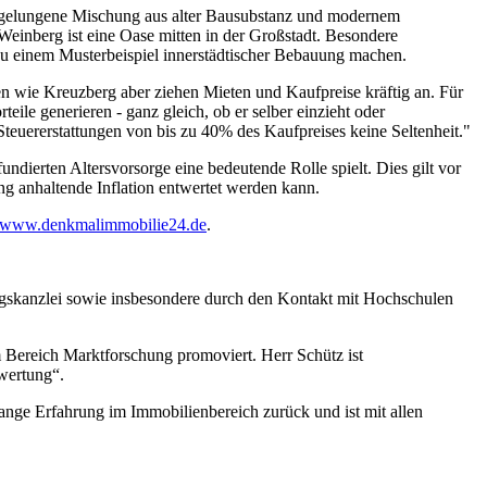
ie gelungene Mischung aus alter Bausubstanz und modernem
Weinberg ist eine Oase mitten in der Großstadt. Besondere
r zu einem Musterbeispiel innerstädtischer Bebauung machen.
ken wie Kreuzberg aber ziehen Mieten und Kaufpreise kräftig an. Für
ile generieren - ganz gleich, ob er selber einzieht oder
teuererstattungen von bis zu 40% des Kaufpreises keine Seltenheit."
dierten Altersvorsorge eine bedeutende Rolle spielt. Dies gilt vor
ng anhaltende Inflation entwertet werden kann.
//www.denkmalimmobilie24.de
.
gskanzlei sowie insbesondere durch den Kontakt mit Hochschulen
m Bereich Marktforschung promoviert. Herr Schütz ist
wertung“.
ange Erfahrung im Immobilienbereich zurück und ist mit allen