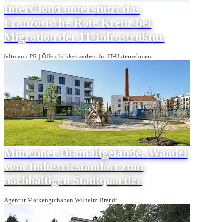
InterCloud unterstützt das
Französische Rote Kreuz bei
Migration der IT-Infrastruktur
faltmann PR | Öffentlichkeitsarbeit für IT-Unternehmen
Münchner Diamaltgelände: Wandel
vom Industriestandort zum
nachhaltigen Stadtquartier
Agentur Markenguthaben Wilhelm Brandt