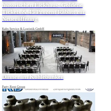
historischen Eickhaus: Goldene
Tickets & 45 Prozent Rabatt zur
Neueröffnung
Kabs Service & Logistik GmbH
Dinner im Kohlebunker
Party Rent Group