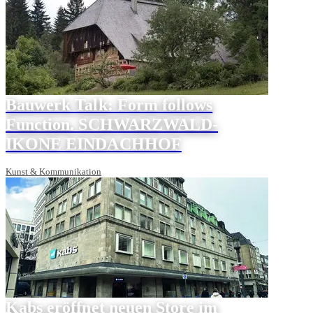
Bauwerk Talk: Form follows
Function. SCHWARZWALD-
IKONE EINDACHHOF
Kunst & Kommunikation
Kabs eröffnet neuen Store im