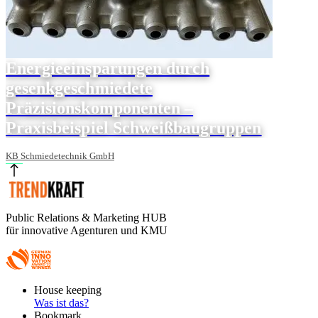
Energieeinsparungen durch
gesenkgeschmiedete
Präzisionskomponenten –
Praxisbeispiel Schweißbaugruppen
KB Schmiedetechnik GmbH
Public Relations & Marketing HUB
für innovative Agenturen und KMU
Footer
House keeping
Main
Was ist das?
Bookmark