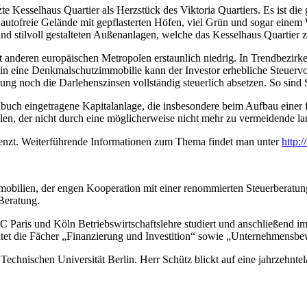
e Kesselhaus Quartier als Herzstück des Viktoria Quartiers. Es ist d
autofreie Gelände mit gepflasterten Höfen, viel Grün und sogar einem 
n und stilvoll gestalteten Außenanlagen, welche das Kesselhaus Quartie
it anderen europäischen Metropolen erstaunlich niedrig. In Trendbezir
in eine Denkmalschutzimmobilie kann der Investor erhebliche Steuervorte
ng noch die Darlehenszinsen vollständig steuerlich absetzen. So sind S
uch eingetragene Kapitalanlage, die insbesondere beim Aufbau einer fun
en, der nicht durch eine möglicherweise nicht mehr zu vermeidende la
enzt. Weiterführende Informationen zum Thema findet man unter
http:
obilien, der engen Kooperation mit einer renommierten Steuerberatun
Beratung.
C Paris und Köln Betriebswirtschaftslehre studiert und anschließend i
htet die Fächer „Finanzierung und Investition“ sowie „Unternehmensbe
hnischen Universität Berlin. Herr Schütz blickt auf eine jahrzehntel