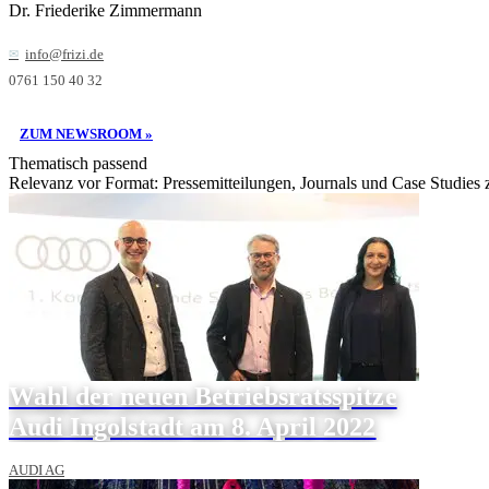
Dr. Friederike Zimmermann
info@frizi.de
0761 150 40 32
ZUM NEWSROOM »
Thematisch passend
Relevanz vor Format: Pressemitteilungen, Journals und Case Studies
Wahl der neuen Betriebsratsspitze
Audi Ingolstadt am 8. April 2022
AUDI AG