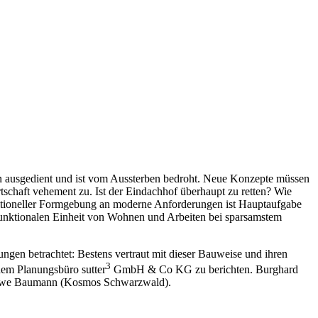
ion ausgedient und ist vom Aussterben bedroht. Neue Konzepte müssen
schaft vehement zu. Ist der Eindachhof überhaupt zu retten? Wie
ditioneller Formgebung an moderne Anforderungen ist Hauptaufgabe
r funktionalen Einheit von Wohnen und Arbeiten bei sparsamstem
en betrachtet: Bestens vertraut mit dieser Bauweise und ihren
3
dem Planungsbüro sutter
GmbH & Co KG zu berichten. Burghard
n Uwe Baumann (Kosmos Schwarz­wald).