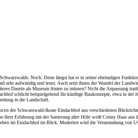
en Schwarzwalds. Noch. Denn längst hat er in seiner ehemaligen Funkt
d sehr aufwändig und teuer. Auch setzt ihnen der Wandel der Landwirt
iteres Dasein als Museum fristen zu müssen? Nicht die Anpassung tra
ndachhof schlicht beispielgebend für künftige Baukonzepte, etwa in de
ettung in die Landschaft.
n der Schwarz­wald-Ikone Eindachhof aus verschiedenen Blickrichtung
on ihrer Erfahrung mit der Sanierung alter Höfe weiß Conny Haas aus 
Leben im Eindachhof im Blick. Moderiert wird die Veranstaltung vo