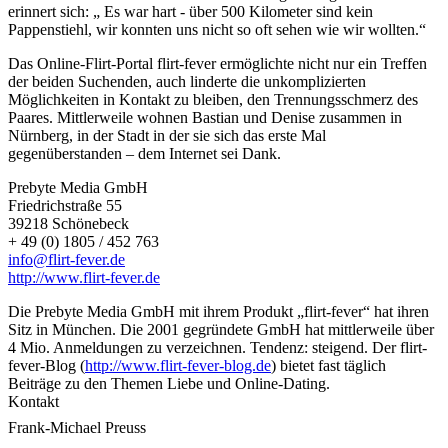
erinnert sich: „ Es war hart - über 500 Kilometer sind kein
Pappenstiehl, wir konnten uns nicht so oft sehen wie wir wollten.“
Das Online-Flirt-Portal flirt-fever ermöglichte nicht nur ein Treffen
der beiden Suchenden, auch linderte die unkomplizierten
Möglichkeiten in Kontakt zu bleiben, den Trennungsschmerz des
Paares. Mittlerweile wohnen Bastian und Denise zusammen in
Nürnberg, in der Stadt in der sie sich das erste Mal
gegenüberstanden – dem Internet sei Dank.
Prebyte Media GmbH
Friedrichstraße 55
39218 Schönebeck
+ 49 (0) 1805 / 452 763
info@flirt-fever.de
http://www.flirt-fever.de
Die Prebyte Media GmbH mit ihrem Produkt „flirt-fever“ hat ihren
Sitz in München. Die 2001 gegründete GmbH hat mittlerweile über
4 Mio. Anmeldungen zu verzeichnen. Tendenz: steigend. Der flirt-
fever-Blog (
http://www.flirt-fever-blog.de
) bietet fast täglich
Beiträge zu den Themen Liebe und Online-Dating.
Kontakt
Frank-Michael Preuss