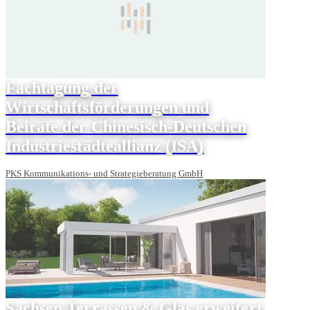
Fachtagung der
Wirtschaftsförderungen und
Beiräte der Chinesisch-Deutschen
Industriestädteallianz (ISA)
PKS Kommunikations- und Strategieberatung GmbH
Sachsen Terrassen & Glas erweitert