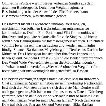
Online-Flirt-Portale wie flirt-fever verbinden Singles aus dem
gesamten Bundesgebiet. Durch den Wegfall regionaler
Beschränkungen bei der Auswahl des Flirt-Partners, kann
zusammenkommen, was zusammen gehört.
Das Internet macht es Menschen unkompliziert möglich,
unabhängig von örtlichen Beschränkungen miteinander zu
kommunizieren. Online-Flirt-Portale und Flirt-Communities wie
flirt-fever sind populäre Anlaufstelle für viele Singles und bieten
somit einen Ballungsraum für Interessengemeinschaften. Die Nutzer
von flirt-fever wissen, was sie suchen und werden auch häufig
fündig. So auch Bastian aus Magdeburg und Denise aus Dachau bei
München. Das Liebespaar hat sich über flirt-fever kennen und
lieben gelernt. Seit dem Herbst 2009 sind die Beiden unzertrennlich.
Das World Wide Web eröffnete ihnen die Möglichkeit Kontakt
aufzubauen und zu vertiefen. „Wer weiß ohne den Weg über flirt-
fever hätten wir uns womöglich nie getroffen“, so Bastian.
Die beiden ehemaligen Singles trafen das erste Mal im flirt-fever-
Chat aufeinander. Später schrieben sie sich regelmäßig Nachrichten.
Erst nach drei Monaten trafen sie sich das erste Mal. Denise weiß
noch ganz genau: „Wir haben uns für unser erstes Date in Nürnberg
getroffen, ich hab da in der Nähe Verwandte und so musste Basti
nicht den ganzen Weg bis nach Dachau fahren.“ Nach dem ersten
Date traf sich das Paar aus Ost und West regelmäßig. Bastian