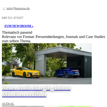
info@fmpreuss.de
049 511 471637
ZUM NEWSROOM »
Thematisch passend
Relevanz vor Format: Pressemitteilungen, Journals und Case Studies
zum selben Thema.
Neuer Audi charging hub in
München eröffnet
AUDI AG