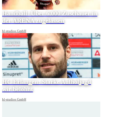
Handball: Über 6.000 Zuschauer in
der ARENA zugelassen
hl-studios GmbH
HC Erlangen: Starke Aufholjagd
wir belohnt
hl-studios GmbH