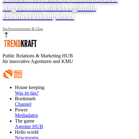
Angebot und stärkt regionale
Handwerkskompetenz
Sachsenterrassen & Glas
Public Relations & Marketing HUB
für innovative Agenturen und KMU
Footer
House keeping
Main
Was ist das?
Bookmark
Channel
Power
Mediadaten
The game
Agentur HUB
Hello world
Newsrooms