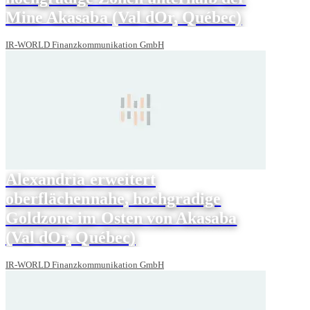
Mine Akasaba (Val dOr, Québec)
IR-WORLD Finanzkommunikation GmbH
Alexandria erweitert
oberflächennahe, hochgradige
Goldzone im Osten von Akasaba
(Val dOr, Québec)
IR-WORLD Finanzkommunikation GmbH