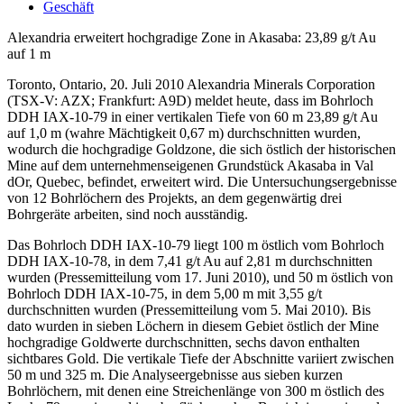
Geschäft
Alexandria erweitert hochgradige Zone in Akasaba: 23,89 g/t Au
auf 1 m
Toronto, Ontario, 20. Juli 2010 Alexandria Minerals Corporation
(TSX-V: AZX; Frankfurt: A9D) meldet heute, dass im Bohrloch
DDH IAX-10-79 in einer vertikalen Tiefe von 60 m 23,89 g/t Au
auf 1,0 m (wahre Mächtigkeit 0,67 m) durchschnitten wurden,
wodurch die hochgradige Goldzone, die sich östlich der historischen
Mine auf dem unternehmenseigenen Grundstück Akasaba in Val
dOr, Quebec, befindet, erweitert wird. Die Untersuchungsergebnisse
von 12 Bohrlöchern des Projekts, an dem gegenwärtig drei
Bohrgeräte arbeiten, sind noch ausständig.
Das Bohrloch DDH IAX-10-79 liegt 100 m östlich vom Bohrloch
DDH IAX-10-78, in dem 7,41 g/t Au auf 2,81 m durchschnitten
wurden (Pressemitteilung vom 17. Juni 2010), und 50 m östlich von
Bohrloch DDH IAX-10-75, in dem 5,00 m mit 3,55 g/t
durchschnitten wurden (Pressemitteilung vom 5. Mai 2010). Bis
dato wurden in sieben Löchern in diesem Gebiet östlich der Mine
hochgradige Goldwerte durchschnitten, sechs davon enthalten
sichtbares Gold. Die vertikale Tiefe der Abschnitte variiert zwischen
50 m und 325 m. Die Analyseergebnisse aus sieben kurzen
Bohrlöchern, mit denen eine Streichenlänge von 300 m östlich des