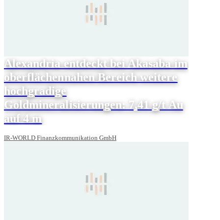
Alexandria entdeckt bei Akasaba im
oberflächennahen Bereich weitere
hochgradige
Goldmineralisierungen: 7,41 g/t Au
auf 4 m
IR-WORLD Finanzkommunikation GmbH