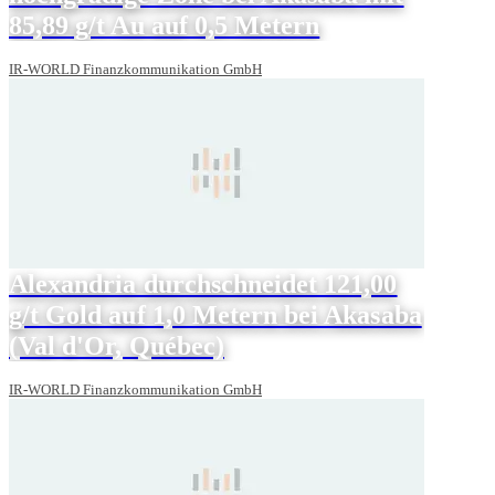
85,89 g/t Au auf 0,5 Metern
IR-WORLD Finanzkommunikation GmbH
Alexandria durchschneidet 121,00
g/t Gold auf 1,0 Metern bei Akasaba
(Val d'Or, Québec)
IR-WORLD Finanzkommunikation GmbH