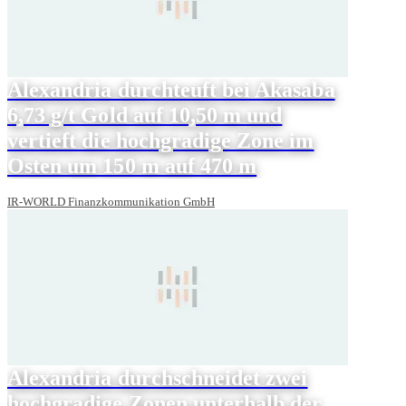
Alexandria durchteuft bei Akasaba
6,73 g/t Gold auf 10,50 m und
vertieft die hochgradige Zone im
Osten um 150 m auf 470 m
IR-WORLD Finanzkommunikation GmbH
Alexandria durchschneidet zwei
hochgradige Zonen unterhalb der