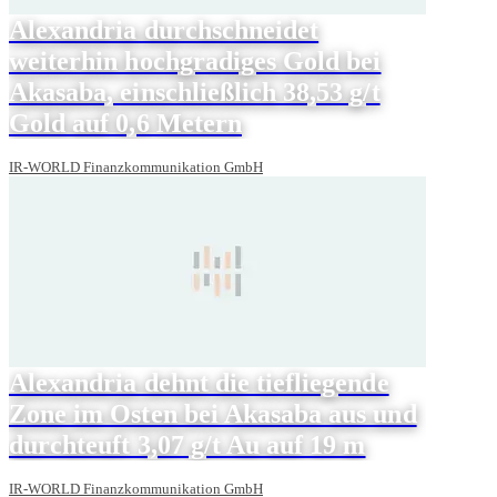
Alexandria durchschneidet
weiterhin hochgradiges Gold bei
Akasaba, einschließlich 38,53 g/t
Gold auf 0,6 Metern
IR-WORLD Finanzkommunikation GmbH
Alexandria dehnt die tiefliegende
Zone im Osten bei Akasaba aus und
durchteuft 3,07 g/t Au auf 19 m
IR-WORLD Finanzkommunikation GmbH