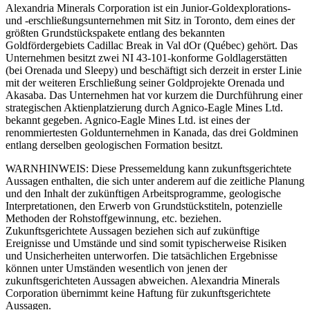
Alexandria Minerals Corporation ist ein Junior-Goldexplorations-
und -erschließungsunternehmen mit Sitz in Toronto, dem eines der
größten Grundstückspakete entlang des bekannten
Goldfördergebiets Cadillac Break in Val dOr (Québec) gehört. Das
Unternehmen besitzt zwei NI 43-101-konforme Goldlagerstätten
(bei Orenada und Sleepy) und beschäftigt sich derzeit in erster Linie
mit der weiteren Erschließung seiner Goldprojekte Orenada und
Akasaba. Das Unternehmen hat vor kurzem die Durchführung einer
strategischen Aktienplatzierung durch Agnico-Eagle Mines Ltd.
bekannt gegeben. Agnico-Eagle Mines Ltd. ist eines der
renommiertesten Goldunternehmen in Kanada, das drei Goldminen
entlang derselben geologischen Formation besitzt.
WARNHINWEIS: Diese Pressemeldung kann zukunftsgerichtete
Aussagen enthalten, die sich unter anderem auf die zeitliche Planung
und den Inhalt der zukünftigen Arbeitsprogramme, geologische
Interpretationen, den Erwerb von Grundstückstiteln, potenzielle
Methoden der Rohstoffgewinnung, etc. beziehen.
Zukunftsgerichtete Aussagen beziehen sich auf zukünftige
Ereignisse und Umstände und sind somit typischerweise Risiken
und Unsicherheiten unterworfen. Die tatsächlichen Ergebnisse
können unter Umständen wesentlich von jenen der
zukunftsgerichteten Aussagen abweichen. Alexandria Minerals
Corporation übernimmt keine Haftung für zukunftsgerichtete
Aussagen.