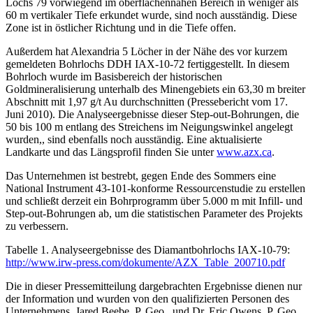
Lochs 79 vorwiegend im oberflächennahen Bereich in weniger als
60 m vertikaler Tiefe erkundet wurde, sind noch ausständig. Diese
Zone ist in östlicher Richtung und in die Tiefe offen.
Außerdem hat Alexandria 5 Löcher in der Nähe des vor kurzem
gemeldeten Bohrlochs DDH IAX-10-72 fertiggestellt. In diesem
Bohrloch wurde im Basisbereich der historischen
Goldmineralisierung unterhalb des Minengebiets ein 63,30 m breiter
Abschnitt mit 1,97 g/t Au durchschnitten (Pressebericht vom 17.
Juni 2010). Die Analyseergebnisse dieser Step-out-Bohrungen, die
50 bis 100 m entlang des Streichens im Neigungswinkel angelegt
wurden,, sind ebenfalls noch ausständig. Eine aktualisierte
Landkarte und das Längsprofil finden Sie unter
www.azx.ca
.
Das Unternehmen ist bestrebt, gegen Ende des Sommers eine
National Instrument 43-101-konforme Ressourcenstudie zu erstellen
und schließt derzeit ein Bohrprogramm über 5.000 m mit Infill- und
Step-out-Bohrungen ab, um die statistischen Parameter des Projekts
zu verbessern.
Tabelle 1. Analyseergebnisse des Diamantbohrlochs IAX-10-79:
http://www.irw-press.com/dokumente/AZX_Table_200710.pdf
Die in dieser Pressemitteilung dargebrachten Ergebnisse dienen nur
der Information und wurden von den qualifizierten Personen des
Unternehmens, Jared Beebe, P. Geo., und Dr. Eric Owens, P. Geo.,