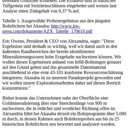
tretenden Goldzone schließen. Die Erzadern sind in mafisches
Tuffgestein mit Seriziteinschlüssen eingebettet und weisen laut
Analyse einen Zinkgehalt von 0,37 % auf.
Tabelle 1. Ausgewählte Probenergebnisse aus den jüngsten
Bohrlöchern bei Akasaba:
http://www.irw-
press.com/dokumente/AZX_Tabelle_170610.pdf
Eric Owens, President & CEO von Alexandria, sagte: "Diese
Ergebnisse sind deshalb so wichtig, weil wir damit auch in den
äußersten Randbereichen der bereits identifizierten
Mineralisierungszonen hohe Erzgehalte nachweisen können. Wir
wollen diesen Ergebnissen anhand von Infill-Bohrungen genauer
auf den Grund gehen und das gesammelte Datenmaterial
anschließend in eine erste 43-101-konforme Ressourcenschätzung
integrieren. Akasaba ist zu unserem Paradeprojekt geworden und
wir wollen unsere Explorationsarbeiten daher auf diesen Bereich
konzentrieren."
Bisher konnte das Unternehmen nahe der Oberfläche eine
Goldmineralisierung über eine Streichenlänge von 900 m
nachweisen, die in östlicher und westlicher Richtung offen ist.
Alexandria führt bei Akasaba derzeit ein Bohrprogramm über 5.000
m durch, in dessen Rahmen auch Bohrkernproben aus bis zu 25
historischen Bohrlöchern neu bewertet und analysiert werden.