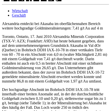
Wirtschaft
Geschäft
Alexandria entdeckt bei Akasaba im oberflächennahen Bereich
weitere hochgradige Goldmineralisierungen: 7,41 g/t Au auf 4 m
Toronto, Ontario, 17. Juni 2010 Alexandria Minerals Corporation
(TSX-V: AZX; Frankfurt: A9D) hat heute bekannt gegeben, dass
auf dem unternehmenseigenen Grundstück Akasaba in Val dOr
(Quebec) in Bohrloch DDH IAX-10-78 in einer vertikalen Tiefe
von 60 - 70 m ein Abschnitt von 4,0 m (wahre Mächtigkeit 2,81 m)
mit einem Goldgehalt von 7,41 g/t durchteuft wurde. Darin
enthalten ist auch ein 0,5 m breiter Abschnitt mit einer sichtbaren
Goldmineralisierung von 26,65 g/t. Das Unternehmen gibt
außerdem bekannt, dass der zuvor im Bohrloch DDH IAX-10-72
gemeldete mineralisierte Abschnitt erweitert werden konnte und
nunmehr 86,8 m mit einem Goldgehalt von 1,97 g/t Au umfasst.
Der hochgradige Abschnitt im Bohrloch DDH IAX-10-78 tritt
innerhalb einer breiten Anomalie auf, in der der durchschnittliche
Goldgehalt zwischen 0,10 und 0,20 g/t, stellenweise sogar bis zu 1
g/t, beträgt (siehe Tabelle 1); in der Mineralisierung bei Akasaba ist
dies häufig der Fall. Das Loch wurde 250 m östlich des