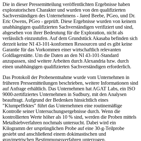
Die in dieser Pressemitteilung veröffentlichten Ergebnisse haben
exploratorischen Charakter und wurden von den qualifizierten
Sachverständigen des Unternehmens - Jared Beebe, PGeo, und Dr.
Eric Owens, PGeo - geprüft. Diese Ergebnisse wurden von keinem
unabhängigen qualifizierten Sachverständigen verifiziert und sind,
abgesehen von ihrer Bedeutung für die Exploration, nicht als
verlässlich einzustufen. Auf dem Grundstück Akasaba befinden sich
derzeit keine NI 43-101-konformen Ressourcen und es gibt keine
Garantie für das Vorkommen einer wirtschaftlich relevanten
Goldlagerstätte. Um die Daten an den NI 43-101-Standard
anzupassen, sind weitere Arbeiten durch Alexandria bzw. durch
einen unabhängigen qualifizierten Sachverständigen erforderlich.
Das Protokoll der Probenentnahme wurde vom Unternehmen in
früheren Pressemitteilungen beschrieben, weitere Informationen sind
auf Anfrage erhältlich. Das Unternehmen hat AGAT Labs, ein ISO
9000-zertifiziertes Unternehmen in Sudbury, mit den Analysen
beauftragt. Aufgrund der Bedenken hinsichtlich eines
"Klumpeffektes" führt das Unternehmen eine routinemäßige
Kontrolle seiner Untersuchungsergebnisse durch. Wenn die
kontrollierten Werte höher als 10 % sind, werden die Proben mittels
Metallsiebverfahren nochmals untersucht. Dabei wird ein
Kilogramm der ursprünglichen Probe auf eine 30-g-Teilprobe
gesiebt und anschließend einem dokimastischen und
gravimetrischen Bestimmungsverfahren unterzogen.