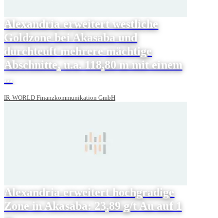
Alexandria erweitert westliche
Goldzone bei Akasaba und
durchteuft mehrere mächtige
Abschnitte, u.a. 118,80 m mit einem
...
IR-WORLD Finanzkommunikation GmbH
Alexandria erweitert hochgradige
Zone in Akasaba: 23,89 g/t Au auf 1