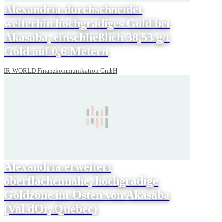
Alexandria durchschneidet
weiterhin hochgradiges Gold bei
Akasaba, einschließlich 38,53 g/t
Gold auf 0,6 Metern
IR-WORLD Finanzkommunikation GmbH
Alexandria erweitert
oberflächennahe, hochgradige
Goldzone im Osten von Akasaba
(Val dOr, Québec)