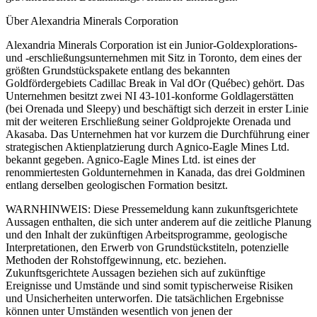
Über Alexandria Minerals Corporation
Alexandria Minerals Corporation ist ein Junior-Goldexplorations-
und -erschließungsunternehmen mit Sitz in Toronto, dem eines der
größten Grundstückspakete entlang des bekannten
Goldfördergebiets Cadillac Break in Val dOr (Québec) gehört. Das
Unternehmen besitzt zwei NI 43-101-konforme Goldlagerstätten
(bei Orenada und Sleepy) und beschäftigt sich derzeit in erster Linie
mit der weiteren Erschließung seiner Goldprojekte Orenada und
Akasaba. Das Unternehmen hat vor kurzem die Durchführung einer
strategischen Aktienplatzierung durch Agnico-Eagle Mines Ltd.
bekannt gegeben. Agnico-Eagle Mines Ltd. ist eines der
renommiertesten Goldunternehmen in Kanada, das drei Goldminen
entlang derselben geologischen Formation besitzt.
WARNHINWEIS: Diese Pressemeldung kann zukunftsgerichtete
Aussagen enthalten, die sich unter anderem auf die zeitliche Planung
und den Inhalt der zukünftigen Arbeitsprogramme, geologische
Interpretationen, den Erwerb von Grundstückstiteln, potenzielle
Methoden der Rohstoffgewinnung, etc. beziehen.
Zukunftsgerichtete Aussagen beziehen sich auf zukünftige
Ereignisse und Umstände und sind somit typischerweise Risiken
und Unsicherheiten unterworfen. Die tatsächlichen Ergebnisse
können unter Umständen wesentlich von jenen der