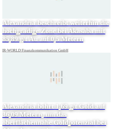
Alexandria beschreibt weiterhin die
hochgradige Zone bei Akasaba mit
85,89 g/t Au auf 0,5 Metern
IR-WORLD Finanzkommunikation GmbH
Alexandria bohrt 1,69 g/t Gold auf
36,09 Metern, um das
oberflächennahe Goldpotenzial bei