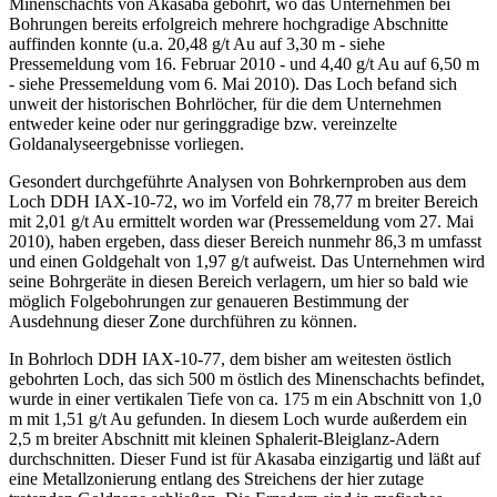
Minenschachts von Akasaba gebohrt, wo das Unternehmen bei
Bohrungen bereits erfolgreich mehrere hochgradige Abschnitte
auffinden konnte (u.a. 20,48 g/t Au auf 3,30 m - siehe
Pressemeldung vom 16. Februar 2010 - und 4,40 g/t Au auf 6,50 m
- siehe Pressemeldung vom 6. Mai 2010). Das Loch befand sich
unweit der historischen Bohrlöcher, für die dem Unternehmen
entweder keine oder nur geringgradige bzw. vereinzelte
Goldanalyseergebnisse vorliegen.
Gesondert durchgeführte Analysen von Bohrkernproben aus dem
Loch DDH IAX-10-72, wo im Vorfeld ein 78,77 m breiter Bereich
mit 2,01 g/t Au ermittelt worden war (Pressemeldung vom 27. Mai
2010), haben ergeben, dass dieser Bereich nunmehr 86,3 m umfasst
und einen Goldgehalt von 1,97 g/t aufweist. Das Unternehmen wird
seine Bohrgeräte in diesen Bereich verlagern, um hier so bald wie
möglich Folgebohrungen zur genaueren Bestimmung der
Ausdehnung dieser Zone durchführen zu können.
In Bohrloch DDH IAX-10-77, dem bisher am weitesten östlich
gebohrten Loch, das sich 500 m östlich des Minenschachts befindet,
wurde in einer vertikalen Tiefe von ca. 175 m ein Abschnitt von 1,0
m mit 1,51 g/t Au gefunden. In diesem Loch wurde außerdem ein
2,5 m breiter Abschnitt mit kleinen Sphalerit-Bleiglanz-Adern
durchschnitten. Dieser Fund ist für Akasaba einzigartig und läßt auf
eine Metallzonierung entlang des Streichens der hier zutage