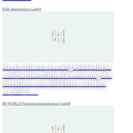
KSK-Immobilien GmbH
North Atlantic bestätigt Südöstliche
und Nordwestliche Erweiterung des
Streichens um 400 Meter auf dem
zu 100 % ...
IR-WORLD Finanzkommunikation GmbH