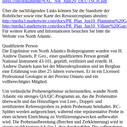
press.com/dokumente/NAC_NR_June29_DEUTSCH.pdf
Über die nachfolgenden Links können Sie die Standorte der
Bohrlöcher sowie eine Karte des Ressourcenplans abrufen:
http://media3.marketwire.com/docs/PR_Plan_Jun10_Plantation%20G
http://media3.marketwire.com/docs/PR_Plan_Jun10_Village%20Gap
Für weitere Karten und Informationen besuchen Sie bitte die
Website von North Atlantic.
Qualifizierte Person
Die Ergebnisse von North Atlantics Bohrprogramm wurden von H.
Andrew Daniels, P. Geo., einer qualifizierten Person gemäß
National Instrument 43-101, geprüft, verifiziert und erstellt. H.
Andrew Daniels kann bei der Mineralexploration und im Bergbau
eine Erfahrung von über 25 Jahren vorweisen. Er ist ein Licensed
Professional Geologist in der Provinz Ontario und ein
vollberechtigtes Mitglied.
Um verlässliche Probenergebnisse sicherzustellen, wandte North
Atlantic ein strenges QA/QC-Programm an, das die Probensätze
überwacht und das Hinzufügen von Leer-, Doppel- und
zertifizierten Referenzproben zu jedem Probensatz beinhaltet. RC-
Splitter werden aufgezeichnet, während eine repräsentative Probe in
einer sicheren Einrichtung zu Verifizierungszwecken aufbewahrt
wird. Die Probenaufbereitung (Brechen und Zerkleinerung) wird in
einem unabhängigen lokalen Labor durchgeführt. Die aufbereiteten