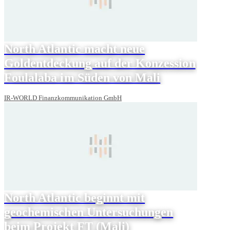
North Atlantic macht neue
Goldentdeckung auf der Konzession
Foulalaba im Süden von Mali
IR-WORLD Finanzkommunikation GmbH
North Atlantic beginnt mit
geochemischen Untersuchungen
beim Projekt FT (Mali)