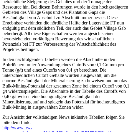
beträchtliche Steigerung des Gehaltes und der Tonnage der
Ressource hin. Bei diesen Bohrungen wurde in den hochgradigeren
Gebieten des Village Gaps und des Plantation Gaps die
Beständigkeit von Abschnitt zu Abschnitt immer besser. Diese
Ergebnisse verbinden die nördliche Hälfte der Lagerstätte FT nun
endgültig mit dem südlichen Teil, der auch das Gebiet Village Gab
beherbergt. All diese Eigenschaften werden angesichts einer
bevorstehenden vorläufigen Bewertung des wirtschaftlichen
Potenzials bei FT zur Verbesserung der Wirtschaftlichkeit des
Projektes beitragen.
In den nachfolgenden Tabellen werden die Abschnitte in den
Bohrlöchern unter Anwendung eines Cutoffs von 0,1 Gramm pro
Tonne (g/t) und eines Cutoffs von 0,4 g/t berechnet. Die
unterschiedlichen Cutoff-Gehalte wurden ausgewählt, um die
enorme Beständigkeit der Mineralisierung zu beweisen und um das
Bulk-Mining-Potenzial der gesamten Zone bei einem Cutoff von 0,1
g/t widerzuspiegeln. Die Abschnitte in der Tabelle des Cutoffs von
0,40 g/t weisen eine hochgradigere Beständigkeit der
Mineralisierung auf und spiegeln das Potenzial für hochgradigeres
Bulk-Mining in ausgewählten Zonen wider.
Zur Ansicht der vollständigen News inklusive Tabellen folgen Sie
bitte dem Link:
http://www.irw-