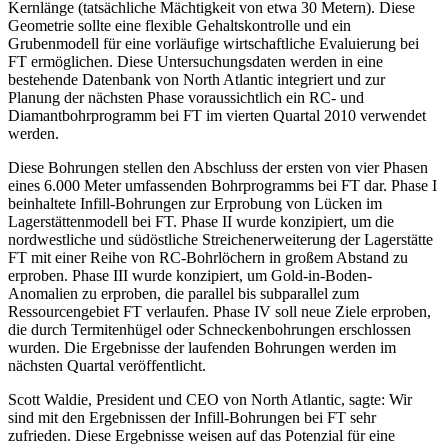
Kernlänge (tatsächliche Mächtigkeit von etwa 30 Metern). Diese
Geometrie sollte eine flexible Gehaltskontrolle und ein
Grubenmodell für eine vorläufige wirtschaftliche Evaluierung bei
FT ermöglichen. Diese Untersuchungsdaten werden in eine
bestehende Datenbank von North Atlantic integriert und zur
Planung der nächsten Phase voraussichtlich ein RC- und
Diamantbohrprogramm bei FT im vierten Quartal 2010 verwendet
werden.
Diese Bohrungen stellen den Abschluss der ersten von vier Phasen
eines 6.000 Meter umfassenden Bohrprogramms bei FT dar. Phase I
beinhaltete Infill-Bohrungen zur Erprobung von Lücken im
Lagerstättenmodell bei FT. Phase II wurde konzipiert, um die
nordwestliche und südöstliche Streichenerweiterung der Lagerstätte
FT mit einer Reihe von RC-Bohrlöchern in großem Abstand zu
erproben. Phase III wurde konzipiert, um Gold-in-Boden-
Anomalien zu erproben, die parallel bis subparallel zum
Ressourcengebiet FT verlaufen. Phase IV soll neue Ziele erproben,
die durch Termitenhügel oder Schneckenbohrungen erschlossen
wurden. Die Ergebnisse der laufenden Bohrungen werden im
nächsten Quartal veröffentlicht.
Scott Waldie, President und CEO von North Atlantic, sagte: Wir
sind mit den Ergebnissen der Infill-Bohrungen bei FT sehr
zufrieden. Diese Ergebnisse weisen auf das Potenzial für eine