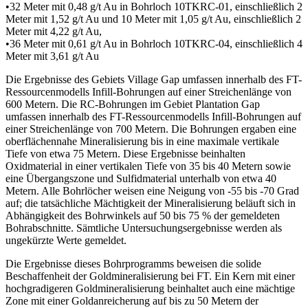
•32 Meter mit 0,48 g/t Au in Bohrloch 10TKRC-01, einschließlich 2
Meter mit 1,52 g/t Au und 10 Meter mit 1,05 g/t Au, einschließlich 2
Meter mit 4,22 g/t Au,
•36 Meter mit 0,61 g/t Au in Bohrloch 10TKRC-04, einschließlich 4
Meter mit 3,61 g/t Au
Die Ergebnisse des Gebiets Village Gap umfassen innerhalb des FT-
Ressourcenmodells Infill-Bohrungen auf einer Streichenlänge von
600 Metern. Die RC-Bohrungen im Gebiet Plantation Gap
umfassen innerhalb des FT-Ressourcenmodells Infill-Bohrungen auf
einer Streichenlänge von 700 Metern. Die Bohrungen ergaben eine
oberflächennahe Mineralisierung bis in eine maximale vertikale
Tiefe von etwa 75 Metern. Diese Ergebnisse beinhalten
Oxidmaterial in einer vertikalen Tiefe von 35 bis 40 Metern sowie
eine Übergangszone und Sulfidmaterial unterhalb von etwa 40
Metern. Alle Bohrlöcher weisen eine Neigung von -55 bis -70 Grad
auf; die tatsächliche Mächtigkeit der Mineralisierung beläuft sich in
Abhängigkeit des Bohrwinkels auf 50 bis 75 % der gemeldeten
Bohrabschnitte. Sämtliche Untersuchungsergebnisse werden als
ungekürzte Werte gemeldet.
Die Ergebnisse dieses Bohrprogramms beweisen die solide
Beschaffenheit der Goldmineralisierung bei FT. Ein Kern mit einer
hochgradigeren Goldmineralisierung beinhaltet auch eine mächtige
Zone mit einer Goldanreicherung auf bis zu 50 Metern der