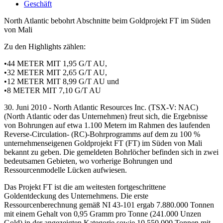
Geschäft
North Atlantic bebohrt Abschnitte beim Goldprojekt FT im Süden
von Mali
Zu den Highlights zählen:
•44 METER MIT 1,95 G/T AU,
•32 METER MIT 2,65 G/T AU,
•12 METER MIT 8,99 G/T AU und
•8 METER MIT 7,10 G/T AU
30. Juni 2010 - North Atlantic Resources Inc. (TSX-V: NAC)
(North Atlantic oder das Unternehmen) freut sich, die Ergebnisse
von Bohrungen auf etwa 1.100 Metern im Rahmen des laufenden
Reverse-Circulation- (RC)-Bohrprogramms auf dem zu 100 %
unternehmenseigenen Goldprojekt FT (FT) im Süden von Mali
bekannt zu geben. Die gemeldeten Bohrlöcher befinden sich in zwei
bedeutsamen Gebieten, wo vorherige Bohrungen und
Ressourcenmodelle Lücken aufwiesen.
Das Projekt FT ist die am weitesten fortgeschrittene
Goldentdeckung des Unternehmens. Die erste
Ressourcenberechnung gemäß NI 43-101 ergab 7.880.000 Tonnen
mit einem Gehalt von 0,95 Gramm pro Tonne (241.000 Unzen
Gold) in der angezeigten Kategorie sowie 10.550.000 Tonnen mit