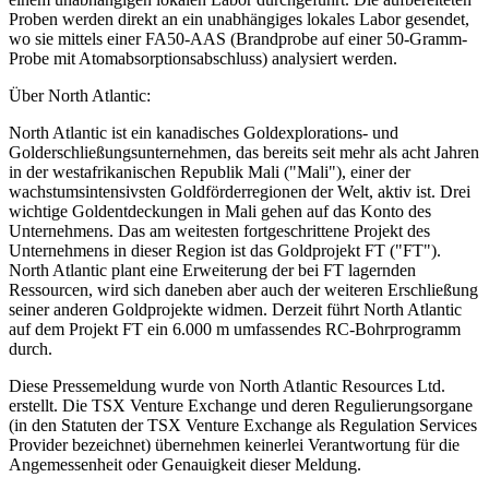
Proben werden direkt an ein unabhängiges lokales Labor gesendet,
wo sie mittels einer FA50-AAS (Brandprobe auf einer 50-Gramm-
Probe mit Atomabsorptionsabschluss) analysiert werden.
Über North Atlantic:
North Atlantic ist ein kanadisches Goldexplorations- und
Golderschließungsunternehmen, das bereits seit mehr als acht Jahren
in der westafrikanischen Republik Mali ("Mali"), einer der
wachstumsintensivsten Goldförderregionen der Welt, aktiv ist. Drei
wichtige Goldentdeckungen in Mali gehen auf das Konto des
Unternehmens. Das am weitesten fortgeschrittene Projekt des
Unternehmens in dieser Region ist das Goldprojekt FT ("FT").
North Atlantic plant eine Erweiterung der bei FT lagernden
Ressourcen, wird sich daneben aber auch der weiteren Erschließung
seiner anderen Goldprojekte widmen. Derzeit führt North Atlantic
auf dem Projekt FT ein 6.000 m umfassendes RC-Bohrprogramm
durch.
Diese Pressemeldung wurde von North Atlantic Resources Ltd.
erstellt. Die TSX Venture Exchange und deren Regulierungsorgane
(in den Statuten der TSX Venture Exchange als Regulation Services
Provider bezeichnet) übernehmen keinerlei Verantwortung für die
Angemessenheit oder Genauigkeit dieser Meldung.