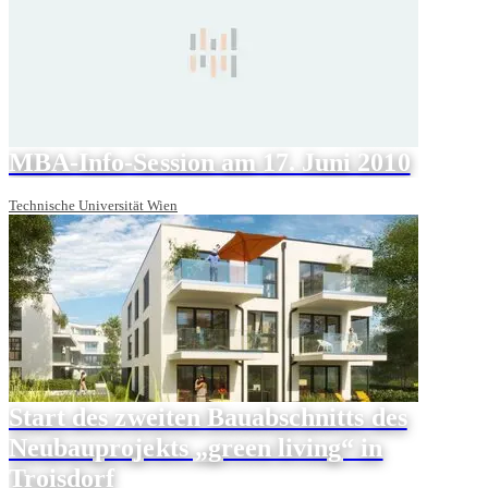
MBA-Info-Session am 17. Juni 2010
Technische Universität Wien
Start des zweiten Bauabschnitts des
Neubauprojekts „green living“ in
Troisdorf