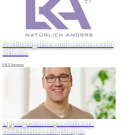
Nachhaltig leben und arbeiten zahlt
sich aus.
LKA Agentur
App-Agentur Cayas Software
GmbH feiert zehnjähriges