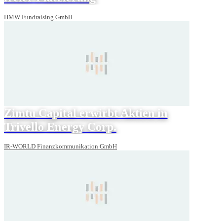
HMW Fundraising GmbH
Zimtu Capital erwirbt Aktien in
Trivello Energy Corp.
IR-WORLD Finanzkommunikation GmbH