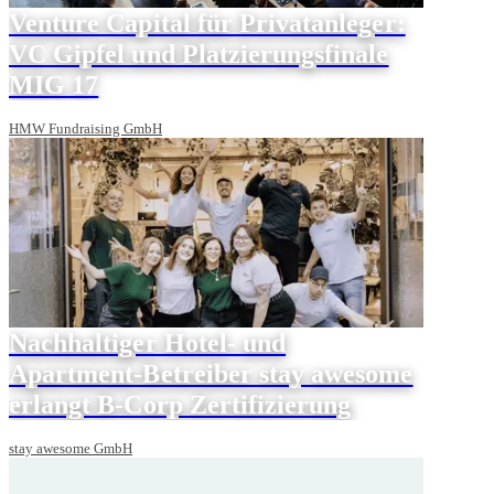
Venture Capital für Privatanleger:
VC Gipfel und Platzierungsfinale
MIG 17
HMW Fundraising GmbH
Nachhaltiger Hotel- und
Apartment-Betreiber stay awesome
erlangt B-Corp Zertifizierung
stay awesome GmbH