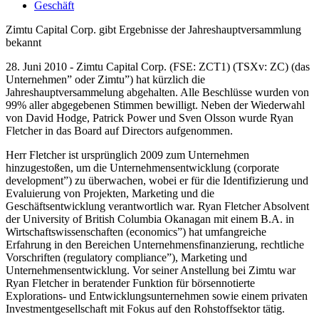
Geschäft
Zimtu Capital Corp. gibt Ergebnisse der Jahreshauptversammlung
bekannt
28. Juni 2010 - Zimtu Capital Corp. (FSE: ZCT1) (TSXv: ZC) (das
Unternehmen” oder Zimtu”) hat kürzlich die
Jahreshauptversammelung abgehalten. Alle Beschlüsse wurden von
99% aller abgegebenen Stimmen bewilligt. Neben der Wiederwahl
von David Hodge, Patrick Power und Sven Olsson wurde Ryan
Fletcher in das Board auf Directors aufgenommen.
Herr Fletcher ist ursprünglich 2009 zum Unternehmen
hinzugestoßen, um die Unternehmensentwicklung (corporate
development”) zu überwachen, wobei er für die Identifizierung und
Evaluierung von Projekten, Marketing und die
Geschäftsentwicklung verantwortlich war. Ryan Fletcher Absolvent
der University of British Columbia Okanagan mit einem B.A. in
Wirtschaftswissenschaften (economics”) hat umfangreiche
Erfahrung in den Bereichen Unternehmensfinanzierung, rechtliche
Vorschriften (regulatory compliance”), Marketing und
Unternehmensentwicklung. Vor seiner Anstellung bei Zimtu war
Ryan Fletcher in beratender Funktion für börsennotierte
Explorations- und Entwicklungsunternehmen sowie einem privaten
Investmentgesellschaft mit Fokus auf den Rohstoffsektor tätig.