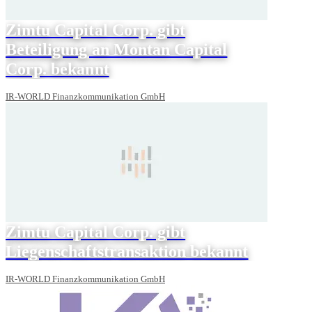
Zimtu Capital Corp. gibt
Beteiligung an Montan Capital
Corp. bekannt
IR-WORLD Finanzkommunikation GmbH
Zimtu Capital Corp. gibt
Liegenschaftstransaktion bekannt
IR-WORLD Finanzkommunikation GmbH