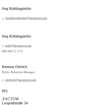
Jörg Röthlingshöfer
roethlingshoefer@factum-pr.com
Jörg Röthlingshöfer
info@factum-pr.com
089 809 13 17 0
Ramona Dietrich
Public Relations Manager
dietrich@factum-pr.com
HQ
.FACTUM
Leopoldstraße 54