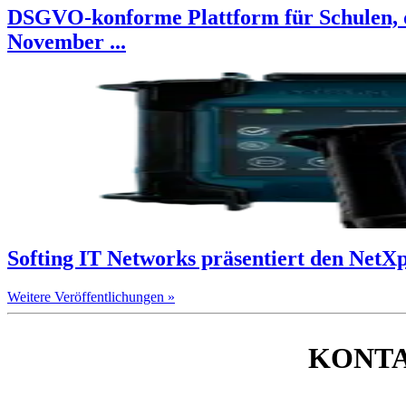
DSGVO-konforme Plattform für Schulen, d
November ...
Softing IT Networks präsentiert den Net
Weitere Veröffentlichungen »
KONT