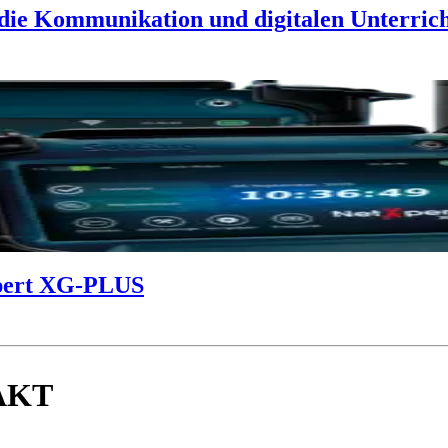
ie Kommunikation und digitalen Unterrich
Xpert XG-PLUS
AKT