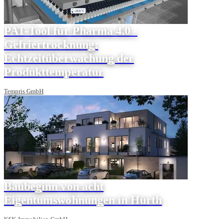
PAT-Tool für Pharma 4.0 -
Gefriertrocknung:
Echtzeitüberwachung der
Produkttemperatur
Tempris GmbH
Baubeginn von acht
Eigentumswohnungen in Hürth