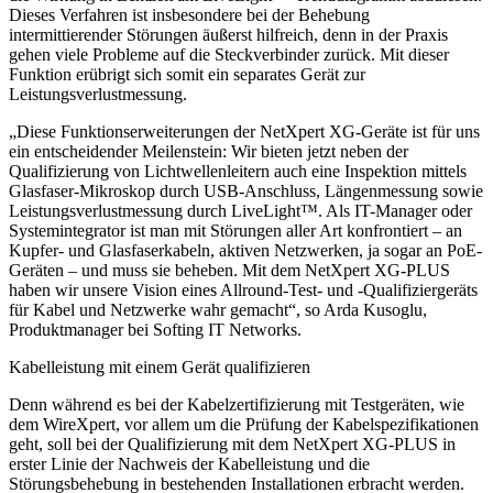
Dieses Verfahren ist insbesondere bei der Behebung
intermittierender Störungen äußerst hilfreich, denn in der Praxis
gehen viele Probleme auf die Steckverbinder zurück. Mit dieser
Funktion erübrigt sich somit ein separates Gerät zur
Leistungsverlustmessung.
„Diese Funktionserweiterungen der NetXpert XG-Geräte ist für uns
ein entscheidender Meilenstein: Wir bieten jetzt neben der
Qualifizierung von Lichtwellenleitern auch eine Inspektion mittels
Glasfaser-Mikroskop durch USB-Anschluss, Längenmessung sowie
Leistungsverlustmessung durch LiveLight™. Als IT-Manager oder
Systemintegrator ist man mit Störungen aller Art konfrontiert – an
Kupfer- und Glasfaserkabeln, aktiven Netzwerken, ja sogar an PoE-
Geräten – und muss sie beheben. Mit dem NetXpert XG-PLUS
haben wir unsere Vision eines Allround-Test- und ‑Qualifiziergeräts
für Kabel und Netzwerke wahr gemacht“, so Arda Kusoglu,
Produktmanager bei Softing IT Networks.
Kabelleistung mit einem Gerät qualifizieren
Denn während es bei der Kabelzertifizierung mit Testgeräten, wie
dem WireXpert, vor allem um die Prüfung der Kabelspezifikationen
geht, soll bei der Qualifizierung mit dem NetXpert XG-PLUS in
erster Linie der Nachweis der Kabelleistung und die
Störungsbehebung in bestehenden Installationen erbracht werden.