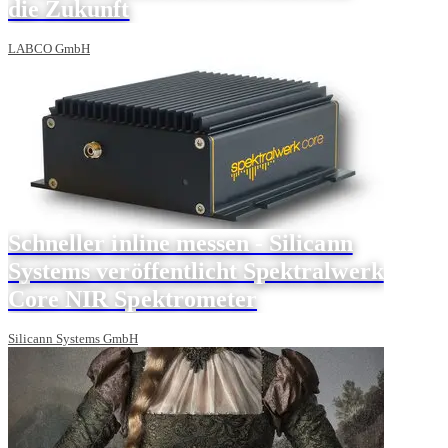
die Zukunft
LABCO GmbH
Schneller inline messen - Silicann
Systems veröffentlicht Spektralwerk
Core NIR Spektrometer
Silicann Systems GmbH