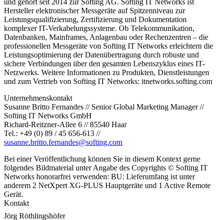
und gehört seit 2014 zur Softing AG. Softing IT Networks ist
Hersteller elektronischer Messgeräte auf Spitzenniveau zur
Leistungsqualifizierung, Zertifizierung und Dokumentation
komplexer IT-Verkabelungssysteme. Ob Telekommunikation,
Datenbanken, Mainframes, Anlagenbau oder Rechenzentren – die
professionellen Messgeräte von Softing IT Networks erleichtern die
Leistungsoptimierung der Datenübertragung durch robuste und
sichere Verbindungen über den gesamten Lebenszyklus eines IT-
Netzwerks. Weitere Informationen zu Produkten, Dienstleistungen
und zum Vertrieb von Softing IT Networks: itnetworks.softing.com
Unternehmenskontakt
Susanne Britto Fernandes // Senior Global Marketing Manager //
Softing IT Networks GmbH
Richard-Reitzner-Allee 6 // 85540 Haar
Tel.: +49 (0) 89 / 45 656-613 //
susanne.britto.fernandes@softing.com
Bei einer Veröffentlichung können Sie in diesem Kontext gerne
folgendes Bildmaterial unter Angabe des Copyrights © Softing IT
Networks honorarfrei verwenden: BU: Lieferumfang ist unter
anderem 2 NetXpert XG-PLUS Hauptgeräte und 1 Active Remote
Gerät.
Kontakt
Jörg Röthlingshöfer