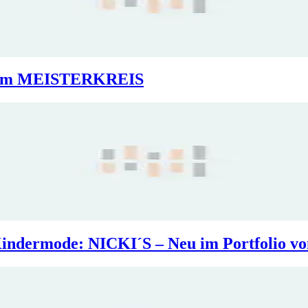
forum MEISTERKREIS
m Kindermode: NICKI´S – Neu im Portf