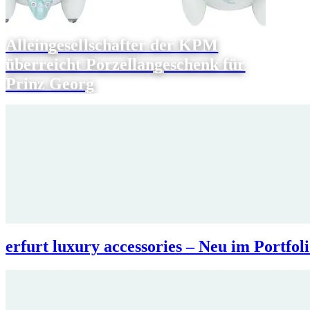
Alleingesellschafter der KPM
überreicht Porzellangeschenk für
Prinz Georg
erfurt luxury accessories – Neu im Po