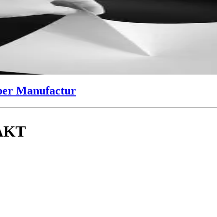
lber Manufactur
AKT