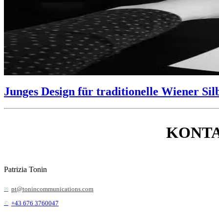
Junges Design für traditionelle Wiener Si
KONT
Patrizia Tonin
pt@tonincommunications.com
+43 676 3760047