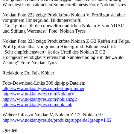
Warentest in den aktuellen Sommerreifentests Foto: Nokian Tyres
Nokian Foto 222 zeigt: Produktfoto Nokian V, Profil gut sichtbar
vor grünem Hintergrund. Bildunterschrift:
„Gut“ gibt es für den umweltfreundlichen Nokian V von ADAC
und Stiftung Warentest“ Foto: Nokian Tyres
Nokian Foto 223 zeigt: Produktfoto Nokian Z G2 Reifen auf Felge,
Profil gut sichtbar vor grünem Hintergrund. Bildunterschrift:
„Sehr empfehlenswert“ ist das Urteil des Nokian Z G2
Hochgeschwindigkeitsreifens mit Nanotechnologie in der „Auto
Zeitung“ Foto: Nokian Tyres
Redaktion: Dr. Falk Köhler
Foto-Download-Links 300 dpi-jpg-Dateien:
http://www.nokiantyres.com/testingsummer
http://www.nokiantyres.com/NokianV
http://www.nokiantyres.com/nokianzg2
http://www.nokiantyres.com/nokianh
Weitere Infos zu Nokian V, Nokian Z G2, Nokian H:
http://www.nokiantyres.de/produktgruppe-de?group=1.02
Quellen: