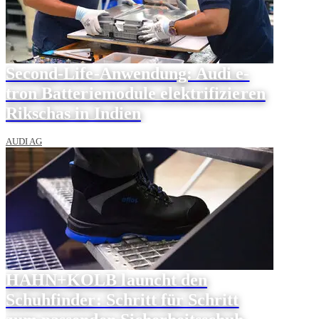
Second-Life-Anwendung: Audi e-
tron Batteriemodule elektrifizieren
Rikschas in Indien
AUDI AG
HAHN+KOLB launcht den
Schuhfinder: Schritt für Schritt