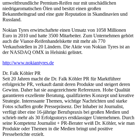
umweltfreundliche Premium-Reifen nur mit unschädlichen
niedrigaromatischen Ölen und besitzt einen großen
Bekanntheitsgrad und eine gute Reputation in Skandinavien und
Russland.
Nokian Tyres erwirtschaftete einen Umsatz von 1058 Millionen
Euro in 2010 und hatte 3500 Mitarbeiter. Zum Unternehmen gehört
auch die Vianor-Reifenhandelskette mit mehr als 770
Verkaufsstellen in 20 Ländern. Die Aktie von Nokian Tyres ist an
der NASDAQ OMX in Helsinki gelistet.
http://www.nokiantyres.de
Dr. Falk Köhler PR
Seit 20 Jahren macht die Dr. Falk Köhler PR für Marktführer
erfolgreiche PR, verkauft damit deren Produkte und steigert deren
Gewinn. Daher hat sie ausgezeichnete Referenzen. Hohe Qualität
garantieren exzellente Beratung, qualifiziertes Konzept und kreative
Strategie. Interessante Themen, wichtige Nachrichten und starke
Fotos schaffen große Pressepräsenz. Der Inhaber ist Journalist,
verfügt über eine 16-jährige Berufspraxis bei großen Medien und
schrieb mehr als 30 Erfolgsstorys erstklassiger Unternehmen. Durch
seine Kompetenz Journalist + PR-Berater weiß Dr. Köhler, wie man
Produkte oder Themen in die Medien bringt und positive
Presseberichte erzielt.