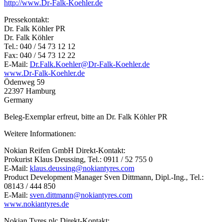
http://www.Dr-Falk-Koehler.de
Pressekontakt:
Dr. Falk Köhler PR
Dr. Falk Köhler
Tel.: 040 / 54 73 12 12
Fax: 040 / 54 73 12 22
E-Mail:
Dr.Falk.Koehler@Dr-Falk-Koehler.de
www.Dr-Falk-Koehler.de
Ödenweg 59
22397 Hamburg
Germany
Beleg-Exemplar erfreut, bitte an Dr. Falk Köhler PR
Weitere Informationen:
Nokian Reifen GmbH Direkt-Kontakt:
Prokurist Klaus Deussing, Tel.: 0911 / 52 755 0
E-Mail:
klaus.deussing@nokiantyres.com
Product Development Manager Sven Dittmann, Dipl.-Ing., Tel.:
08143 / 444 850
E-Mail:
sven.dittmann@nokiantyres.com
www.nokiantyres.de
Nokian Tyres plc Direkt-Kontakt: