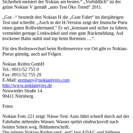
Sicherheit meistert der Nokian am besten.“ „Vorbildlich“ ist der
grüne Nokian V gemäß „auto Test Öko Trend“ 2011.
„Gut –“ beurteilt den Nokian H die „Gute Fahrt“ im diesjährigen
Test und schreibt: „Auch in der H-Version zeigt der finnische Pneu
einen guten Rollwiderstand.“ Er sei „konstant und sicher zu fahren,
vermeldet geringe Lenkwinkel und eine gute Rückmeldung. Auf
trockener Bahn stabil und top beim Bremsen …“.
Für den Reifenwechsel beim Reifenservice vor Ort gibt es Nokian-
Pneus günstig, auch auf Felgen.
Nokian Reifen GmbH
Tel.: 0911/52 755 0
Fax: 0911/52 755 29
E-Mail:
germany@nokiantyres.com
http://www.nokiantyres.de
Neuwieder Straße 14
90411 Nürnberg
Fotos
Nokian Foto 221 zeigt: Nässe-Test: Auto fährt schnell durch auf der
Fahrbahn stehendes Wasser, Wasser spritzt eindrucksvoll nach
beiden Seiten weg. Bildunterschrift:
Die grünen Nokian-Reifen sind „gut“ laut ADAC und Stiftung