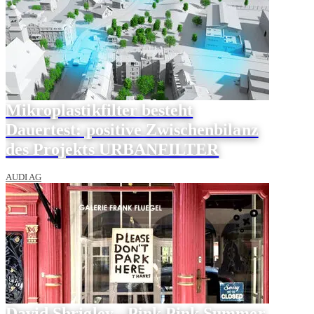
Mikroplastikfilter besteht
Dauertest: positive Zwischenbilanz
des Projekts URBANFILTER
AUDI AG
David Shrigley - Pink Pink Summer