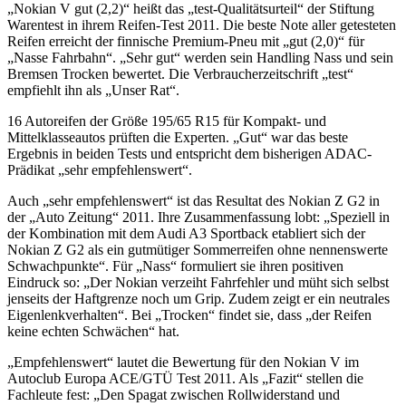
„Nokian V gut (2,2)“ heißt das „test-Qualitätsurteil“ der Stiftung
Warentest in ihrem Reifen-Test 2011. Die beste Note aller getesteten
Reifen erreicht der finnische Premium-Pneu mit „gut (2,0)“ für
„Nasse Fahrbahn“. „Sehr gut“ werden sein Handling Nass und sein
Bremsen Trocken bewertet. Die Verbraucherzeitschrift „test“
empfiehlt ihn als „Unser Rat“.
16 Autoreifen der Größe 195/65 R15 für Kompakt- und
Mittelklasseautos prüften die Experten. „Gut“ war das beste
Ergebnis in beiden Tests und entspricht dem bisherigen ADAC-
Prädikat „sehr empfehlenswert“.
Auch „sehr empfehlenswert“ ist das Resultat des Nokian Z G2 in
der „Auto Zeitung“ 2011. Ihre Zusammenfassung lobt: „Speziell in
der Kombination mit dem Audi A3 Sportback etabliert sich der
Nokian Z G2 als ein gutmütiger Sommerreifen ohne nennenswerte
Schwachpunkte“. Für „Nass“ formuliert sie ihren positiven
Eindruck so: „Der Nokian verzeiht Fahrfehler und müht sich selbst
jenseits der Haftgrenze noch um Grip. Zudem zeigt er ein neutrales
Eigenlenkverhalten“. Bei „Trocken“ findet sie, dass „der Reifen
keine echten Schwächen“ hat.
„Empfehlenswert“ lautet die Bewertung für den Nokian V im
Autoclub Europa ACE/GTÜ Test 2011. Als „Fazit“ stellen die
Fachleute fest: „Den Spagat zwischen Rollwiderstand und