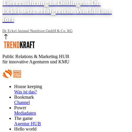
Tierernährung in Dötlingen: Dr.
Eckel setzt erfolgreiche World Tour
fort
Dr. Eckel Animal Nutrition GmbH & Co. KG
Public Relations & Marketing HUB
für innovative Agenturen und KMU
Footer
House keeping
Main
Was ist das?
Bookmark
Channel
Power
Mediadaten
The game
Agentur HUB
Hello world