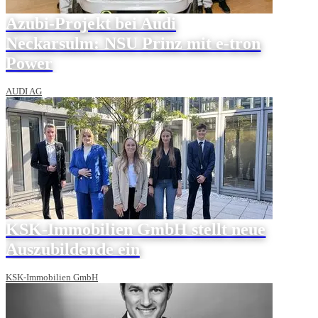
Azubi-Projekt bei Audi
Neckarsulm: NSU Prinz mit e-tron
Power
AUDI AG
KSK-Immobilien GmbH stellt neue
Auszubildende ein
KSK-Immobilien GmbH