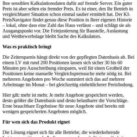
Ihre sensiblen Kalkulationsdaten dafür auf fremde Server. Ein guter
Preis ist aber selten ein fremder Preis. Es ist einer, den Ihr Betrieb in
vergleichbarer Situation schon einmal sauber ermittelt hat. Der KI-
PreisNavigator findet genau diese Position in Ihrer eigenen Historie
– lokal, ohne dass eine Zahl das Haus verlässt – und schlägt sie als
Ausgangspunkt vor. Die Feinjustierung für Baustelle, Auslastung
und Wettbewerbslage bleibt Sache des Kalkulators.
Was es praktisch bringt
Die Zeitersparnis hängt direkt von der gepflegten Datenbasis ab. Bei
einem LV mit rund 200 Positionen lassen sich sicher 30 bis 60
Minuten pro Ausschreibung einsparen, weil für einen Großteil der
Positionen keine manuelle Vergleichspreissuche mehr nötig ist. Bei
mehreren Angeboten pro Woche summiert sich das auf mehrere
Arbeitstage im Monat – bei gleichzeitig einheitlicherer Preisfindung.
Hier gilt: mehr ist mehr. Je mehr Angebote gespeichert werden,
desto größer die Datenbasis und desto belastbarer die Vorschläge.
Erste brauchbare Ergebnisse für neue Angebote sind bereits mit
wenigen gespeicherten Angeboten möglich.
Für wen sich das Produkt eignet
Die Lösung eignet sich für alle Betriebe, die wiederkehrende