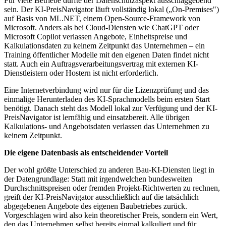
Für viele Betriebe dürfte der Datenschutzaspekt ausschlaggebend
sein. Der KI-PreisNavigator läuft vollständig lokal („On-Premises")
auf Basis von ML.NET, einem Open-Source-Framework von
Microsoft. Anders als bei Cloud-Diensten wie ChatGPT oder
Microsoft Copilot verlassen Angebote, Einheitspreise und
Kalkulationsdaten zu keinem Zeitpunkt das Unternehmen – ein
Training öffentlicher Modelle mit den eigenen Daten findet nicht
statt. Auch ein Auftragsverarbeitungsvertrag mit externen KI-
Dienstleistern oder Hostern ist nicht erforderlich.
Eine Internetverbindung wird nur für die Lizenzprüfung und das
einmalige Herunterladen des KI-Sprachmodells beim ersten Start
benötigt. Danach steht das Modell lokal zur Verfügung und der KI-
PreisNavigator ist lernfähig und einsatzbereit. Alle übrigen
Kalkulations- und Angebotsdaten verlassen das Unternehmen zu
keinem Zeitpunkt.
Die eigene Datenbasis als entscheidender Vorteil
Der wohl größte Unterschied zu anderen Bau-KI-Diensten liegt in
der Datengrundlage: Statt mit irgendwelchen bundesweiten
Durchschnittspreisen oder fremden Projekt-Richtwerten zu rechnen,
greift der KI-PreisNavigator ausschließlich auf die tatsächlich
abgegebenen Angebote des eigenen Baubetriebes zurück.
Vorgeschlagen wird also kein theoretischer Preis, sondern ein Wert,
den das Unternehmen selbst bereits einmal kalkuliert und für