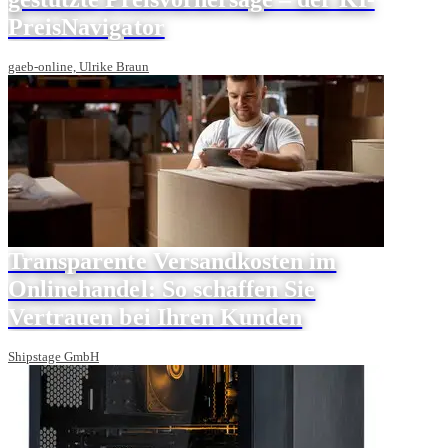
PreisNavigator
gaeb-online, Ulrike Braun
Transparente Versandkosten im
Onlinehandel: So schaffen Sie
Vertrauen bei Ihren Kunden
Shipstage GmbH