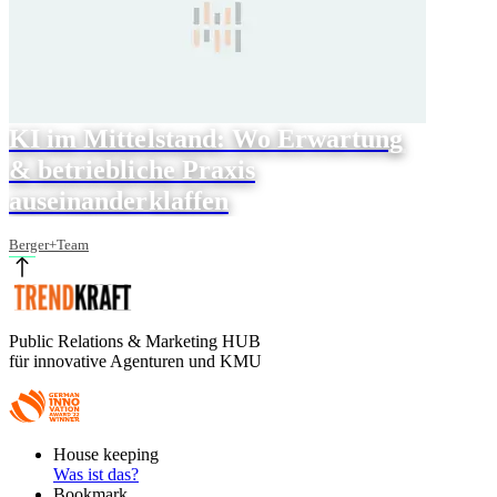
KI im Mittelstand: Wo Erwartung
& betriebliche Praxis
auseinanderklaffen
Berger+Team
Public Relations & Marketing HUB
für innovative Agenturen und KMU
Footer
House keeping
Main
Was ist das?
Bookmark