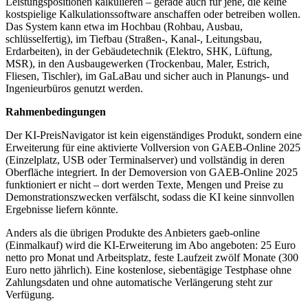
Leistungspositionen kalkulieren – gerade auch für jene, die keine
kostspielige Kalkulationssoftware anschaffen oder betreiben wollen.
Das System kann etwa im Hochbau (Rohbau, Ausbau,
schlüsselfertig), im Tiefbau (Straßen-, Kanal-, Leitungsbau,
Erdarbeiten), in der Gebäudetechnik (Elektro, SHK, Lüftung,
MSR), in den Ausbaugewerken (Trockenbau, Maler, Estrich,
Fliesen, Tischler), im GaLaBau und sicher auch in Planungs- und
Ingenieurbüros genutzt werden.
Rahmenbedingungen
Der KI-PreisNavigator ist kein eigenständiges Produkt, sondern eine
Erweiterung für eine aktivierte Vollversion von GAEB-Online 2025
(Einzelplatz, USB oder Terminalserver) und vollständig in deren
Oberfläche integriert. In der Demoversion von GAEB-Online 2025
funktioniert er nicht – dort werden Texte, Mengen und Preise zu
Demonstrationszwecken verfälscht, sodass die KI keine sinnvollen
Ergebnisse liefern könnte.
Anders als die übrigen Produkte des Anbieters gaeb-online
(Einmalkauf) wird die KI-Erweiterung im Abo angeboten: 25 Euro
netto pro Monat und Arbeitsplatz, feste Laufzeit zwölf Monate (300
Euro netto jährlich). Eine kostenlose, siebentägige Testphase ohne
Zahlungsdaten und ohne automatische Verlängerung steht zur
Verfügung.