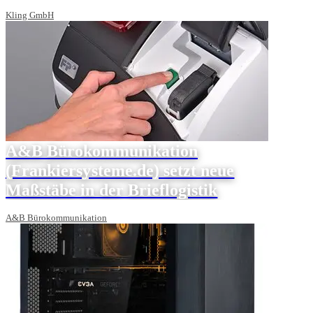
Kling GmbH
A&B Bürokommunikation
(Frankiersysteme.de) setzt neue
Maßstäbe in der Brieflogistik
A&B Bürokommunikation