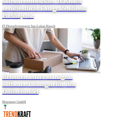
Softwareentwickler JLKnoch
veröffentlicht Fotografendienst
PicShop.me
IT-Dienstleistungen Jan-Lukas Knoch
Retouren smart managen:
Software-Lösungen für den
Onlinehandel
Shipstage GmbH