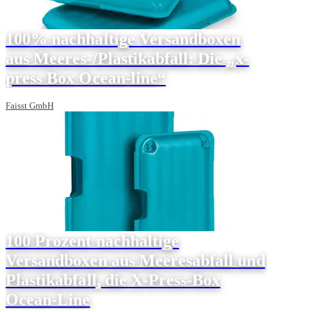
100% nachhaltige Versandboxen
aus Meeres-/Plastikabfall: Die „x-
press Box Ocean-line“
Faisst GmbH
100 Prozent nachhaltige
Versandboxen aus Meeresabfall und
Plastikabfall, die X-Press-Box
Ocean-Line