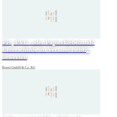
PP-, PVC- oder Papierklebeband?
Unterschiede im Versand richtig
bewerten
Roper GmbH & Co. KG