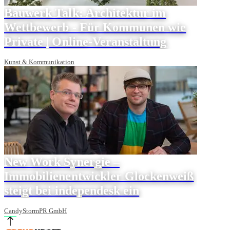
Bauwerk Talk: Architektur im
Wettbewerb - Für Kommunen wie
Private | Online-Veranstaltung
Kunst & Kommunikation
New Work Synergie ‒
Immobilienentwickler Glockenweiß
steigt bei independesk ein
CandyStormPR GmbH