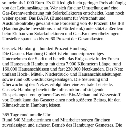
so mehr als 1.000 Euro. Es fällt lediglich ein geringer Preis abhängig
von der Leitungslänge an. Wer sich für eine Umstellung auf eine
Gas-Brennwertheizung mit Solarkollektoren entscheidet, kann noch
weiter sparen: Das BAFA (Bundesamt für Wirtschaft und
Ausfuhrkontrolle) gewährt eine Förderung von 40 Prozent. Die IFB
(Hamburgische Investitions- und Förderbank) unterstützt außerdem
beim Einbau von Solarkollektoren und Gas-Brennwertheizungen.
Umsteller sparen so bis zu 60 Prozent der Gesamtkosten.
Gasnetz Hamburg – hundert Prozent Hamburg
Die Gasnetz Hamburg GmbH ist ein hundertprozentiges
Unternehmen der Stadt und betreibt das Erdgasnetz in der Freien
und Hansestadt Hamburg mit circa 7.900 Kilometern Länge, rund
160.000 Hausanschlüssen und fast 230.000 Netzkunden. Das Netz
umfasst Hoch-, Mittel-, Niederdruck- und Hausanschlussleitungen
sowie rund 600 Gasdruckregelanlagen. Die Steuerung und
Überwachung des Netzes erfolgt über eine zentrale Leitstelle.
Gasnetz Hamburg bereitet die Infrastruktur auf steigende
Einspeisungen von grünem Gas wie Bio-Methan und Wasserstoff
vor. Damit kann das Gasnetz einen noch größeren Beitrag für den
Klimaschutz in Hamburg leisten.
365 Tage rund um die Uhr
Rund 540 Mitarbeiterinnen und Mitarbeiter sorgen für einen
zuverlässigen und sicheren Betrieb des Hamburger Gasnetzes. Die