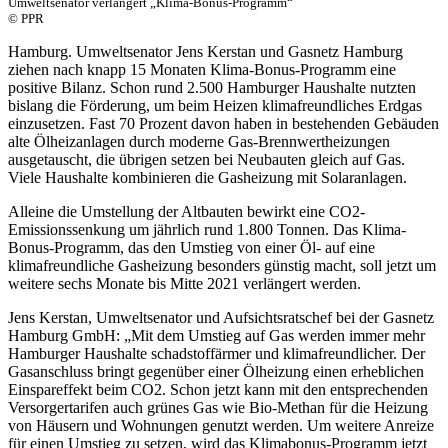
Umweltsenator verlängert „Klima-Bonus-Programm“
© PPR
Hamburg. Umweltsenator Jens Kerstan und Gasnetz Hamburg
ziehen nach knapp 15 Monaten Klima-Bonus-Programm eine
positive Bilanz. Schon rund 2.500 Hamburger Haushalte nutzten
bislang die Förderung, um beim Heizen klimafreundliches Erdgas
einzusetzen. Fast 70 Prozent davon haben in bestehenden Gebäuden
alte Ölheizanlagen durch moderne Gas-Brennwertheizungen
ausgetauscht, die übrigen setzen bei Neubauten gleich auf Gas.
Viele Haushalte kombinieren die Gasheizung mit Solaranlagen.
Alleine die Umstellung der Altbauten bewirkt eine CO2-
Emissionssenkung um jährlich rund 1.800 Tonnen. Das Klima-
Bonus-Programm, das den Umstieg von einer Öl- auf eine
klimafreundliche Gasheizung besonders günstig macht, soll jetzt um
weitere sechs Monate bis Mitte 2021 verlängert werden.
Jens Kerstan, Umweltsenator und Aufsichtsratschef bei der Gasnetz
Hamburg GmbH: „Mit dem Umstieg auf Gas werden immer mehr
Hamburger Haushalte schadstoffärmer und klimafreundlicher. Der
Gasanschluss bringt gegenüber einer Ölheizung einen erheblichen
Einspareffekt beim CO2. Schon jetzt kann mit den entsprechenden
Versorgertarifen auch grünes Gas wie Bio-Methan für die Heizung
von Häusern und Wohnungen genutzt werden. Um weitere Anreize
für einen Umstieg zu setzen, wird das Klimabonus-Programm jetzt