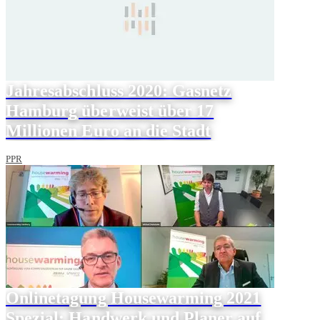
Jahresabschluss 2020: Gasnetz
Hamburg überweist über 17
Millionen Euro an die Stadt
PPR
Onlinetagung Housewarming 2021
Spezial: Handwerk und Planer auf