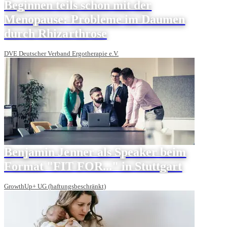
Beginnen teils schon mit der
Menopause: Probleme im Daumen
durch Rhizarthrose
DVE Deutscher Verband Ergotherapie e.V.
Benjamin Jenner als Speaker beim
Format "FIT FOR..." in Stuttgart
GrowthUp+ UG (haftungsbeschränkt)