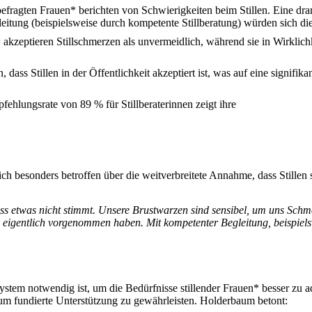
efragten Frauen* berichten von Schwierigkeiten beim Stillen. Eine dr
itung (beispielsweise durch kompetente Stillberatung) würden sich die
kzeptieren Stillschmerzen als unvermeidlich, während sie in Wirklichke
ass Stillen in der Öffentlichkeit akzeptiert ist, was auf eine signifik
hlungsrate von 89 % für Stillberaterinnen zeigt ihre
sich besonders betroffen über die weitverbreitete Annahme, dass Stille
ass etwas nicht stimmt. Unsere Brustwarzen sind sensibel, um uns Schm
h das eigentlich vorgenommen haben. Mit kompetenter Begleitung, beispiel
ystem notwendig ist, um die Bedürfnisse stillender Frauen* besser zu a
um fundierte Unterstützung zu gewährleisten. Holderbaum betont: