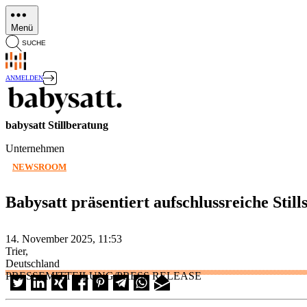
Direkt
zum
Menü
Inhalt
SUCHE
ANMELDEN
babysatt Stillberatung
Unternehmen
NEWSROOM
Babysatt präsentiert aufschlussreiche Stil
14. November 2025, 11:53
Trier,
Deutschland
PRESSEMITTEILUNG/PRESS RELEASE