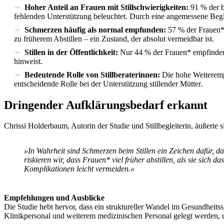
Hoher Anteil an Frauen mit Stillschwierigkeiten:
91 % der b
fehlenden Unterstützung beleuchtet. Durch eine angemessene Begle
Schmerzen häufig als normal empfunden:
57 % der Frauen* a
zu früherem Abstillen – ein Zustand, der absolut vermeidbar ist.
Stillen in der Öffentlichkeit:
Nur 44 % der Frauen* empfinden, d
hinweist.
Bedeutende Rolle von Stillberaterinnen:
Die hohe Weiterempfe
entscheidende Rolle bei der Unterstützung stillender Mütter.
Dringender Aufklärungsbedarf erkannt
Chrissi Holderbaum, Autorin der Studie und Stillbegleiterin, äußerte 
»In Wahrheit sind Schmerzen beim Stillen ein Zeichen dafür, d
riskieren wir, dass Frauen* viel früher abstillen, als sie sic
Komplikationen leicht vermeiden.«
Empfehlungen und Ausblicke
Die Studie hebt hervor, dass ein struktureller Wandel im Gesundheitss
Klinikpersonal und weiterem medizinischen Personal gelegt werden, 