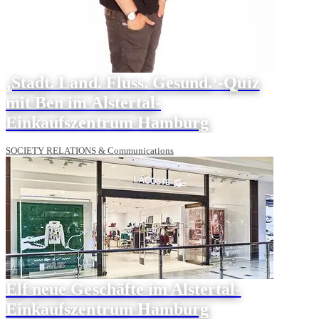
‚Stadt. Land. Fluss. Gesund.‘-Quiz
mit Ben im Alstertal-
Einkaufszentrum Hamburg
SOCIETY RELATIONS & Communications
Elf neue Geschäfte im Alstertal-
Einkaufszentrum Hamburg