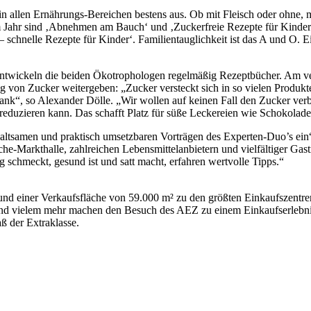
allen Ernährungs-Bereichen bestens aus. Ob mit Fleisch oder ohne, mi
m Jahr sind ‚Abnehmen am Bauch‘ und ‚Zuckerfreie Rezepte für Kinder
schnelle Rezepte für Kinder‘. Familientauglichkeit ist das A und O. Ei
 entwickeln die beiden Ökotrophologen regelmäßig Rezeptbücher. Am
von Zucker weitergeben: „Zucker versteckt sich in so vielen Produkte
k“, so Alexander Dölle. „Wir wollen auf keinen Fall den Zucker verb
reduzieren kann. Das schafft Platz für süße Leckereien wie Schokolad
haltsamen und praktisch umsetzbaren Vorträgen des Experten-Duo’s ein“
-Markthalle, zahlreichen Lebensmittelanbietern und vielfältiger Gastr
g schmeckt, gesund ist und satt macht, erfahren wertvolle Tipps.“
nd einer Verkaufsfläche von 59.000 m² zu den größten Einkaufszentren
 vielem mehr machen den Besuch des AEZ zu einem Einkaufserlebnis. 
ß der Extraklasse.