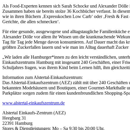
Als Food-Experten kennen sich Sarah Schocke und Alexander Dölle in 
Zusammen haben sie bereits stolze 36 Kochbücher verfasst. In diese
wie in ihren Büchern ‚Expresskochen Low Carb‘ oder ‚Fresh & Fast – 
Gerichte, die allen schmecken‘.
Für eine gesunde, ausgewogene und alltagstaugliche Familienküche
Alexander Dölle vor allem ihr Wissen um die krankmachende Wirkung 
Tag für Tag jede Menge davon konsumieren. Auf Dauer macht das kran
größten Zuckerfallen lauern und wie man im Alltag dauerhaft Zucker 
„Wir laden alle Hamburger*innen zu den leicht verständlichen, unter
Einkaufszentrums Hamburg mit insgesamt 240 Geschäften, einer Frische
Schuljahres fragen, was ihrem Kind beim Lernen hilft, ihm gleichzeiti
Information zum Alstertal-Einkaufszentrum:
Das Alstertal-Einkaufszentrum (AEZ) zählt mit über 240 Geschäften u
bekannten Modehäusern und Boutiquen, einer Gourmet-Markthalle und
Parkplätze sorgen zudem für einen kundenfreundlichen Shopping-Spa
www.alstertal-einkaufszentrum.de
Alstertal Einkaufs-Zentrum (AEZ)
Heegbarg 31
22391 Hamburg
Stores & Dienstleistungen: Mo – Sa 9:30 bis 20:00 Uhr,