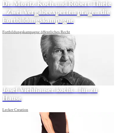
Dr. Moritz Koch und Robert Thiele
- Zwei Vergabeexperten prägen die
Fortbildungskampagne
Fortbildungskampagne öffentliches Recht
Josef Viehhauser kocht - für zu
Hause
Lecker Creation