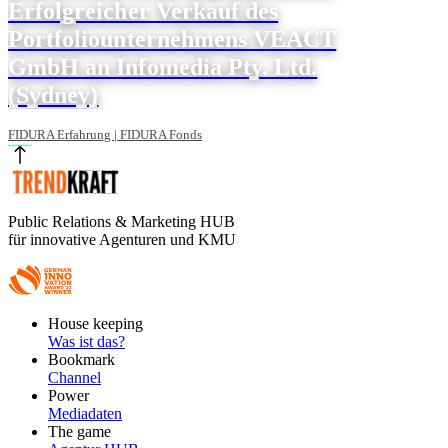
Erfolgreicher Verkauf des
Portfoliounternehmens VEACT
GmbH an Infomedia Pty. Ltd.
(Sydney)
FIDURA Erfahrung | FIDURA Fonds
Public Relations & Marketing HUB
für innovative Agenturen und KMU
Footer
House keeping
Main
Was ist das?
Bookmark
Channel
Power
Mediadaten
The game