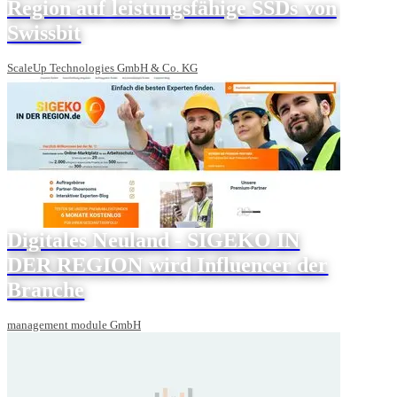
Region auf leistungsfähige SSDs von
Swissbit
ScaleUp Technologies GmbH & Co. KG
Digitales Neuland - SIGEKO IN
DER REGION wird Influencer der
Branche
management module GmbH