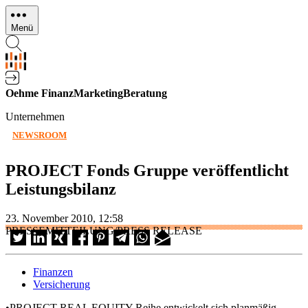
Direkt
zum
Menü
Inhalt
Oehme FinanzMarketingBeratung
Unternehmen
NEWSROOM
PROJECT Fonds Gruppe veröffentlicht
Leistungsbilanz
23. November 2010, 12:58
PRESSEMITTEILUNG/PRESS RELEASE
Finanzen
Versicherung
•PROJECT REAL EQUITY Reihe entwickelt sich planmäßig