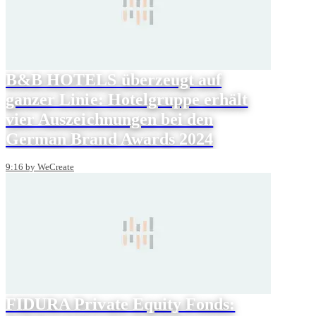
B&B HOTELS überzeugt auf
ganzer Linie: Hotelgruppe erhält
vier Auszeichnungen bei den
German Brand Awards 2024
9:16 by WeCreate
FIDURA Private Equity Fonds: