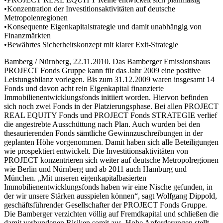
•Konzentration der Investitionsaktivitäten auf deutsche
Metropolenregionen
•Konsequente Eigenkapitalstrategie und damit unabhängig von
Finanzmärkten
•Bewährtes Sicherheitskonzept mit klarer Exit-Strategie
Bamberg / Nürnberg, 22.11.2010. Das Bamberger Emissionshaus
PROJECT Fonds Gruppe kann für das Jahr 2009 eine positive
Leistungsbilanz vorlegen. Bis zum 31.12.2009 waren insgesamt 14
Fonds und davon acht rein Eigenkapital finanzierte
Immobilienentwicklungsfonds initiiert worden. Hiervon befinden
sich noch zwei Fonds in der Platzierungsphase. Bei allen PROJECT
REAL EQUITY Fonds und PROJECT Fonds STRATEGIE verlief
die angestrebte Ausschüttung nach Plan. Auch wurden bei den
thesaurierenden Fonds sämtliche Gewinnzuschreibungen in der
geplanten Höhe vorgenommen. Damit haben sich alle Beteiligungen
wie prospektiert entwickelt. Die Investitionsaktivitäten von
PROJECT konzentrieren sich weiter auf deutsche Metropolregionen
wie Berlin und Nürnberg und ab 2011 auch Hamburg und
München. „Mit unseren eigenkapitalbasierten
Immobilienentwicklungsfonds haben wir eine Nische gefunden, in
der wir unsere Stärken ausspielen können“, sagt Wolfgang Dippold,
geschäftsführender Gesellschafter der PROJECT Fonds Gruppe.
Die Bamberger verzichten völlig auf Fremdkapital und schließen die
damit verbundenen Risiken somit aus. Hohe Anforderungen stellt