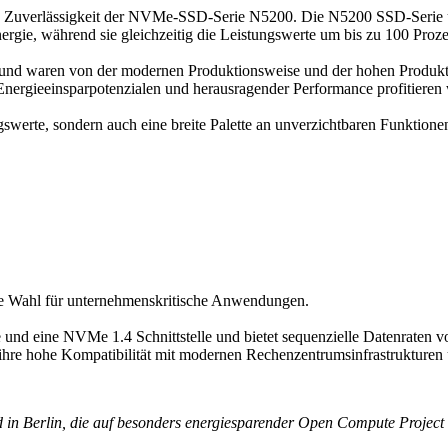
 Zuverlässigkeit der NVMe-SSD-Serie N5200. Die N5200 SSD-Serie üb
rgie, während sie gleichzeitig die Leistungswerte um bis zu 100 Proz
n und waren von der modernen Produktionsweise und der hohen Produktq
ergieeinsparpotenzialen und herausragender Performance profitieren w
gswerte, sondern auch eine breite Palette an unverzichtbaren Funktion
ale Wahl für unternehmenskritische Anwendungen.
e und eine NVMe 1.4 Schnittstelle und bietet sequenzielle Datenraten
 ihre hohe Kompatibilität mit modernen Rechenzentrumsinfrastrukturen 
in Berlin, die auf besonders energiesparender Open Compute Project