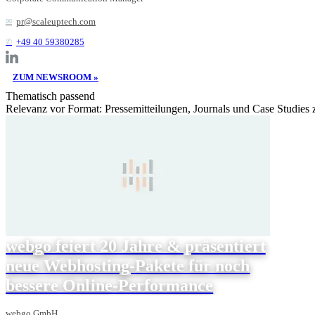
pr@scaleuptech.com
+49 40 59380285
ZUM NEWSROOM »
Thematisch passend
Relevanz vor Format: Pressemitteilungen, Journals und Case Studies
webgo feiert 20 Jahre & präsentiert
neue Webhosting-Pakete für noch
bessere Online-Performance
webgo GmbH