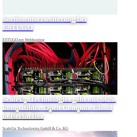
Sortimentserweiterung bei
ESTUGO
ESTUGO.net Webhosting
ScaleUp Technologies geht mit SCS-
kompatibler Open Compute Cloud
in Berlin live
ScaleUp Technologies GmbH & Co. KG