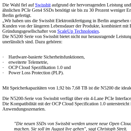
Die Wahl fiel auf
Swissbit
aufgrund der hervorragenden Leistung und
ähnlichen PCIe Gen4 SSDs benötigt sie bis zu 30 Prozent weniger Ene
Berlin gefertigt.
„Wir haben uns die Swissbit Elektronikfertigung in Berlin angesehe
Kunden von der längeren Lebensdauer der Produkte, kombiniert mit En
Gründungsgesellschafter von
ScaleUp Technologies
.
Die N5200 Serie von Swissbit bietet nicht nur herausragende Leistun
unerlässlich sind. Dazu gehören:
· Hardware-basierte Sicherheitsfunktionen,
· erweiterte Telemetrie,
· OCP Cloud Spezifikation 1.0 und
· Power Loss Protection (PLP).
Mit Speicherkapazitäten von 1,92 bis 7,68 TB ist die N5200 die ide
Die N5200-Serie von Swissbit verfügt über ein 4-Lane PCIe Interfac
Die Kompatibilität mit der OCP Cloud Specification 1.0 unterstreicht
Anwendungsszenarien.
"Die neuen SSDs von Swissbit werden unsere neue Open Cloud 
machen. Sie soll im August live gehen", sagt Christoph Streit.