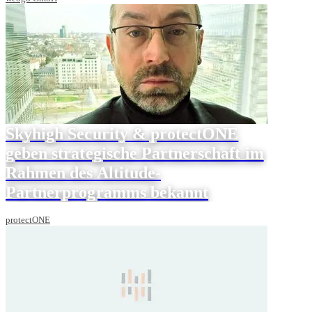
Skyhigh Security & protectONE
geben strategische Partnerschaft im
Rahmen des Altitude-
Partnerprogramms bekannt
protectONE