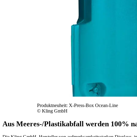
Produktneuheit: X-Press-Box Ocean-Line
© Kling GmbH
Aus Meeres-/Plastikabfall werden 100% n
Die Kling GmbH, Hersteller von aufmerksamkeitsstarken Displays, i