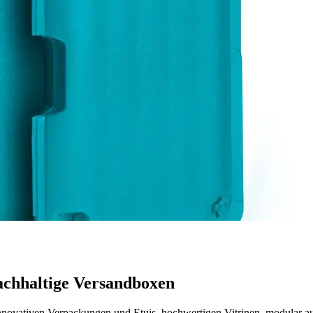
achhaltige Versandboxen
nnovativen Verpackungen und Etuis, hochwertigen Vitrinen, modular 