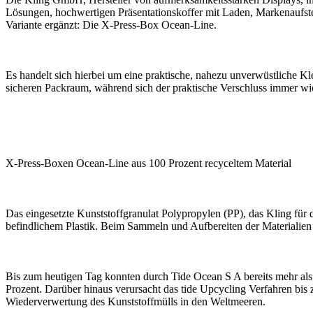
Lösungen, hochwertigen Präsentationskoffer mit Laden, Markenaufste
Variante ergänzt: Die X-Press-Box Ocean-Line.
Es handelt sich hierbei um eine praktische, nahezu unverwüstliche K
sicheren Packraum, während sich der praktische Verschluss immer wied
X-Press-Boxen Ocean-Line aus 100 Prozent recyceltem Material
Das eingesetzte Kunststoffgranulat Polypropylen (PP), das Kling fü
befindlichem Plastik. Beim Sammeln und Aufbereiten der Materialien 
Bis zum heutigen Tag konnten durch Tide Ocean S A bereits mehr als 3
Prozent. Darüber hinaus verursacht das tide Upcycling Verfahren bis
Wiederverwertung des Kunststoffmülls in den Weltmeeren.