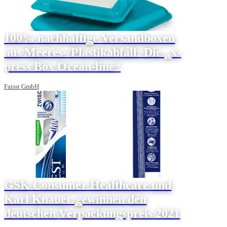
100% nachhaltige Versandboxen
aus Meeres-/Plastikabfall: Die „x-
press Box Ocean-line“
Faisst GmbH
GSK Consumer Healthcare und
Karl Knauer gewinnen den
deutschen Verpackungspreis 2021