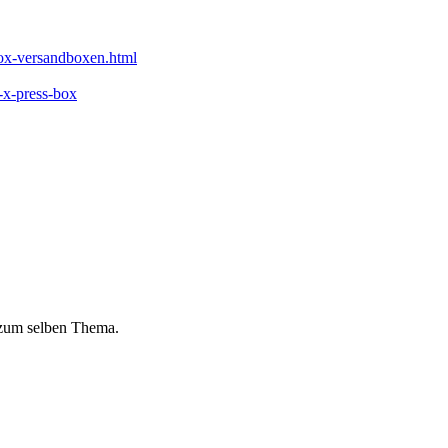
-box-versandboxen.html
0-x-press-box
 zum selben Thema.