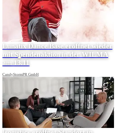
Lunatix Dance Base eröffnet wieder
mit Spendenaktion in der WILMA
am 13.11
CandyStormPR GmbH
leogistics eröffnet Standort in