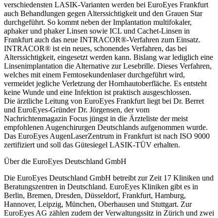
verschiedensten LASIK-Varianten werden bei EuroEyes Frankfurt
auch Behandlungen gegen Alterssichtigkeit und den Grauen Star
durchgeführt. So kommt neben der Implantation multifokaler,
aphaker und phaker Linsen sowie ICL und Cachet-Linsen in
Frankfurt auch das neue INTRACOR®-Verfahren zum Einsatz.
INTRACOR® ist ein neues, schonendes Verfahren, das bei
Alterssichtigkeit, eingesetzt werden kann. Bislang war lediglich eine
Linsenimplantation die Alternative zur Lesebrille. Dieses Verfahren,
welches mit einem Femtosekundenlaser durchgeführt wird,
vermeidet jegliche Verletzung der Hornhautoberfläche. Es entsteht
keine Wunde und eine Infektion ist praktisch ausgeschlossen.
Die ärztliche Leitung von EuroEyes Frankfurt liegt bei Dr. Berret
und EuroEyes-Gründer Dr. Jörgensen, der vom
Nachrichtenmagazin Focus jüngst in die Ärzteliste der meist
empfohlenen Augenchirurgen Deutschlands aufgenommen wurde.
Das EuroEyes AugenLaserZentrum in Frankfurt ist nach ISO 9000
zertifiziert und soll das Gütesiegel LASIK-TÜV erhalten.
Über die EuroEyes Deutschland GmbH
Die EuroEyes Deutschland GmbH betreibt zur Zeit 17 Kliniken und
Beratungszentren in Deutschland. EuroEyes Kliniken gibt es in
Berlin, Bremen, Dresden, Düsseldorf, Frankfurt, Hamburg,
Hannover, Leipzig, München, Oberhausen und Stuttgart. Zur
EuroEyes AG zählen zudem der Verwaltungssitz in Zürich und zwei