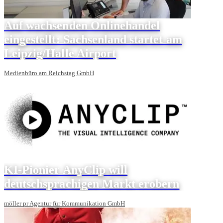
Auf wachsenden Onlinehandel
eingestellt: Sachsenland startet am
Leipzig/Halle Airport
Medienbüro am Reichstag GmbH
KI-Pionier AnyClip will
deutschsprachigen Markt erobern
möller pr Agentur für Kommunikation GmbH