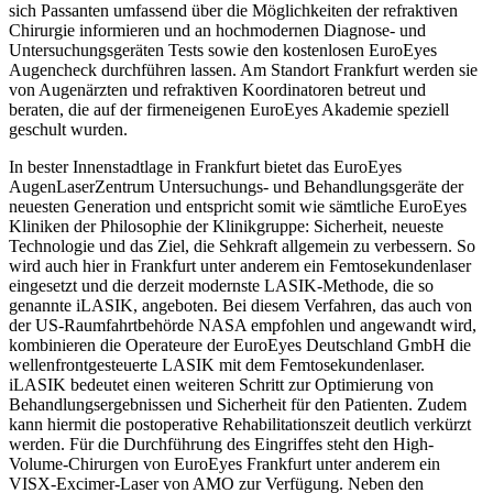
sich Passanten umfassend über die Möglichkeiten der refraktiven
Chirurgie informieren und an hochmodernen Diagnose- und
Untersuchungsgeräten Tests sowie den kostenlosen EuroEyes
Augencheck durchführen lassen. Am Standort Frankfurt werden sie
von Augenärzten und refraktiven Koordinatoren betreut und
beraten, die auf der firmeneigenen EuroEyes Akademie speziell
geschult wurden.
In bester Innenstadtlage in Frankfurt bietet das EuroEyes
AugenLaserZentrum Untersuchungs- und Behandlungsgeräte der
neuesten Generation und entspricht somit wie sämtliche EuroEyes
Kliniken der Philosophie der Klinikgruppe: Sicherheit, neueste
Technologie und das Ziel, die Sehkraft allgemein zu verbessern. So
wird auch hier in Frankfurt unter anderem ein Femtosekundenlaser
eingesetzt und die derzeit modernste LASIK-Methode, die so
genannte iLASIK, angeboten. Bei diesem Verfahren, das auch von
der US-Raumfahrtbehörde NASA empfohlen und angewandt wird,
kombinieren die Operateure der EuroEyes Deutschland GmbH die
wellenfrontgesteuerte LASIK mit dem Femtosekundenlaser.
iLASIK bedeutet einen weiteren Schritt zur Optimierung von
Behandlungsergebnissen und Sicherheit für den Patienten. Zudem
kann hiermit die postoperative Rehabilitationszeit deutlich verkürzt
werden. Für die Durchführung des Eingriffes steht den High-
Volume-Chirurgen von EuroEyes Frankfurt unter anderem ein
VISX-Excimer-Laser von AMO zur Verfügung. Neben den