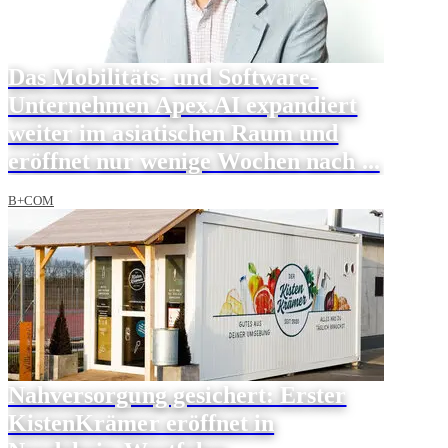
Das Mobilitäts- und Software-
Unternehmen Apex.AI expandiert
weiter im asiatischen Raum und
eröffnet nur wenige Wochen nach ...
B+COM
Nahversorgung gesichert: Erster
KistenKrämer eröffnet in