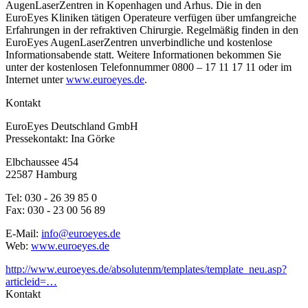
AugenLaserZentren in Kopenhagen und Arhus. Die in den
EuroEyes Kliniken tätigen Operateure verfügen über umfangreiche
Erfahrungen in der refraktiven Chirurgie. Regelmäßig finden in den
EuroEyes AugenLaserZentren unverbindliche und kostenlose
Informationsabende statt. Weitere Informationen bekommen Sie
unter der kostenlosen Telefonnummer 0800 – 17 11 17 11 oder im
Internet unter
www.euroeyes.de
.
Kontakt
EuroEyes Deutschland GmbH
Pressekontakt: Ina Görke
Elbchaussee 454
22587 Hamburg
Tel: 030 - 26 39 85 0
Fax: 030 - 23 00 56 89
E-Mail:
info@euroeyes.de
Web:
www.euroeyes.de
http://www.euroeyes.de/absolutenm/templates/template_neu.asp?
articleid=…
Kontakt