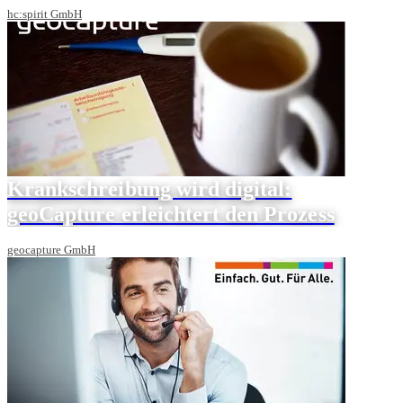
hc:spirit GmbH
Krankschreibung wird digital:
geoCapture erleichtert den Prozess
geocapture GmbH