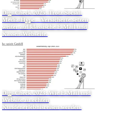
Digi-Check 2025: Trotz Social-
Media-Hype – Versicherte setzen
weiter auf klassische E-Mail und
Kassen-Webseite.
hc:spirit GmbH
Digi-Check 2023: Wie E-Mail und
Website zu echten
Kundenerlebnisreisen werden.