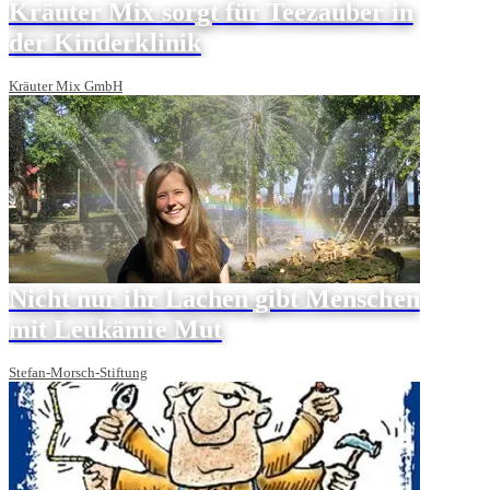
Kräuter Mix sorgt für Teezauber in
der Kinderklinik
Kräuter Mix GmbH
Nicht nur ihr Lachen gibt Menschen
mit Leukämie Mut
Stefan-Morsch-Stiftung