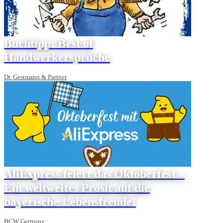
Buchtipp: Best of
Handwerkersprüche
Dr. Gestmann & Partner
AliExpress feiert das Oktoberfest –
Ein weltweites Prosit auf die
bayerische Lebensfreude!
BCW Germany