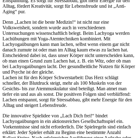
Entspannung. Es sorgt für Stressabbau, gibt mehr Energie für den
Alltag, fördert Kreativität, sorgt für Lebensfreude und ist „Anti-
Aging“ pur.
Denn „Lachen ist die beste Medizin!“ ist nicht nur eine
Volksweisheit, sondern wurde auch in verschiedenen
Untersuchungen wissenschaftlich belegt. Beim Lachyoga werden
Lachübungen mit Yoga-Atemtechniken kombiniert. Mit
Lachyogaübungen kann man lachen, selbst wenn einem gar nicht
danach zumute ist oder man im Alltag kaum etwas zu lachen hat.
Entscheidend dabei ist, dass unser Körper nicht unterscheiden kann,
ob man einen Grund zum Lachen hat, z. B. ein Witz, oder ob man
bei Lachyogaübungen lacht. Der gesundheitliche Nutzen für Körper
und Psyche ist der gleiche.
Lachen ist für den Körper Schwerstarbeit: Das Herz schlägt
schneller, der Blutdruck steigt, mehr als 100 Muskeln von der
Gesichts- bis zur Atemmuskulatur sind beteiligt. Man atmet man
tiefer ein und aus als sonst. Die positiven Folgen sind verblüffend:
Lachen entspannt, sorgt für Stressabbau, gibt mehr Energie für den
Alltag und steigert Lebensfreude.
Die innovative Spielidee von „Lach Dich frei!“ bindet
Lachyogaübungen in ein aktionsreiches Gesellschaftsspiel ein.
Vorkenntnisse sind nicht erforderlich. Die Spielregeln sind einfach
erklärt: Jeder Spieler erhält zu Beginn eine bestimmte Anzahl
Ballast-Steine. Nach erfolgreicher Ausführung einer Aufgabe oder