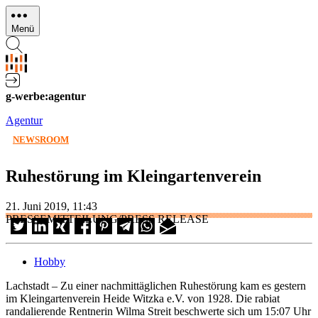
Direkt
zum
Menü
Inhalt
g-werbe:agentur
Agentur
NEWSROOM
Ruhestörung im Kleingartenverein
21. Juni 2019, 11:43
PRESSEMITTEILUNG/PRESS RELEASE
Hobby
Lachstadt – Zu einer nachmittäglichen Ruhestörung kam es gestern
im Kleingartenverein Heide Witzka e.V. von 1928. Die rabiat
randalierende Rentnerin Wilma Streit beschwerte sich um 15:07 Uhr