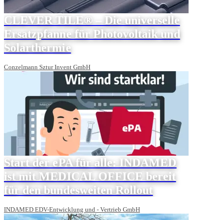
CLEVER TILE® – Die universelle
Ersatzpfanne für Photovoltaik und
Solarthermie
Conzelmann Sztur Invent GmbH
Start der ePA für alle: INDAMED
ist mit MEDICAL OFFICE bereit
für den bundesweiten Rollout
INDAMED EDV-Entwicklung und - Vertrieb GmbH