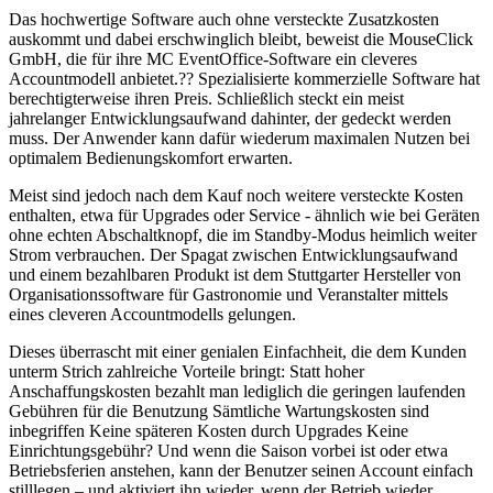
Das hochwertige Software auch ohne versteckte Zusatzkosten
auskommt und dabei erschwinglich bleibt, beweist die MouseClick
GmbH, die für ihre MC EventOffice-Software ein cleveres
Accountmodell anbietet.?? Spezialisierte kommerzielle Software hat
berechtigterweise ihren Preis. Schließlich steckt ein meist
jahrelanger Entwicklungsaufwand dahinter, der gedeckt werden
muss. Der Anwender kann dafür wiederum maximalen Nutzen bei
optimalem Bedienungskomfort erwarten.
Meist sind jedoch nach dem Kauf noch weitere versteckte Kosten
enthalten, etwa für Upgrades oder Service - ähnlich wie bei Geräten
ohne echten Abschaltknopf, die im Standby-Modus heimlich weiter
Strom verbrauchen. Der Spagat zwischen Entwicklungsaufwand
und einem bezahlbaren Produkt ist dem Stuttgarter Hersteller von
Organisationssoftware für Gastronomie und Veranstalter mittels
eines cleveren Accountmodells gelungen.
Dieses überrascht mit einer genialen Einfachheit, die dem Kunden
unterm Strich zahlreiche Vorteile bringt: Statt hoher
Anschaffungskosten bezahlt man lediglich die geringen laufenden
Gebühren für die Benutzung Sämtliche Wartungskosten sind
inbegriffen Keine späteren Kosten durch Upgrades Keine
Einrichtungsgebühr? Und wenn die Saison vorbei ist oder etwa
Betriebsferien anstehen, kann der Benutzer seinen Account einfach
stilllegen – und aktiviert ihn wieder, wenn der Betrieb wieder