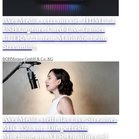
AVerMedia setzt mit der HDMI 2.1
USB Capture Card-Live Gamer
ULTRA 2.1 neue Maßstäbe beim
Streaming
BOHMerang GmbH & Co. KG
AVerMedia stellt das Live Streamer
MIC 350 vor: Die perfekte
Mischung aus XLR-Qualität und