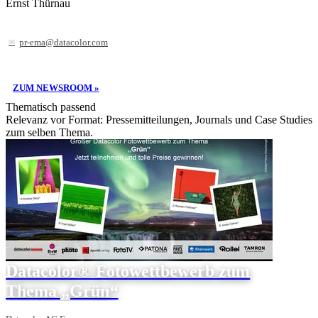
Ernst Thürnau
pr-ema@datacolor.com
ZUM NEWSROOM »
Thematisch passend
Relevanz vor Format: Pressemitteilungen, Journals und Case Studies
zum selben Thema.
Datacolor® Fotowettbewerb zum
Thema „Grün“