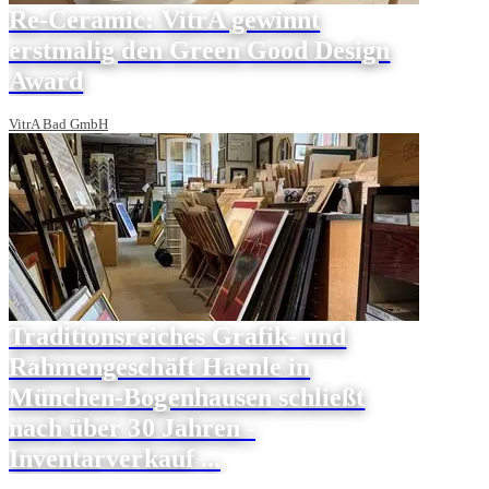
Re-Ceramic: VitrA gewinnt
erstmalig den Green Good Design
Award
VitrA Bad GmbH
Traditionsreiches Grafik- und
Rahmengeschäft Haenle in
München-Bogenhausen schließt
nach über 30 Jahren -
Inventarverkauf ...