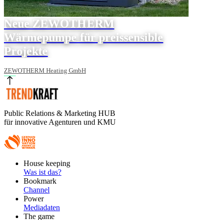
Neue ZEWOTHERM
Wärmepumpe für preissensible
Projekte
ZEWOTHERM Heating GmbH
Public Relations & Marketing HUB
für innovative Agenturen und KMU
Footer
House keeping
Main
Was ist das?
Bookmark
Channel
Power
Mediadaten
The game