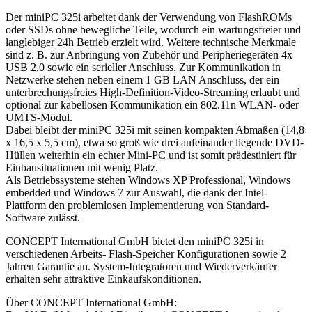
Der miniPC 325i arbeitet dank der Verwendung von FlashROMs
oder SSDs ohne bewegliche Teile, wodurch ein wartungsfreier und
langlebiger 24h Betrieb erzielt wird. Weitere technische Merkmale
sind z. B. zur Anbringung von Zubehör und Peripheriegeräten 4x
USB 2.0 sowie ein serieller Anschluss. Zur Kommunikation in
Netzwerke stehen neben einem 1 GB LAN Anschluss, der ein
unterbrechungsfreies High-Definition-Video-Streaming erlaubt und
optional zur kabellosen Kommunikation ein 802.11n WLAN- oder
UMTS-Modul.
Dabei bleibt der miniPC 325i mit seinen kompakten Abmaßen (14,8
x 16,5 x 5,5 cm), etwa so groß wie drei aufeinander liegende DVD-
Hüllen weiterhin ein echter Mini-PC und ist somit prädestiniert für
Einbausituationen mit wenig Platz.
Als Betriebssysteme stehen Windows XP Professional, Windows
embedded und Windows 7 zur Auswahl, die dank der Intel-
Plattform den problemlosen Implementierung von Standard-
Software zulässt.
CONCEPT International GmbH bietet den miniPC 325i in
verschiedenen Arbeits- Flash-Speicher Konfigurationen sowie 2
Jahren Garantie an. System-Integratoren und Wiederverkäufer
erhalten sehr attraktive Einkaufskonditionen.
Über CONCEPT International GmbH: