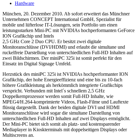
Hardware
München, 20. Dezember 2010. Ab sofort erweitert das Münchner
Unternehmen CONCEPT International GmbH, Spezialist für
mobile und lüfterlose IT-Lösungen, sein Portfolio um einen
leistungsstarken Mini-PC mit NVIDIAs hochperformanten GeForce
ION Grafikchip und Intels
2,5 GHz Core 2 Duo CPU. Er besitzt zwei digitale
Monitoranschlüsse (DVI/HDMI) und erlaubt die simultane und
ruckelfreie Darstellung von unterschiedlichen Full-HD Inhalten auf
zwei Bildschirmen. Der miniPC 325i ist somit perfekt für den
Einsatz im Digital Signage Umfeld.
Herzstück des miniPC 325i ist NVIDIAs hochperformanter ION
Grafikchip, der hohe Energieeffizienz und eine bis zu 10-fach
höhere Grafikleistung als herkömmlich integrierte Grafikchips
verspricht. Verbunden mit Intel´s schnellem 2,5 GHz
Doppelkernprozessor werden somit Full-HD Inhalte, wie
MPEG4/H.264-komprimierte Videos, Flash-Filme und Lauftexte
flüssig dargestellt. Dank der beiden digitale DVI und HDMI
Monitoranschlüsse wird sogar die simultane Darstellung von
unterschiedlichen Full-HD Inhalten auf zwei Displays ermöglicht.
Der Mini-PC bietet sich somit als platz- und kostensparender
Mediaplayer in Kioskterminals mit doppelseitigen Displays oder
Multiscreens an.