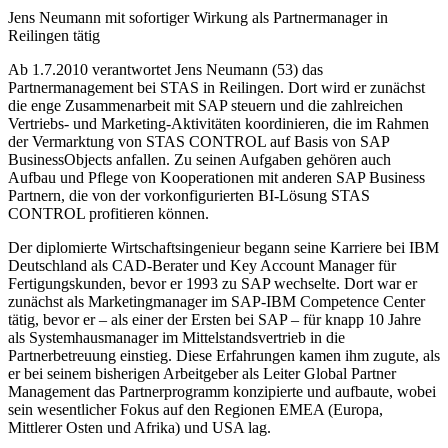
Jens Neumann mit sofortiger Wirkung als Partnermanager in
Reilingen tätig
Ab 1.7.2010 verantwortet Jens Neumann (53) das
Partnermanagement bei STAS in Reilingen. Dort wird er zunächst
die enge Zusammenarbeit mit SAP steuern und die zahlreichen
Vertriebs- und Marketing-Aktivitäten koordinieren, die im Rahmen
der Vermarktung von STAS CONTROL auf Basis von SAP
BusinessObjects anfallen. Zu seinen Aufgaben gehören auch
Aufbau und Pflege von Kooperationen mit anderen SAP Business
Partnern, die von der vorkonfigurierten BI-Lösung STAS
CONTROL profitieren können.
Der diplomierte Wirtschaftsingenieur begann seine Karriere bei IBM
Deutschland als CAD-Berater und Key Account Manager für
Fertigungskunden, bevor er 1993 zu SAP wechselte. Dort war er
zunächst als Marketingmanager im SAP-IBM Competence Center
tätig, bevor er – als einer der Ersten bei SAP – für knapp 10 Jahre
als Systemhausmanager im Mittelstandsvertrieb in die
Partnerbetreuung einstieg. Diese Erfahrungen kamen ihm zugute, als
er bei seinem bisherigen Arbeitgeber als Leiter Global Partner
Management das Partnerprogramm konzipierte und aufbaute, wobei
sein wesentlicher Fokus auf den Regionen EMEA (Europa,
Mittlerer Osten und Afrika) und USA lag.