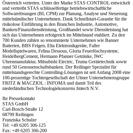
Österreich vertreten. Unter der Marke STAS CONTROL entwickelt
und vertreibt STAS schlüsselfertige betriebswirtschaftliche
Softwarelösungen (BI, CPM) zur Planung, Analyse und Steuerung
mittelständischer Unternehmen. Dank Schnellstart-Garantie für die
risikolose Einführung in den Branchen Industrie, Automotive,
Banken/Finanzdienstleistung, Großhandel sowie Dienstleistung hat
sich das Unternehmen erfolgreich im Mittelstand etabliert. Zu den
700 Kunden zählen so renommierte Unternehmen wie Banner
Batterien, BBS Felgen, Elta Elektronikgeräte, Faller
Modellspielwaren, Felina Dessous, Gloria Feuerlöschsysteme,
HeidelbergCement, Hermann Pfanner Getränke, IWC
Uhrenmanufaktur, Mitsubishi Electric, Truma Gerätetechnik sowie
rund 50 Genossenschaftsbanken. Der Reilinger Spezialist für
mittelstandsgerechte Controlling-Lösungen ist seit Anfang 2008 eine
100-prozentige Tochtergesellschaft der Ulmer Unternehmensgruppe
FRITZ & MACZIOL : INFOMA und damit Teil des
niederländischen Technologiekonzerns Imtech N.V.
Ihr Pressekontakt
STAS GmbH
Carl-Bosch-Straße 12
68799 Reilingen
Franziska Schulze
Tel: +49 6205 306-125
Fax: +49 6205 306-200