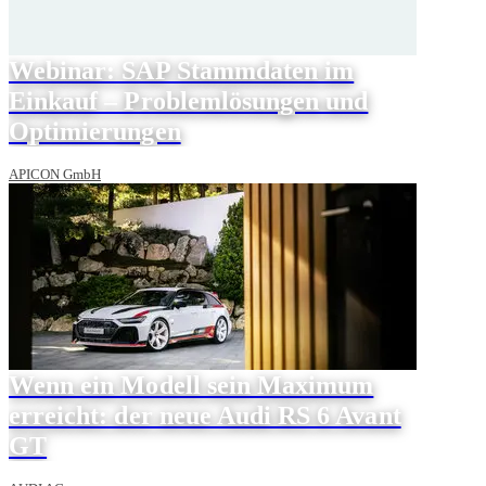
Webinar: SAP Stammdaten im
Einkauf – Problemlösungen und
Optimierungen
APICON GmbH
Wenn ein Modell sein Maximum
erreicht: der neue Audi RS 6 Avant
GT