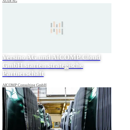
AUDI AG
Versino AG und AICOMP Cloud
GmbH starten strategische
Partnerschaft
AICOMP Consulting GmbH