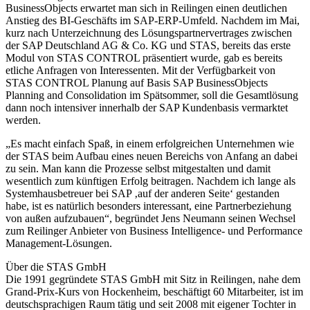
BusinessObjects erwartet man sich in Reilingen einen deutlichen
Anstieg des BI-Geschäfts im SAP-ERP-Umfeld. Nachdem im Mai,
kurz nach Unterzeichnung des Lösungspartnervertrages zwischen
der SAP Deutschland AG & Co. KG und STAS, bereits das erste
Modul von STAS CONTROL präsentiert wurde, gab es bereits
etliche Anfragen von Interessenten. Mit der Verfügbarkeit von
STAS CONTROL Planung auf Basis SAP BusinessObjects
Planning and Consolidation im Spätsommer, soll die Gesamtlösung
dann noch intensiver innerhalb der SAP Kundenbasis vermarktet
werden.
„Es macht einfach Spaß, in einem erfolgreichen Unternehmen wie
der STAS beim Aufbau eines neuen Bereichs von Anfang an dabei
zu sein. Man kann die Prozesse selbst mitgestalten und damit
wesentlich zum künftigen Erfolg beitragen. Nachdem ich lange als
Systemhausbetreuer bei SAP ‚auf der anderen Seite‘ gestanden
habe, ist es natürlich besonders interessant, eine Partnerbeziehung
von außen aufzubauen“, begründet Jens Neumann seinen Wechsel
zum Reilinger Anbieter von Business Intelligence- und Performance
Management-Lösungen.
Über die STAS GmbH
Die 1991 gegründete STAS GmbH mit Sitz in Reilingen, nahe dem
Grand-Prix-Kurs von Hockenheim, beschäftigt 60 Mitarbeiter, ist im
deutschsprachigen Raum tätig und seit 2008 mit eigener Tochter in