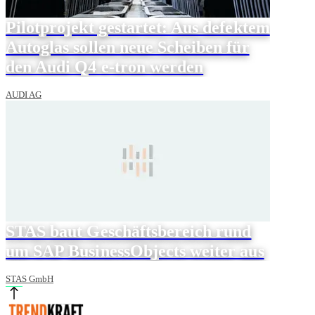
Pilotprojekt gestartet: Aus defektem
Autoglas sollen neue Scheiben für
den Audi Q4 e-tron werden
AUDI AG
STAS baut Geschäftsbereich rund
um SAP BusinessObjects weiter aus
STAS GmbH