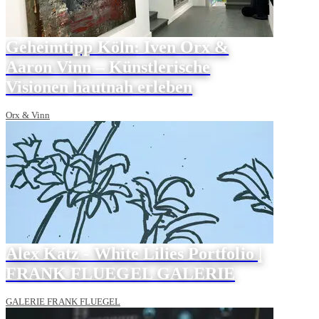
Geheimtipp Köln: Iven Orx &
Aaron Vinn – Künstlerische
Visionen hautnah erleben
Orx & Vinn
Alex Katz - White Lilies Portfolio |
FRANK FLUEGEL GALERIE
GALERIE FRANK FLUEGEL