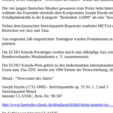
Die vier jungen finnischen Musiker gewannen erste Preise beim Int
widmete das Ensemble ebenfalls dem Komponisten Joseph Haydn mit der
Schallplattenkritik in der Kategorie "Bestenliste 3/2009" als eine "
Neben dem klassischen Streichquartett-Repertoire erarbeitet META4 
Bereichen wie Jazz und Tanz.
Aus insgesamt 248 eingereichten Tonträgern wurden Produktionen in
prämiert.
Die ECHO Klassik-Preisträger werden durch eine elfköpfige Jury ermi
Bundesverbandes Musikindustrie e. V. zusammensetzt.
Der ECHO Klassik-Preis gehört zu den bedeutendsten internationalen
Essen statt. Das ZDF, bereits seit 1996 Partner der Preisverleihung
Meta4 - "Newcomer des Jahres"
Joseph Haydn (1732-1809) - Streichquartette op. 55 Nr. 1, 2 und 3
Streichquartett Meta4
hänssler CLASSIC, Best.-Nr.: 98.587
http://www.haenssler-classic.de/detailansicht/titel/string-quartets-op-