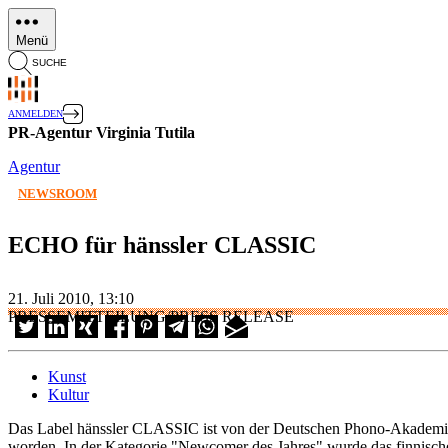
Direkt
zum
Menü
Inhalt
SUCHE
ANMELDEN
PR-Agentur Virginia Tutila
Agentur
NEWSROOM
ECHO für hänssler CLASSIC
21. Juli 2010, 13:10
PRESSEMITTEILUNG/PRESS RELEASE
Kunst
Kultur
Das Label hänssler CLASSIC ist von der Deutschen Phono-Akademie f
worden. In der Kategorie "Newcomer des Jahres" wurde das finnische