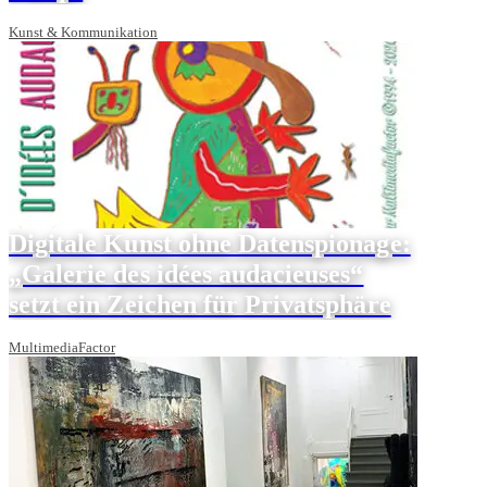
Kunst & Kommunikation
Digitale Kunst ohne Datenspionage:
„Galerie des idées audacieuses“
setzt ein Zeichen für Privatsphäre
MultimediaFactor