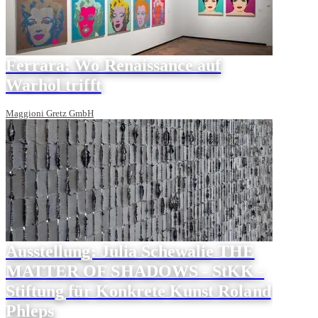
Ferrara: Wo Renaissance auf
Warhol trifft
Maggioni Gretz GmbH
Ausstellung: Julia Schewalie THE
MATTER OF SHADOWS - StKK -
Stiftung für Konkrete Kunst Roland
Phleps