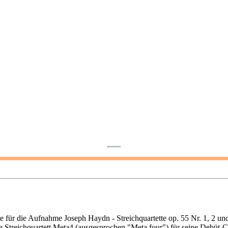
ür die Aufnahme Joseph Haydn - Streichquartette op. 55 Nr. 1, 2 un
 Streichquartett Meta4 (ausgesprochen "Meta four") für seine Debüt-C