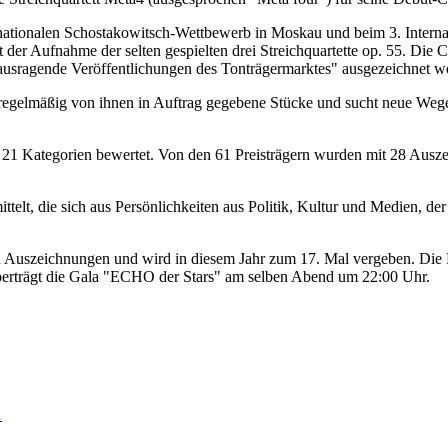
ernationalen Schostakowitsch-Wettbewerb in Moskau und beim 3. Inte
 Aufnahme der selten gespielten drei Streichquartette op. 55. Die CD 
herausragende Veröffentlichungen des Tonträgermarktes" ausgezeichnet w
regelmäßig von ihnen in Auftrag gegebene Stücke und sucht neue Wege
 21 Kategorien bewertet. Von den 61 Preisträgern wurden mit 28 Aus
ttelt, die sich aus Persönlichkeiten aus Politik, Kultur und Medien, d
 Auszeichnungen und wird in diesem Jahr zum 17. Mal vergeben. Die P
, überträgt die Gala "ECHO der Stars" am selben Abend um 22:00 Uhr.
…