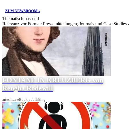
ZUM NEWSROOM »
Thematisch passend
Relevanz vor Format: Pressemitteilungen, Journals und Case Studies
FONTANE IN KREUZBERG von
Rengha Rodewill
artesinex eBook publishing