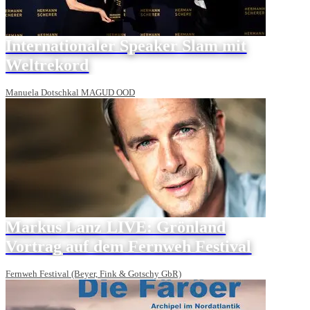
Internationaler Speaker Slam mit
Weltrekord
Manuela Dotschkal MAGUD OOD
Markus Lanz LIVE: Grönland
Vortrag auf dem Fernweh Festival
Fernweh Festival (Beyer, Fink & Gotschy GbR)