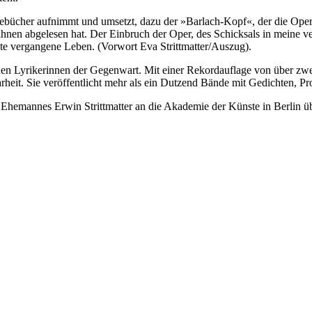
gebücher aufnimmt und umsetzt, dazu der »Barlach-Kopf«, der die Oper
ihnen abgelesen hat. Der Einbruch der Oper, des Schicksals in meine v
te vergangene Leben. (Vorwort Eva Strittmatter/Auszug).
esenen Lyrikerinnen der Gegenwart. Mit einer Rekordauflage von über z
arheit. Sie veröffentlicht mehr als ein Dutzend Bände mit Gedichten, P
 Ehemannes Erwin Strittmatter an die Akademie der Künste in Berlin ü