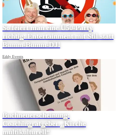
So feiert man eine Ü50-Party
richtig: Entertainment mit Stil statt
Bumm-Bumm-DJ!
Eddy Events
Buchneuerscheinung:
Coachingratgeber „Kirche
multikulturell“