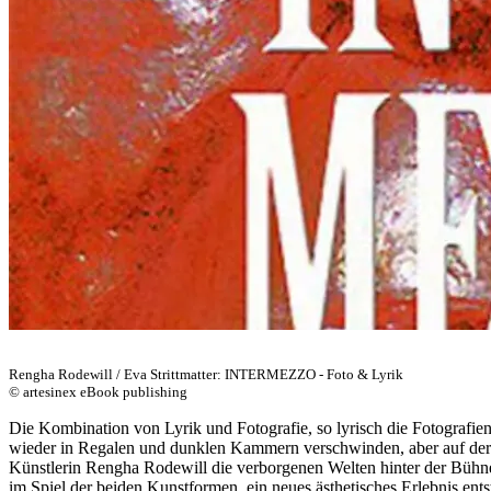
Rengha Rodewill / Eva Strittmatter: INTERMEZZO - Foto & Lyrik
© artesinex eBook publishing
Die Kombination von Lyrik und Fotografie, so lyrisch die Fotografien 
wieder in Regalen und dunklen Kammern verschwinden, aber auf der B
Künstlerin Rengha Rodewill die verborgenen Welten hinter der Bühne 
im Spiel der beiden Kunstformen, ein neues ästhetisches Erlebnis ents