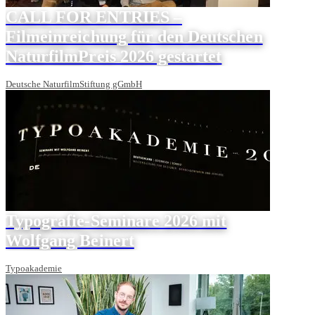
CALL FOR ENTRIES –
Filmeinreichung für den Deutschen
NaturfilmPreis 2026 gestartet
Deutsche NaturfilmStiftung gGmbH
Typografie-Seminare 2026 mit
Wolfgang Beinert
Typoakademie