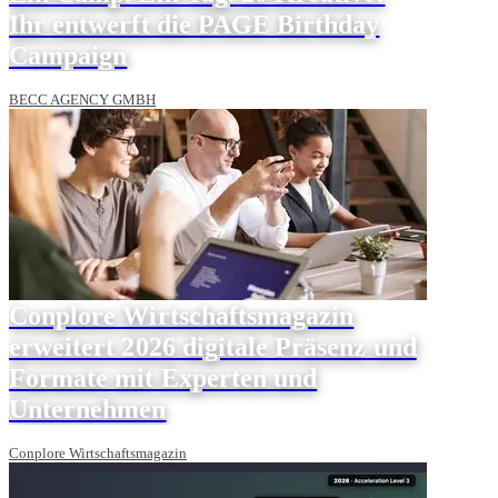
Ihr entwerft die PAGE Birthday
Campaign
BECC AGENCY GMBH
Conplore Wirtschaftsmagazin
erweitert 2026 digitale Präsenz und
Formate mit Experten und
Unternehmen
Conplore Wirtschaftsmagazin