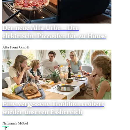
Der neue Alfa Urbe – Der
elektrische Pizzaofen für zu Hause
Alfa Forni GmbH
Eine vergessene Tradition erobert
wieder unseren Essbereich
Naturnah Möbel