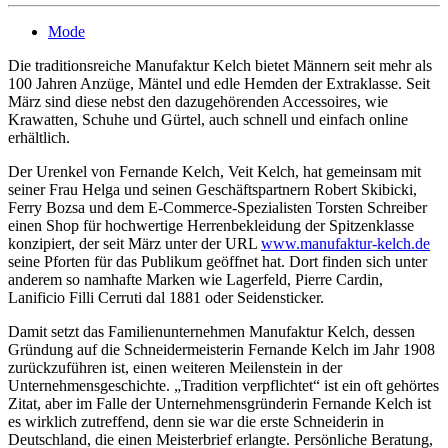
Mode
Die traditionsreiche Manufaktur Kelch bietet Männern seit mehr als
100 Jahren Anzüge, Mäntel und edle Hemden der Extraklasse. Seit
März sind diese nebst den dazugehörenden Accessoires, wie
Krawatten, Schuhe und Gürtel, auch schnell und einfach online
erhältlich.
Der Urenkel von Fernande Kelch, Veit Kelch, hat gemeinsam mit
seiner Frau Helga und seinen Geschäftspartnern Robert Skibicki,
Ferry Bozsa und dem E-Commerce-Spezialisten Torsten Schreiber
einen Shop für hochwertige Herrenbekleidung der Spitzenklasse
konzipiert, der seit März unter der URL
www.manufaktur-kelch.de
seine Pforten für das Publikum geöffnet hat. Dort finden sich unter
anderem so namhafte Marken wie Lagerfeld, Pierre Cardin,
Lanificio Filli Cerruti dal 1881 oder Seidensticker.
Damit setzt das Familienunternehmen Manufaktur Kelch, dessen
Gründung auf die Schneidermeisterin Fernande Kelch im Jahr 1908
zurückzuführen ist, einen weiteren Meilenstein in der
Unternehmensgeschichte. „Tradition verpflichtet“ ist ein oft gehörtes
Zitat, aber im Falle der Unternehmensgründerin Fernande Kelch ist
es wirklich zutreffend, denn sie war die erste Schneiderin in
Deutschland, die einen Meisterbrief erlangte. Persönliche Beratung,