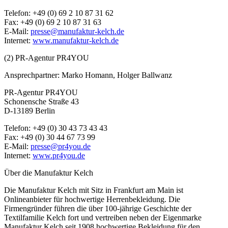
Telefon: +49 (0) 69 2 10 87 31 62
Fax: +49 (0) 69 2 10 87 31 63
E-Mail:
presse@manufaktur-kelch.de
Internet:
www.manufaktur-kelch.de
(2) PR-Agentur PR4YOU
Ansprechpartner: Marko Homann, Holger Ballwanz
PR-Agentur PR4YOU
Schonensche Straße 43
D-13189 Berlin
Telefon: +49 (0) 30 43 73 43 43
Fax: +49 (0) 30 44 67 73 99
E-Mail:
presse@pr4you.de
Internet:
www.pr4you.de
Über die Manufaktur Kelch
Die Manufaktur Kelch mit Sitz in Frankfurt am Main ist
Onlineanbieter für hochwertige Herrenbekleidung. Die
Firmengründer führen die über 100-jährige Geschichte der
Textilfamilie Kelch fort und vertreiben neben der Eigenmarke
Manufaktur Kelch seit 1908 hochwertige Bekleidung für den