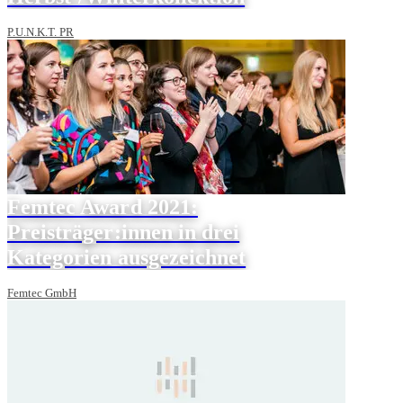
P.U.N.K.T. PR
Femtec Award 2021:
Preisträger:innen in drei
Kategorien ausgezeichnet
Femtec GmbH