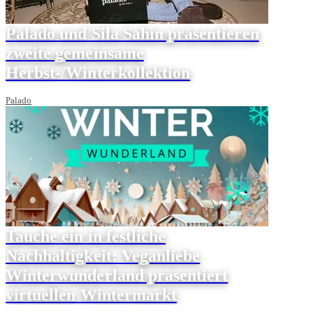
Palado und Sila Sahin präsentieren
zweite gemeinsame
Herbst-/Winterkollektion
Palado
Tauche ein in festliche
Nachhaltigkeit: Veganliebe
Winterwunderland präsentiert
virtuellen Wintermarkt