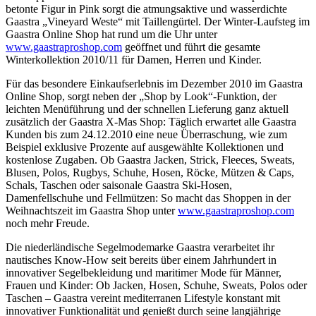
betonte Figur in Pink sorgt die atmungsaktive und wasserdichte
Gaastra „Vineyard Weste“ mit Taillengürtel. Der Winter-Laufsteg im
Gaastra Online Shop hat rund um die Uhr unter
www.gaastraproshop.com
geöffnet und führt die gesamte
Winterkollektion 2010/11 für Damen, Herren und Kinder.
Für das besondere Einkaufserlebnis im Dezember 2010 im Gaastra
Online Shop, sorgt neben der „Shop by Look“-Funktion, der
leichten Menüführung und der schnellen Lieferung ganz aktuell
zusätzlich der Gaastra X-Mas Shop: Täglich erwartet alle Gaastra
Kunden bis zum 24.12.2010 eine neue Überraschung, wie zum
Beispiel exklusive Prozente auf ausgewählte Kollektionen und
kostenlose Zugaben. Ob Gaastra Jacken, Strick, Fleeces, Sweats,
Blusen, Polos, Rugbys, Schuhe, Hosen, Röcke, Mützen & Caps,
Schals, Taschen oder saisonale Gaastra Ski-Hosen,
Damenfellschuhe und Fellmützen: So macht das Shoppen in der
Weihnachtszeit im Gaastra Shop unter
www.gaastraproshop.com
noch mehr Freude.
Die niederländische Segelmodemarke Gaastra verarbeitet ihr
nautisches Know-How seit bereits über einem Jahrhundert in
innovativer Segelbekleidung und maritimer Mode für Männer,
Frauen und Kinder: Ob Jacken, Hosen, Schuhe, Sweats, Polos oder
Taschen – Gaastra vereint mediterranen Lifestyle konstant mit
innovativer Funktionalität und genießt durch seine langjährige