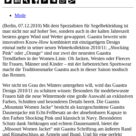
Mode
(Berlin, 07.12.2010) Mit dem Spezialisten für Segelbekleidung ist
man nicht nur auf hoher See, sondern auch in der kalten Jahreszeit
bestens gegen Wind und Wetter gewappnet. Gaastra beweist sein
innovatives Know-How kombiniert mit einzigartigem Design
einmal mehr in seiner neuen Winterkollektion 2010/11: „Shocking
Pink“ oder „Orange“ sind nur zwei der neuesten Gaastra
Trendfarben in der Women-Linie. Ob Jacken, Westen oder Fleeces
für Frauen, Männer und Kinder – mit der farbenreichen Sportswear
macht die Traditionsmarke Gaastra auch in dieser Saison modisch
das Rennen.
Wer nicht im Grau des Winters untergehen will, wird das Gaastra
Design 2010/11 zu schätzen wissen: Besonders für modebewusste
Frauen hält die neue Wintermode eine große Auswahl an exklusiven
Farben, Schnitten und besonderen Details bereit. Die Gaastra
„Mountain Women Jacke“ besticht als kurzgeschnittene Gaastra
Daunenjacke mit Echt-Fellbesatz an der abnehmbaren Kapuze in
den Farben Shocking Pink und klassisch in Navy. Besonderen
Schutz dank Stehkragen und echtem Daunenanteil, bietet die
„Missouri Women Jacket“ mit Gaastra Schriftzug am äußeren Rand
und Rippabschluss an Ärmeln und Bund. Und für eine perfekt