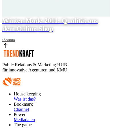
Winter-Mode 2011: Qualität aus
dem Online Shop
i5comm
Public Relations & Marketing HUB
für innovative Agenturen und KMU
Footer
House keeping
Main
Was ist das?
Bookmark
Channel
Power
Mediadaten
The game