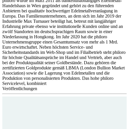
philoro wurde im März 2011 als bankenunabhängiges Edelmetall-
Handelshaus in Wien gegründet und gehört zu den führenden
Anbietern bei qualitativ hochwertiger Edelmetallveranlagung in
Europa. Das Familienunternehmen, an dem sich im Jahr 2019 der
Industrielle Max Turnauer beteiligt hat, betreut mit langjähriger
Erfahrung private ebenso wie institutionelle Kunden online und an
zwölf Standorten im deutschsprachigen Raum sowie in einer
Niederlassung in Hongkong. Im Jahr 2020 hat die philoro
Unternehmensgruppe einen Gesamtumsatz von mehr als 1 Mrd.
Euro erwirtschaftet. Neben höchsten Service- und
Sicherheitsstandards im Web-Shop und im Filialbetrieb steht philoro
für höchste Qualitätsansprüche im Handel und Vertrieb, aber auch
bei der Produktqualität seiner Goldbestände. Dazu gehören die
zertifizierten Goldprodukte gemäß LBMA (London Bullion Market
Association) sowie die Lagerung von Edelmetallen und die
Produktion von personalisierten Produkten. Das hohe philoro
Servicelevel, kombiniert
Veröffentlichungen