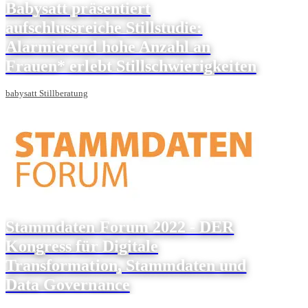
Babysatt präsentiert
aufschlussreiche Stillstudie:
Alarmierend hohe Anzahl an
Frauen* erlebt Stillschwierigkeiten
babysatt Stillberatung
Stammdaten Forum 2022 - DER
Kongress für Digitale
Transformation, Stammdaten und
Data Governance