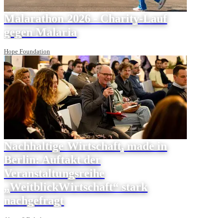
Malarathon 2026 - Charity-Lauf
gegen Malaria
Hope Foundation
Nachhaltige Wirtschaft, made in
Berlin: Auftakt der
Veranstaltungsreihe
„WeitblickWirtschaft“ stark
nachgefragt