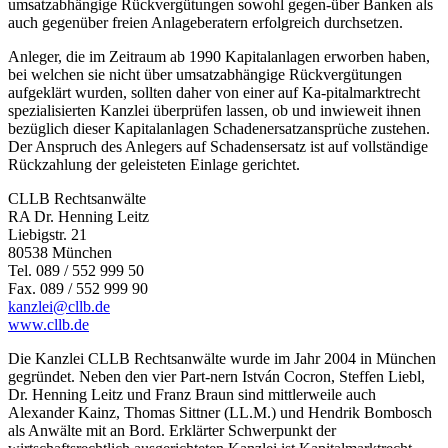
umsatzabhängige Rückvergütungen sowohl gegen-über Banken als
auch gegenüber freien Anlageberatern erfolgreich durchsetzen.
Anleger, die im Zeitraum ab 1990 Kapitalanlagen erworben haben,
bei welchen sie nicht über umsatzabhängige Rückvergütungen
aufgeklärt wurden, sollten daher von einer auf Ka-pitalmarktrecht
spezialisierten Kanzlei überprüfen lassen, ob und inwieweit ihnen
bezüglich dieser Kapitalanlagen Schadenersatzansprüche zustehen.
Der Anspruch des Anlegers auf Schadensersatz ist auf vollständige
Rückzahlung der geleisteten Einlage gerichtet.
CLLB Rechtsanwälte
RA Dr. Henning Leitz
Liebigstr. 21
80538 München
Tel. 089 / 552 999 50
Fax. 089 / 552 999 90
kanzlei@cllb.de
www.cllb.de
Die Kanzlei CLLB Rechtsanwälte wurde im Jahr 2004 in München
gegründet. Neben den vier Part-nern István Cocron, Steffen Liebl,
Dr. Henning Leitz und Franz Braun sind mittlerweile auch
Alexander Kainz, Thomas Sittner (LL.M.) und Hendrik Bombosch
als Anwälte mit an Bord. Erklärter Schwerpunkt der