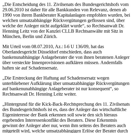
„Die Entscheidung des 11. Zivilsenats des Bundesgerichtshofs vom
29.06.2010 ist daher für alle Bankkunden von Relevanz, denen ab
1990 von ihrem Bankberater Kapitalanlagen empfohlen wurden, bei
welchen umsatzabhängige Rückvergütungen geflossen sind, über
welche der Anleger nicht aufgeklärt wurde“, so Rechtsanwalt Dr.
Henning Leitz von der Kanzlei CLLB Rechtsanwälte mit Sitz in
München, Berlin und Zürich.
Mit Urteil vom 08.07.2010, Az.: I-6 U 136/09, hat das
Oberlandesgericht Düsseldorf entschieden, dass auch
bankenunabhängige Anlageberater die von ihnen beratenen Anleger
über versteckte Innenprovisionen aufklären müssen. Andernfalls
haften sie auf Schadensersatz.
„Die Erstreckung der Haftung auf Schadensersatz wegen
unterbliebener Aufklärung über umsatzabhängige Rückvergütungen
auf bankenunabhängige Anlageberater ist nur konsequent“, so
Rechtsanwalt Dr. Henning Leitz weiter.
„Hintergrund für die Kick-Back-Rechtsprechung des 11. Zivilsenats
des Bundesgerichtshofs ist es, dass der Anleger das wirtschaftliche
Eigeninteresse der Bank erkennen soll sowie den sich hieraus
ergebenden Interessenkonflikt des Beraters. Diese Erkenntnis
gewinnt der Anleger aber nur, wenn ihm seitens des Beraters auch
mitgeteilt wird, welche umsatzabhängigen Erlöse der Berater durch