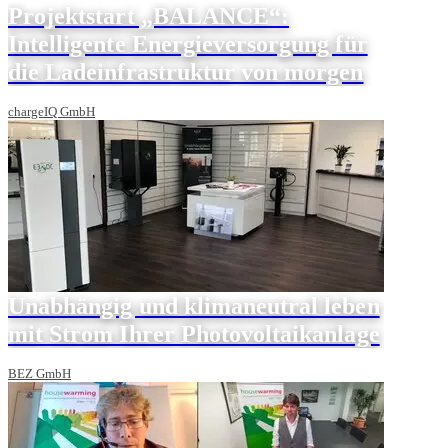
Projektstart „BALANCE“:
Intelligente Energieversorgung für
die Ladeinfrastruktur von morgen
chargeIQ GmbH
Unabhängig und klimaneutral leben
mit Strom Ihrer Photovoltaikanlage
BEZ GmbH