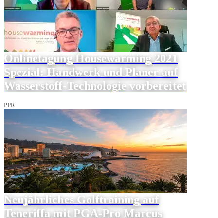
Onlinetagung Housewarming 2021
Spezial: Handwerk und Planer auf
Wasserstoff-Technologie vorbereitet
PPR
Neujährliches Golftraining auf
Teneriffa mit PGA-Pro Marcus