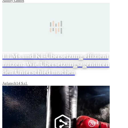
Audity GmbH
LLMs und KI-Übersetzung effizient
nutzen: Wie Übersetzungsagenturen
den Unterschied machen
Aglatech14 S.r.l.