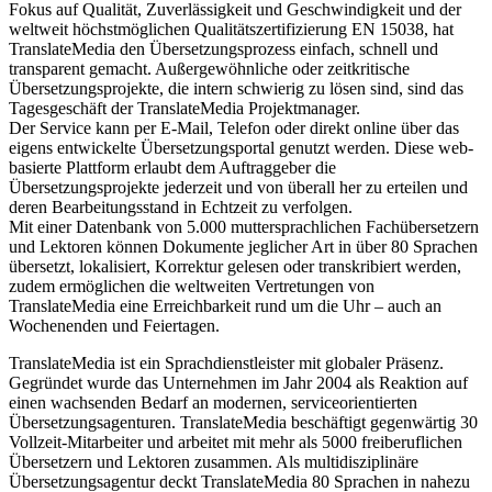
Fokus auf Qualität, Zuverlässigkeit und Geschwindigkeit und der
weltweit höchstmöglichen Qualitätszertifizierung EN 15038, hat
TranslateMedia den Übersetzungsprozess einfach, schnell und
transparent gemacht. Außergewöhnliche oder zeitkritische
Übersetzungsprojekte, die intern schwierig zu lösen sind, sind das
Tagesgeschäft der TranslateMedia Projektmanager.
Der Service kann per E-Mail, Telefon oder direkt online über das
eigens entwickelte Übersetzungsportal genutzt werden. Diese web-
basierte Plattform erlaubt dem Auftraggeber die
Übersetzungsprojekte jederzeit und von überall her zu erteilen und
deren Bearbeitungsstand in Echtzeit zu verfolgen.
Mit einer Datenbank von 5.000 muttersprachlichen Fachübersetzern
und Lektoren können Dokumente jeglicher Art in über 80 Sprachen
übersetzt, lokalisiert, Korrektur gelesen oder transkribiert werden,
zudem ermöglichen die weltweiten Vertretungen von
TranslateMedia eine Erreichbarkeit rund um die Uhr – auch an
Wochenenden und Feiertagen.
TranslateMedia ist ein Sprachdienstleister mit globaler Präsenz.
Gegründet wurde das Unternehmen im Jahr 2004 als Reaktion auf
einen wachsenden Bedarf an modernen, serviceorientierten
Übersetzungsagenturen. TranslateMedia beschäftigt gegenwärtig 30
Vollzeit-Mitarbeiter und arbeitet mit mehr als 5000 freiberuflichen
Übersetzern und Lektoren zusammen. Als multidisziplinäre
Übersetzungsagentur deckt TranslateMedia 80 Sprachen in nahezu