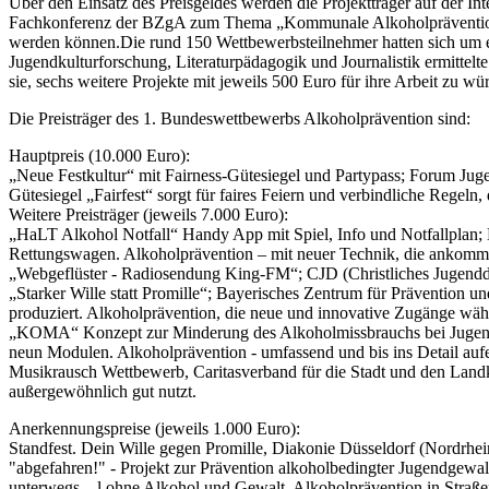
Über den Einsatz des Preisgeldes werden die Projektträger auf der Int
Fachkonferenz der BZgA zum Thema „Kommunale Alkoholpräventionsst
werden können.Die rund 150 Wettbewerbsteilnehmer hatten sich um e
Jugendkulturforschung, Literaturpädagogik und Journalistik ermittelt
sie, sechs weitere Projekte mit jeweils 500 Euro für ihre Arbeit zu wü
Die Preisträger des 1. Bundeswettbewerbs Alkoholprävention sind:
Hauptpreis (10.000 Euro):
„Neue Festkultur“ mit Fairness-Gütesiegel und Partypass; Forum Juge
Gütesiegel „Fairfest“ sorgt für faires Feiern und verbindliche Regeln,
Weitere Preisträger (jeweils 7.000 Euro):
„HaLT Alkohol Notfall“ Handy App mit Spiel, Info und Notfallplan; D
Rettungswagen. Alkoholprävention – mit neuer Technik, die ankomm
„Webgeflüster - Radiosendung King-FM“; CJD (Christliches Jugenddo
„Starker Wille statt Promille“; Bayerisches Zentrum für Prävention
produziert. Alkoholprävention, die neue und innovative Zugänge wähl
„KOMA“ Konzept zur Minderung des Alkoholmissbrauchs bei Jugendlic
neun Modulen. Alkoholprävention - umfassend und bis ins Detail auf
Musikrausch Wettbewerb, Caritasverband für die Stadt und den Land
außergewöhnlich gut nutzt.
Anerkennungspreise (jeweils 1.000 Euro):
Standfest. Dein Wille gegen Promille, Diakonie Düsseldorf (Nordrhein
"abgefahren!" - Projekt zur Prävention alkoholbedingter Jugendgewal
unterwegs – l ohne Alkohol und Gewalt. Alkoholprävention in Straß