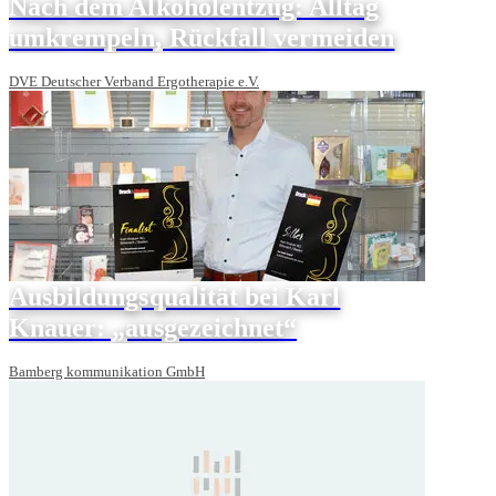
Nach dem Alkoholentzug: Alltag
umkrempeln, Rückfall vermeiden
DVE Deutscher Verband Ergotherapie e.V.
Ausbildungsqualität bei Karl
Knauer: „ausgezeichnet“
Bamberg kommunikation GmbH