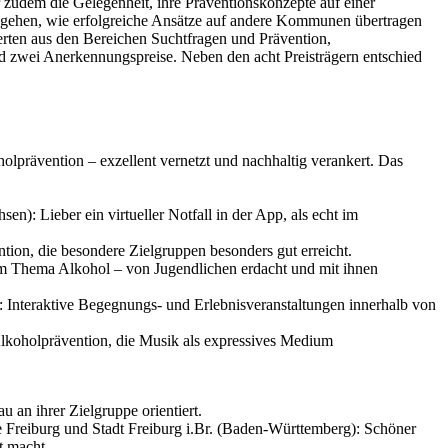
er zudem die Gelegenheit, ihre Präventionskonzepte auf einer
gehen, wie erfolgreiche Ansätze auf andere Kommunen übertragen
rten aus den Bereichen Suchtfragen und Prävention,
und zwei Anerkennungspreise. Neben den acht Preisträgern entschied
lprävention – exzellent vernetzt und nachhaltig verankert. Das
: Lieber ein virtueller Notfall in der App, als echt im
on, die besondere Zielgruppen besonders gut erreicht.
zum Thema Alkohol – von Jugendlichen erdacht und mit ihnen
Interaktive Begegnungs- und Erlebnisveranstaltungen innerhalb von
lkoholprävention, die Musik als expressives Medium
 an ihrer Zielgruppe orientiert.
e Freiburg und Stadt Freiburg i.Br. (Baden-Württemberg): Schöner
t macht.