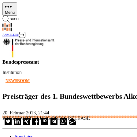
Direkt
zum
Menü
Inhalt
SUCHE
ANMELDEN
Bundespresseamt
Institution
NEWSROOM
Preisträger des 1. Bundeswettbewerbs Alk
20. Februar 2013, 21:44
PRESSEMITTEILUNG/PRESS RELEASE
Sonstiges