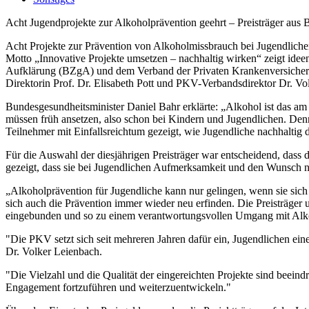
Acht Jugendprojekte zur Alkoholprävention geehrt – Preisträger au
Acht Projekte zur Prävention von Alkoholmissbrauch bei Jugendlich
Motto „Innovative Projekte umsetzen – nachhaltig wirken“ zeigt idee
Aufklärung (BZgA) und dem Verband der Privaten Krankenversicher
Direktorin Prof. Dr. Elisabeth Pott und PKV-Verbandsdirektor Dr. Vol
Bundesgesundheitsminister Daniel Bahr erklärte: „Alkohol ist das am
müssen früh ansetzen, also schon bei Kindern und Jugendlichen. Den
Teilnehmer mit Einfallsreichtum gezeigt, wie Jugendliche nachhalti
Für die Auswahl der diesjährigen Preisträger war entscheidend, dass
gezeigt, dass sie bei Jugendlichen Aufmerksamkeit und den Wunsch n
„Alkoholprävention für Jugendliche kann nur gelingen, wenn sie sich a
sich auch die Prävention immer wieder neu erfinden. Die Preisträger
eingebunden und so zu einem verantwortungsvollen Umgang mit Alk
"Die PKV setzt sich seit mehreren Jahren dafür ein, Jugendlichen ei
Dr. Volker Leienbach.
"Die Vielzahl und die Qualität der eingereichten Projekte sind beein
Engagement fortzuführen und weiterzuentwickeln."