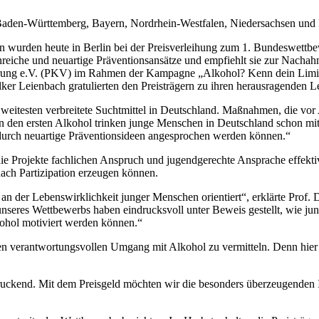
s Baden-Württemberg, Bayern, Nordrhein-Westfalen, Niedersachsen und
en wurden heute in Berlin bei der Preisverleihung zum 1. Bundeswett
nreiche und neuartige Präventionsansätze und empfiehlt sie zur Nachah
ung e.V. (PKV) im Rahmen der Kampagne „Alkohol? Kenn dein Limit.“
ker Leienbach gratulierten den Preisträgern zu ihren herausragenden L
 weitesten verbreitete Suchtmittel in Deutschland. Maßnahmen, die vo
n den ersten Alkohol trinken junge Menschen in Deutschland schon mit
g durch neuartige Präventionsideen angesprochen werden können.“
 die Projekte fachlichen Anspruch und jugendgerechte Ansprache effek
ach Partizipation erzeugen können.
n der Lebenswirklichkeit junger Menschen orientiert“, erklärte Prof. Dr
 unseres Wettbewerbs haben eindrucksvoll unter Beweis gestellt, wie j
ohol motiviert werden können.“
nen verantwortungsvollen Umgang mit Alkohol zu vermitteln. Denn hier
druckend. Mit dem Preisgeld möchten wir die besonders überzeugenden Id