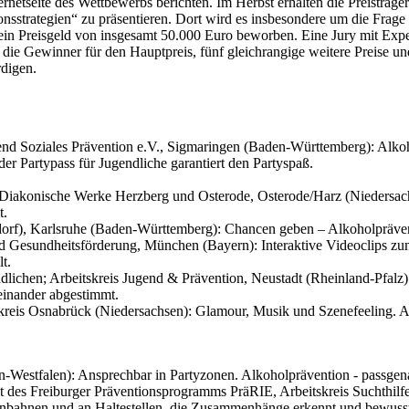
ernetseite des Wettbewerbs berichten. Im Herbst erhalten die Preisträg
rategien“ zu präsentieren. Dort wird es insbesondere um die Frage 
in Preisgeld von insgesamt 50.000 Euro beworben. Eine Jury mit Expe
e die Gewinner für den Hauptpreis, fünf gleichrangige weitere Preise 
rdigen.
nd Soziales Prävention e.V., Sigmaringen (Baden-Württemberg): Alkoho
 der Partypass für Jugendliche garantiert den Partyspaß.
iakonische Werke Herzberg und Osterode, Osterode/Harz (Niedersachsen)
t.
rf), Karlsruhe (Baden-Württemberg): Chancen geben – Alkoholpräventi
 und Gesundheitsförderung, München (Bayern): Interaktive Videoclips 
t.
hen; Arbeitskreis Jugend & Prävention, Neustadt (Rheinland-Pfalz): 
einander abgestimmt.
kreis Osnabrück (Niedersachsen): Glamour, Musik und Szenefeeling. A
-Westfalen): Ansprechbar in Partyzonen. Alkoholprävention - passgenau
t des Freiburger Präventionsprogramms PräRIE, Arbeitskreis Suchthilf
enbahnen und an Haltestellen, die Zusammenhänge erkennt und bewuss