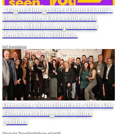
"Jugend fotografiert Deutschland":
Bundesweiter Fotowettbewerb
fördert Medienkompetenz und
demokratische Teilhabe.
laif foundation
Deutscher NaturfilmPreis 2024: Die
Filmeinreichung ist ab sofort
geöffnet
Deutsche NaturfilmStiftung gGmbH