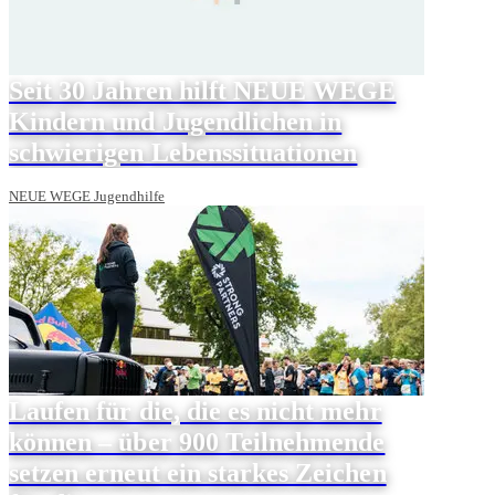
Seit 30 Jahren hilft NEUE WEGE
Kindern und Jugendlichen in
schwierigen Lebenssituationen
NEUE WEGE Jugendhilfe
Laufen für die, die es nicht mehr
können – über 900 Teilnehmende
setzen erneut ein starkes Zeichen