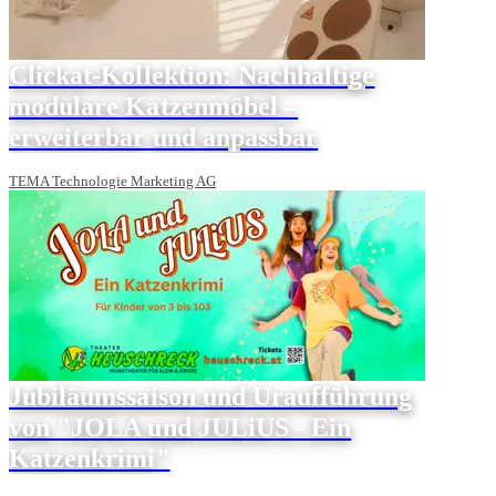
Clickat-Kollektion: Nachhaltige
modulare Katzenmöbel –
erweiterbar und anpassbar
TEMA Technologie Marketing AG
Jubiläumssaison und Uraufführung
von "JOLA und JULiUS - Ein
Katzenkrimi"