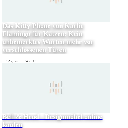
Das Kitty Phone von Karlie
Flamingo für Katzen: Kein
unbemerktes Warten mehr vor
verschlossenen Türen
PR-Agentur PR4YOU
Bell & Head - Designmöbel online
kaufen