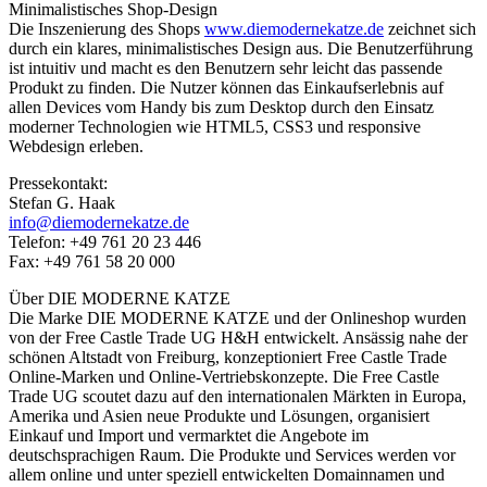
Minimalistisches Shop-Design
Die Inszenierung des Shops
www.diemodernekatze.de
zeichnet sich
durch ein klares, minimalistisches Design aus. Die Benutzerführung
ist intuitiv und macht es den Benutzern sehr leicht das passende
Produkt zu finden. Die Nutzer können das Einkaufserlebnis auf
allen Devices vom Handy bis zum Desktop durch den Einsatz
moderner Technologien wie HTML5, CSS3 und responsive
Webdesign erleben.
Pressekontakt:
Stefan G. Haak
info@diemodernekatze.de
Telefon: +49 761 20 23 446
Fax: +49 761 58 20 000
Über DIE MODERNE KATZE
Die Marke DIE MODERNE KATZE und der Onlineshop wurden
von der Free Castle Trade UG H&H entwickelt. Ansässig nahe der
schönen Altstadt von Freiburg, konzeptioniert Free Castle Trade
Online-Marken und Online-Vertriebskonzepte. Die Free Castle
Trade UG scoutet dazu auf den internationalen Märkten in Europa,
Amerika und Asien neue Produkte und Lösungen, organisiert
Einkauf und Import und vermarktet die Angebote im
deutschsprachigen Raum. Die Produkte und Services werden vor
allem online und unter speziell entwickelten Domainnamen und