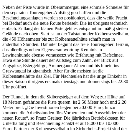
Neben der Piste wurde in Oberammergau eine schmale Schneise für
den separaten Tourengeher-Aufstieg geschaffen und die
Beschneiungsanlagen werden so positioniert, dass die weiße Pracht
bei Bedarf auch die neue Route berieselt. Die ist übrigens technisch
einfach: Entlang der blauen Piste geht es entspannt im mäßig steilen
Gelände nach oben. Start ist an der Talstation der Kolbensesselbahn,
die 450 Höhenmeter bis zur Kolbensattelhütte schafft man in
anderthalb Stunden. Dahinter beginnt das freie Tourengeher-Terrain,
das allerdings neben Eigenverantwortung Kenntnis in
Lawinenkunde ebenso voraussetzt wie Erfahrung mit Tiefschnee.
Etwa eine Stunde dauert der Aufstieg zum Zahn, der Blick auf
Zugspitze, Estergebirge, Ammergauer Alpen und bis hinein ins
Graswangtal ist gigantisch. Aber für die meisten ist die
Kolbensattelhütte das Ziel. Für Nachteulen hat die urige Einkehr in
dieser Saison übrigens erstmals dienstags und donnerstags bis 22.30
Uhr geöffnet.
Der Tunnel, in dem die Skibergsteiger auf dem Weg zur Hütte auf
18 Metern gefahrlos die Piste queren, ist 2,50 Meter hoch und 2,20
Meter breit. „Die Investitionen liegen bei 20.000 Euro, hinzu
kommen die Arbeitsstunden fürs Vorbereiten und Ausschildern der
neuen Route“, so Franz Greiner. Die jährlichen Betriebskosten für
Unterhaltung und Beschneiung schätzt er auf 8.000 bis 10.000
Euro. Partner der Kolbensesselbahn im Sicherheits-Projekt sind der