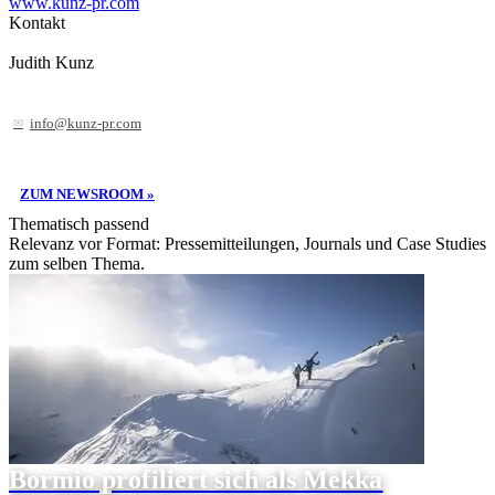
www.kunz-pr.com
Kontakt
Judith Kunz
info@kunz-pr.com
ZUM NEWSROOM »
Thematisch passend
Relevanz vor Format: Pressemitteilungen, Journals und Case Studies
zum selben Thema.
Bormio profiliert sich als Mekka