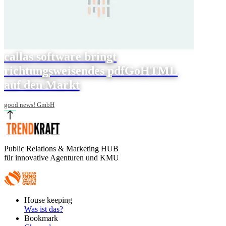
callas software bringt
richtungsweisendes pdfGoHTML
auf den Markt
good news! GmbH
Public Relations & Marketing HUB
für innovative Agenturen und KMU
Footer
House keeping
Main
Was ist das?
Bookmark