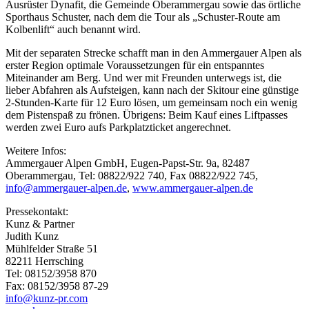
Ausrüster Dynafit, die Gemeinde Oberammergau sowie das örtliche
Sporthaus Schuster, nach dem die Tour als „Schuster-Route am
Kolbenlift“ auch benannt wird.
Mit der separaten Strecke schafft man in den Ammergauer Alpen als
erster Region optimale Voraussetzungen für ein entspanntes
Miteinander am Berg. Und wer mit Freunden unterwegs ist, die
lieber Abfahren als Aufsteigen, kann nach der Skitour eine günstige
2-Stunden-Karte für 12 Euro lösen, um gemeinsam noch ein wenig
dem Pistenspaß zu frönen. Übrigens: Beim Kauf eines Liftpasses
werden zwei Euro aufs Parkplatzticket angerechnet.
Weitere Infos:
Ammergauer Alpen GmbH, Eugen-Papst-Str. 9a, 82487
Oberammergau, Tel: 08822/922 740, Fax 08822/922 745,
info@ammergauer-alpen.de
,
www.ammergauer-alpen.de
Pressekontakt:
Kunz & Partner
Judith Kunz
Mühlfelder Straße 51
82211 Herrsching
Tel: 08152/3958 870
Fax: 08152/3958 87-29
info@kunz-pr.com