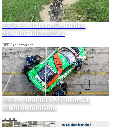
Sicherer Start in die nächste
Mountainbike-Saison
DER Rednermacher
Sieben Audi R8 LMS beim 24-
Stunden-Jubiläum
AUDI AG