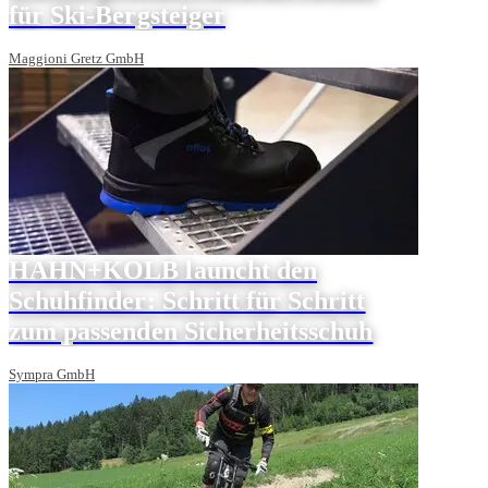
für Ski-Bergsteiger
Maggioni Gretz GmbH
HAHN+KOLB launcht den
Schuhfinder: Schritt für Schritt
zum passenden Sicherheitsschuh
Sympra GmbH