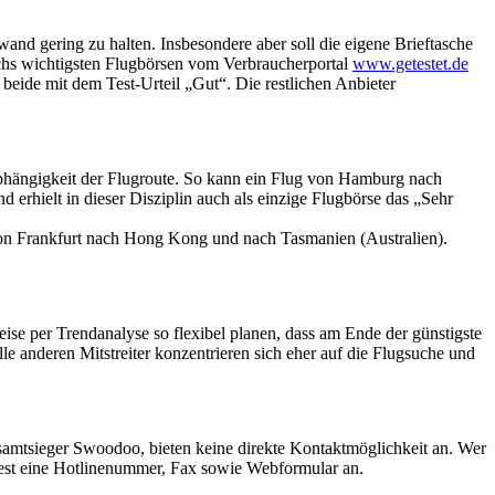
d gering zu halten. Insbesondere aber soll die eigene Brieftasche
echs wichtigsten Flugbörsen vom Verbraucherportal
www.getestet.de
eide mit dem Test-Urteil „Gut“. Die restlichen Anbieter
 Abhängigkeit der Flugroute. So kann ein Flug von Hamburg nach
rhielt in dieser Disziplin auch als einzige Flugbörse das „Sehr
e von Frankfurt nach Hong Kong und nach Tasmanien (Australien).
se per Trendanalyse so flexibel planen, dass am Ende der günstigste
 anderen Mitstreiter konzentrieren sich eher auf die Flugsuche und
esamtsieger Swoodoo, bieten keine direkte Kontaktmöglichkeit an. Wer
dest eine Hotlinenummer, Fax sowie Webformular an.