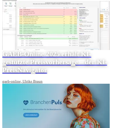
GAEB-Online 2025 erhält KI-
gestützte Preisvorhersage – der KI-
PreisNavigator
gaeb-online, Ulrike Braun