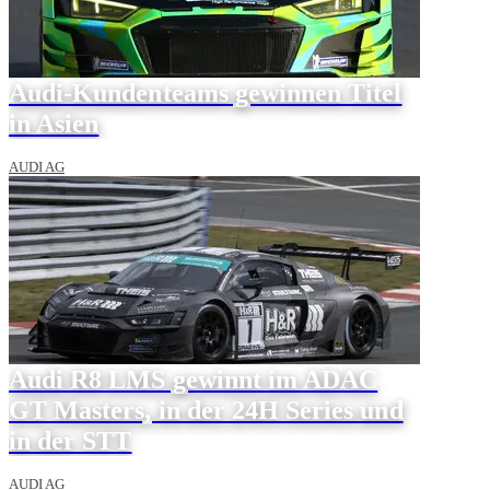
Audi-Kundenteams gewinnen Titel
in Asien
AUDI AG
Audi R8 LMS gewinnt im ADAC
GT Masters, in der 24H Series und
in der STT
AUDI AG