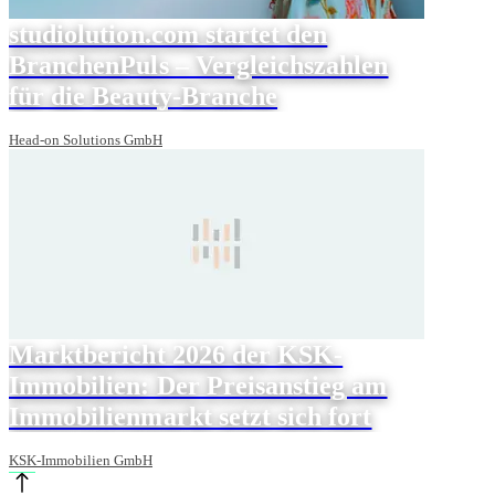
studiolution.com startet den
BranchenPuls – Vergleichszahlen
für die Beauty-Branche
Head-on Solutions GmbH
Marktbericht 2026 der KSK-
Immobilien: Der Preisanstieg am
Immobilienmarkt setzt sich fort
KSK-Immobilien GmbH