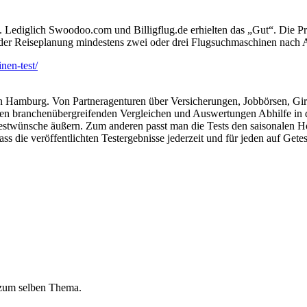
 Lediglich Swoodoo.com und Billigflug.de erhielten das „Gut“. Die Pr
ei der Reiseplanung mindestens zwei oder drei Flugsuchmaschinen nach 
nen-test/
 in Hamburg. Von Partneragenturen über Versicherungen, Jobbörsen, Gi
inen branchenübergreifenden Vergleichen und Auswertungen Abhilfe in d
stwünsche äußern. Zum anderen passt man die Tests den saisonalen Höh
ass die veröffentlichten Testergebnisse jederzeit und für jeden auf Getes
 zum selben Thema.