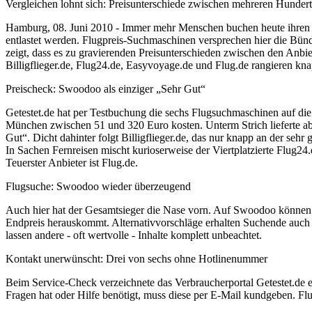
Vergleichen lohnt sich: Preisunterschiede zwischen mehreren Hunder
Hamburg, 08. Juni 2010 - Immer mehr Menschen buchen heute ihren F
entlastet werden. Flugpreis-Suchmaschinen versprechen hier die Bünd
zeigt, dass es zu gravierenden Preisunterschieden zwischen den Anbi
Billigflieger.de, Flug24.de, Easyvoyage.de und Flug.de rangieren kna
Preischeck: Swoodoo als einziger „Sehr Gut“
Getestet.de hat per Testbuchung die sechs Flugsuchmaschinen auf die
München zwischen 51 und 320 Euro kosten. Unterm Strich lieferte abe
Gut“. Dicht dahinter folgt Billigflieger.de, das nur knapp an der sehr g
In Sachen Fernreisen mischt kurioserweise der Viertplatzierte Flug2
Teuerster Anbieter ist Flug.de.
Flugsuche: Swoodoo wieder überzeugend
Auch hier hat der Gesamtsieger die Nase vorn. Auf Swoodoo können Re
Endpreis herauskommt. Alternativvorschläge erhalten Suchende auch a
lassen andere - oft wertvolle - Inhalte komplett unbeachtet.
Kontakt unerwünscht: Drei von sechs ohne Hotlinenummer
Beim Service-Check verzeichnete das Verbraucherportal Getestet.de e
Fragen hat oder Hilfe benötigt, muss diese per E-Mail kundgeben. F