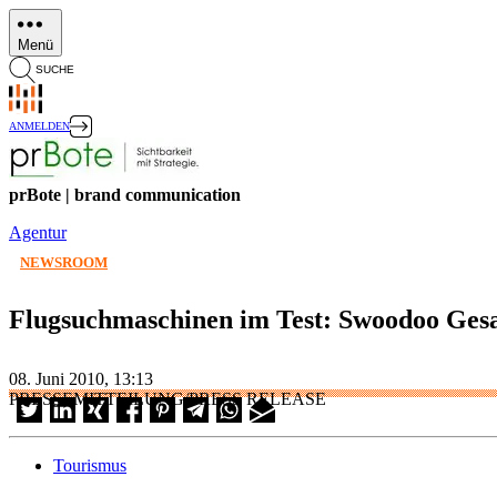
Direkt
zum
Menü
Inhalt
SUCHE
ANMELDEN
prBote | brand communication
Agentur
NEWSROOM
Flugsuchmaschinen im Test: Swoodoo Ges
08. Juni 2010, 13:13
PRESSEMITTEILUNG/PRESS RELEASE
Tourismus