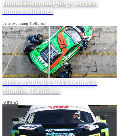
Immobilienrundgänge werden
immer beliebter
Ferienwohnung Trollmann
Sieben Audi R8 LMS beim 24-
Stunden-Jubiläum
AUDI AG