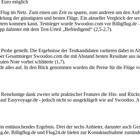
t Euro möglich
lug im Netz. Zum einen um Zeit zu sparen, zum anderen um den Aufwan
elung der günstigsten und besten Flüge. Ein aktueller Vergleich der s
etern kommen kann. Testsieger wurde Swoodoo.com vor Billigflug.de - b
pp dahinter mit dem Test-Urteil „Befriedigend“ (2,5-2,7).
 Probe gestellt. Die Ergebnisse der Testkandidaten variieren dabei in
r Gesamtsieger Swoodoo.com die mit Abstand besten Resultate aus und e
uten Note vorbei schlitterte (1,7).
4.de alles auf. In den Blick genommen wurden die Preise für die Flüg
iselustige dank zweier sehr praktischer Features die Hin- und Rückrei
uf Easyvoyage.de - jedoch nicht so ausgeklügelt wie auf Swoodoo. Alle
in enttäuschendes Ergebnis. Drei der sechs Anbieter, darunter auch G
lug.de, Billigflug.de und Flug24.de bieten zur Kontaktaufnahme zumin