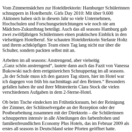
Vom Zimmermädchen zur Hoteldirektorin: Hamburger Schülerinnen
schnuppern in Hotelberufe. Girls Day 2010: Mit über 9.600
Aktionen haben sich in diesem Jahr so viele Unternehmen,
Hochschulen und Forschungseinrichtungen wie noch nie am
Mädchen-Zukunftstag beteiligt. Auch das all seasons Hamburg gab
zwei zwölfjährigen Schülerinnen einen praktischen Einblick in den
vielseitigen Hotelberuf. Sie schauten Hoteldirektorin Stefanie Holtz
und ihrem achtköpfigen Team einen Tag lang nicht nur über die
Schulter, sondern packten selbst mit an.
Arbeiten im all seasons: Anstrengend, aber vielseitig
„Ganz schön anstrengend“, lautete dann auch das Fazit von Vanessa
Bukowski nach dem ereignisreichen Schnuppertag im all seasons.
„In der Schule muss ich den ganzen Tag sitzen, hier im Hotel war
ich dagegen von früh bis nachmittags auf den Beinen.“ Besonders
gefallen haben ihr und ihrer Mitstreiterin Clara Stock die vielen
verschiedenen Aufgaben in dem 2-Sterne-Hotel.
Ob beim Tische eindecken im Frühstücksraum, bei der Reinigung
der Zimmer, der Schlüsselvergabe an der Rezeption oder der
Postbearbeitung zusammen mit der Direktorin – die Schülerinnen
schnupperten intensiv in alle Abteilungen des farbenfrohen und
familienfreundlichen Economy Plus Hotels, das im Februar 2009 als
erstes all seasons in Deutschland seine Pforten geöffnet hatte.