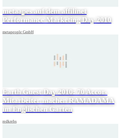
metaapes auf dem affilinet
Performance Marketing Day 2010
metapeople GmbH
Earth Guest Day 2010: 70 Accor-
Mitarbeiter machen RAMADAMA
im Englischen Garten
redkrebs