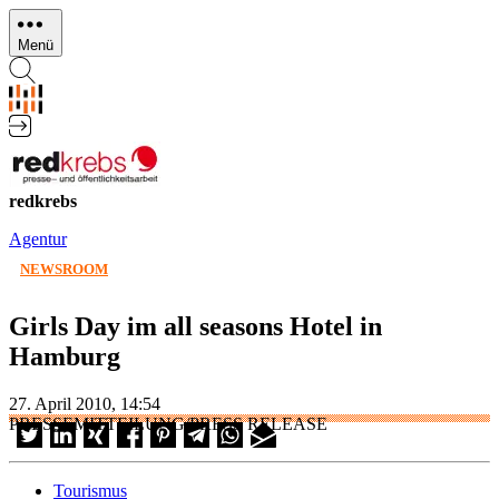
Direkt
zum
Menü
Inhalt
redkrebs
Agentur
NEWSROOM
Girls Day im all seasons Hotel in
Hamburg
27. April 2010, 14:54
PRESSEMITTEILUNG/PRESS RELEASE
Tourismus