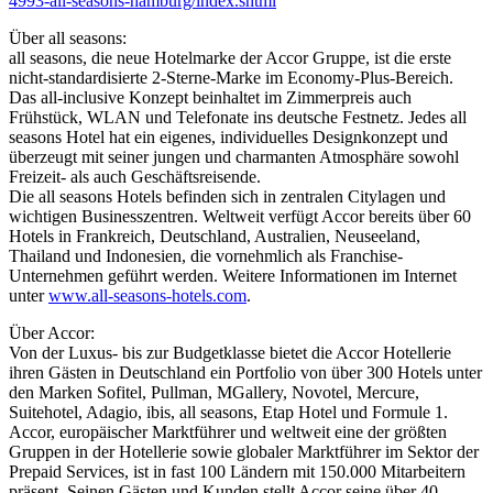
4993-all-seasons-hamburg/index.shtml
Über all seasons:
all seasons, die neue Hotelmarke der Accor Gruppe, ist die erste
nicht-standardisierte 2-Sterne-Marke im Economy-Plus-Bereich.
Das all-inclusive Konzept beinhaltet im Zimmerpreis auch
Frühstück, WLAN und Telefonate ins deutsche Festnetz. Jedes all
seasons Hotel hat ein eigenes, individuelles Designkonzept und
überzeugt mit seiner jungen und charmanten Atmosphäre sowohl
Freizeit- als auch Geschäftsreisende.
Die all seasons Hotels befinden sich in zentralen Citylagen und
wichtigen Businesszentren. Weltweit verfügt Accor bereits über 60
Hotels in Frankreich, Deutschland, Australien, Neuseeland,
Thailand und Indonesien, die vornehmlich als Franchise-
Unternehmen geführt werden. Weitere Informationen im Internet
unter
www.all-seasons-hotels.com
.
Über Accor:
Von der Luxus- bis zur Budgetklasse bietet die Accor Hotellerie
ihren Gästen in Deutschland ein Portfolio von über 300 Hotels unter
den Marken Sofitel, Pullman, MGallery, Novotel, Mercure,
Suitehotel, Adagio, ibis, all seasons, Etap Hotel und Formule 1.
Accor, europäischer Marktführer und weltweit eine der größten
Gruppen in der Hotellerie sowie globaler Marktführer im Sektor der
Prepaid Services, ist in fast 100 Ländern mit 150.000 Mitarbeitern
präsent. Seinen Gästen und Kunden stellt Accor seine über 40-