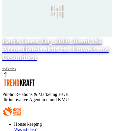
Earth Guest Day 2010: Rund 150
Accor-Hotels aktiv für Umwelt und
Gesundheit
redkrebs
Public Relations & Marketing HUB
für innovative Agenturen und KMU
Footer
House keeping
Main
Was ist das?