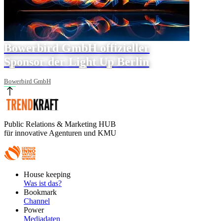
Bowerbird GmbH offizieller
Sponsor der Light Up Berlin
Bowerbird GmbH
Public Relations & Marketing HUB
für innovative Agenturen und KMU
Footer
House keeping
Main
Was ist das?
Bookmark
Channel
Power
Mediadaten