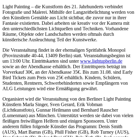
Light Painting – die Kunstform des 21. Jahrhunderts verbindet
Fotografie und Malerei. Mithilfe der Langzeitbelichtung werden von
den Künstlern Gemälde aus Licht sichtbar, die zuvor nur in ihrer
Fantasie existierten. Dabei arbeiten sie kreativ vor der Kamera mit
den unterschiedlichsten Lichtquellen und Techniken. Vorhandene
Räume, Objekte oder Landschaften werden oftmals durch
künstlerische Ausleuchtung Teil der Kunstwerke.
Die Veranstaltung findet in der ehemaligen Spritfabrik Monopol
(Provinzstraße 40-44, 13409 Berlin) statt. Veranstaltungsbeginn ist
um 13:00 Uhr. Eintrittskarten sind unter
www.lightupberlin.de
sowie an der Abendkasse erhältlich. Der Eintrittspreis beträgt im
Vorverkauf 30€, an der Abendkasse 35€. Bis zum 31.08. sind Early
Bird Tickets zum Preis von 25€ erhältlich. Kindern, Schülern,
Studenten, Rentnern, Schwerbehinderten sowie Empfängern von
ALG Leistungen wird eine Ermäßigung gewährt.
Organisiert wird die Veranstaltung von den Berliner Light Painting
Künstlern Marla Singer, Sven Gerard, Erik Vobman
(Lichtkunstfoto), Gunnar Heilmann und Bernhard Rauscher
(Lumenman) aus München. Unterstützt werden sie dabei von vielen
fleißigen freiwilligen Helfern und einigen Sponsoren. Unter
anderem füllen folgende Künstler das Programm: Denis Smith
(AUS), Mart Barras (GB), Phill Fisher (GB), Rob Turney (AUS),