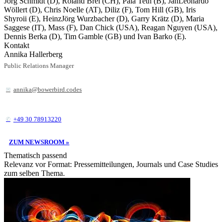
Jörg Schmidt (D), Roland Brei (CH), Pala Teth (B), JanLeonardo
Wöllert (D), Chris Noelle (AT), Diliz (F), Tom Hill (GB), Iris
Shyroii (E), HeinzJörg Wurzbacher (D), Garry Krätz (D), Maria
Saggese (IT), Mass (F), Dan Chick (USA), Reagan Nguyen (USA),
Dennis Berka (D), Tim Gamble (GB) und Ivan Barko (E).
Kontakt
Annika Hallerberg
Public Relations Manager
annika@bowerbird.codes
+49 30 78913220
ZUM NEWSROOM »
Thematisch passend
Relevanz vor Format: Pressemitteilungen, Journals und Case Studies
zum selben Thema.