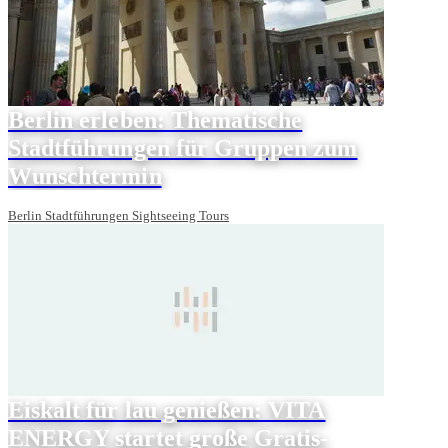
Berlin erleben: Thematische
Stadtführungen für Gruppen zum
Wunschtermin
Berlin Stadtführungen Sightseeing Tours
Eiskalt für lau genießen: VITA
ENERGY startet große Gratis-