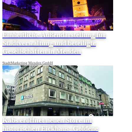
Einheitliche Außendarstellung für
Stadtverwaltung und beteiligte
Gesellschaften in Menden
StadtMarketing Menden GmbH
Kabs eröffnet neuen Store im
historischen Eickhaus: Goldene