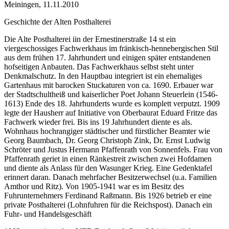
Meiningen, 11.11.2010
Geschichte der Alten Posthalterei
Die Alte Posthalterei iin der Ernestinerstraße 14 st ein
viergeschossiges Fachwerkhaus im fränkisch-hennebergischen Stil
aus dem frühen 17. Jahrhundert und einigen später entstandenen
hofseitigen Anbauten. Das Fachwerkhaus selbst steht unter
Denkmalschutz. In den Hauptbau integriert ist ein ehemaliges
Gartenhaus mit barocken Stuckaturen von ca. 1690. Erbauer war
der Stadtschultheiß und kaiserlicher Poet Johann Steuerlein (1546-
1613) Ende des 18. Jahrhunderts wurde es komplett verputzt. 1909
legte der Hausherr auf Initiative von Oberbaurat Eduard Fritze das
Fachwerk wieder frei. Bis ins 19 Jahrhundert diente es als.
Wohnhaus hochrangiger städtischer und fürstlicher Beamter wie
Georg Baumbach, Dr. Georg Christoph Zink, Dr. Ernst Ludwig
Schröter und Justus Hermann Pfaffenrath von Sonnenfels. Frau von
Pfaffenrath geriet in einen Ränkestreit zwischen zwei Hofdamen
und diente als Anlass für den Wasunger Krieg. Eine Gedenktafel
erinnert daran. Danach mehrfacher Besitzerwechsel (u.a. Familien
Amthor und Ritz). Von 1905-1941 war es im Besitz des
Fuhrunternehmers Ferdinand Raßmann. Bis 1926 betrieb er eine
private Posthalterei (Lohnfuhren für die Reichspost). Danach ein
Fuhr- und Handelsgeschäft