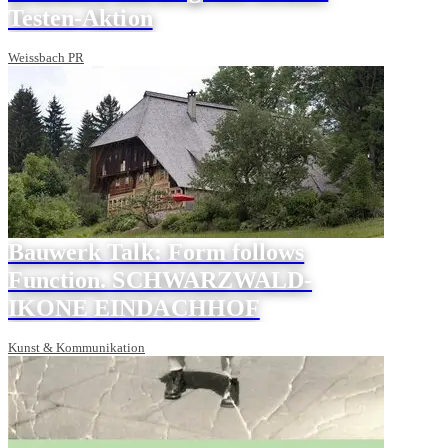
Testen-Aktion
Weissbach PR
Bauwerk Talk: Form follows
Function. SCHWARZWALD-
IKONE EINDACHHOF
Kunst & Kommunikation