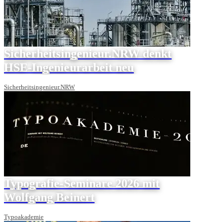
Sicherheitsingenieur.NRW denkt
HSE-Ingenieurarbeit neu
Sicherheitsingenieur.NRW
Typografie-Seminare 2026 mit
Wolfgang Beinert
Typoakademie