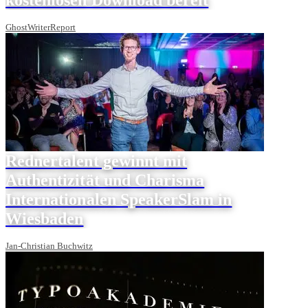
GhostWriterReport
Rednertalent gewinnt mit
Authentizität und Charisma
Internationalen SpeakerSlam in
Wiesbaden
Jan-Christian Buchwitz