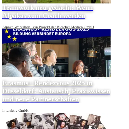
Teamwork neu gedacht: Wenn
Alpakas zum Coach werden
Alpaka Workshop - ein Projekt der Bleicher Medien GmbH
Erasmus+ Rendezvous 2025 in
Düsseldorf: Austausch, Praxiswissen
und neue Partnerschaften
Interaktiv GmbH