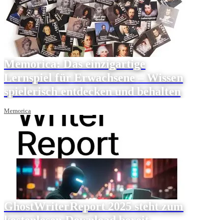
Memorica: Das einzigartige
Lernspiel für Erwachsene – Wissen
spielerisch entdecken und behalten
Memorica
GhostWriterReport 2025 steht zum
kostenlosen Download bereit