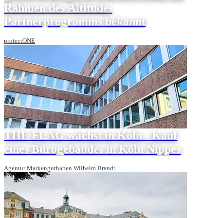
Rahmen des Altitude-
Partnerprogramms bekannt
protectONE
THE FLAG wächst in Köln - Kauf
eines Bürogebäudes in Köln Nippes
Agentur Markenguthaben Wilhelm Brandt