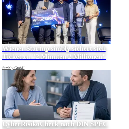
Wiener Startup simbly sichert sich
Ticket zu "2 Minuten 2 Millionen"
Simbly GmbH
CyberRisikoCheck nach DIN SPEC