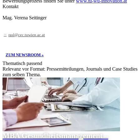
Bewerbungsprozess finden Sie unter
www.tu-wu-innovation.at
Kontakt
Mag. Verena Seitinger
rasl@cec.tuwien.ac.at
ZUM NEWSROOM »
Thematisch passend
Relevanz vor Format: Pressemitteilungen, Journals und Case Studies
zum selben Thema.
MBA Gesundheitsmanagement –