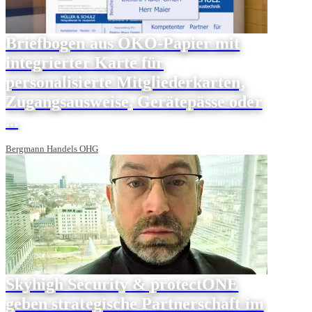
Briefbogen aus ÖKO-Papier mit
integrierter Karte für
personalisierte Mitgliederkarten,
Zugangsausweise, Gerätepässe oder
...
Bergmann Handels OHG
Skyhigh Security & protectONE
geben strategische Partnerschaft im