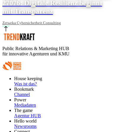
27076: Digitale Resilienz beginnt
mit Transparenz
Zetweka Cybersicherheit.Consulting
Public Relations & Marketing HUB
für innovative Agenturen und KMU
Footer
House keeping
Main
Was ist das?
Bookmark
Channel
Power
Mediadaten
The game
Agentur HUB
Hello world
Newsrooms
Connect