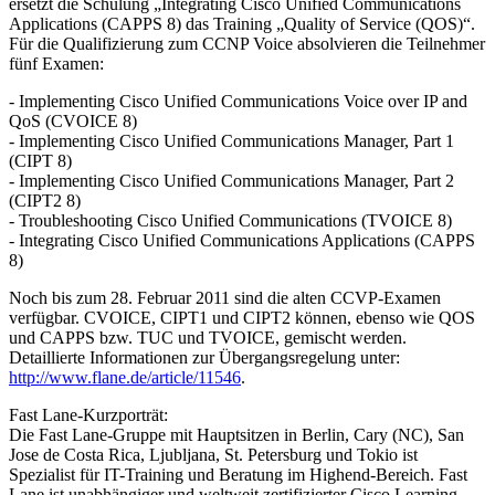
ersetzt die Schulung „Integrating Cisco Unified Communications
Applications (CAPPS 8) das Training „Quality of Service (QOS)“.
Für die Qualifizierung zum CCNP Voice absolvieren die Teilnehmer
fünf Examen:
- Implementing Cisco Unified Communications Voice over IP and
QoS (CVOICE 8)
- Implementing Cisco Unified Communications Manager, Part 1
(CIPT 8)
- Implementing Cisco Unified Communications Manager, Part 2
(CIPT2 8)
- Troubleshooting Cisco Unified Communications (TVOICE 8)
- Integrating Cisco Unified Communications Applications (CAPPS
8)
Noch bis zum 28. Februar 2011 sind die alten CCVP-Examen
verfügbar. CVOICE, CIPT1 und CIPT2 können, ebenso wie QOS
und CAPPS bzw. TUC und TVOICE, gemischt werden.
Detaillierte Informationen zur Übergangsregelung unter:
http://www.flane.de/article/11546
.
Fast Lane-Kurzporträt:
Die Fast Lane-Gruppe mit Hauptsitzen in Berlin, Cary (NC), San
Jose de Costa Rica, Ljubljana, St. Petersburg und Tokio ist
Spezialist für IT-Training und Beratung im Highend-Bereich. Fast
Lane ist unabhängiger und weltweit zertifizierter Cisco Learning