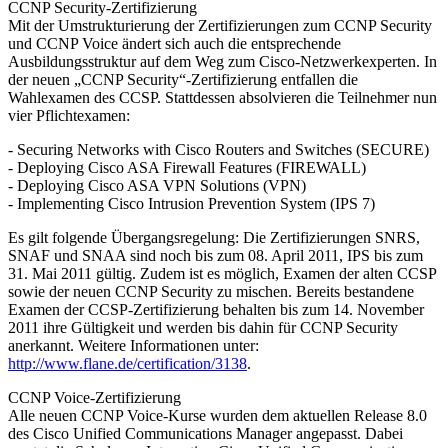
CCNP Security-Zertifizierung
Mit der Umstrukturierung der Zertifizierungen zum CCNP Security
und CCNP Voice ändert sich auch die entsprechende
Ausbildungsstruktur auf dem Weg zum Cisco-Netzwerkexperten. In
der neuen „CCNP Security“-Zertifizierung entfallen die
Wahlexamen des CCSP. Stattdessen absolvieren die Teilnehmer nun
vier Pflichtexamen:
- Securing Networks with Cisco Routers and Switches (SECURE)
- Deploying Cisco ASA Firewall Features (FIREWALL)
- Deploying Cisco ASA VPN Solutions (VPN)
- Implementing Cisco Intrusion Prevention System (IPS 7)
Es gilt folgende Übergangsregelung: Die Zertifizierungen SNRS,
SNAF und SNAA sind noch bis zum 08. April 2011, IPS bis zum
31. Mai 2011 gültig. Zudem ist es möglich, Examen der alten CCSP
sowie der neuen CCNP Security zu mischen. Bereits bestandene
Examen der CCSP-Zertifizierung behalten bis zum 14. November
2011 ihre Gültigkeit und werden bis dahin für CCNP Security
anerkannt. Weitere Informationen unter:
http://www.flane.de/certification/3138
.
CCNP Voice-Zertifizierung
Alle neuen CCNP Voice-Kurse wurden dem aktuellen Release 8.0
des Cisco Unified Communications Manager angepasst. Dabei