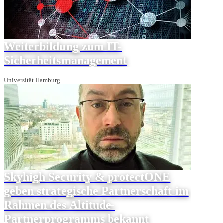
Weiterbildung zum IT-
Sicherheitsmanagement
Universität Hamburg
Skyhigh Security & protectONE
geben strategische Partnerschaft im
Rahmen des Altitude-
Partnerprogramms bekannt